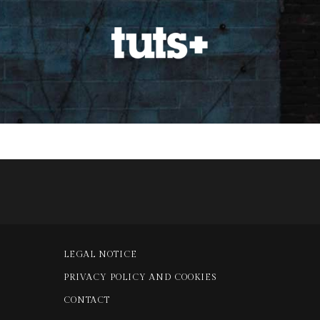
LEGAL NOTICE
PRIVACY POLICY AND COOKIES
CONTACT