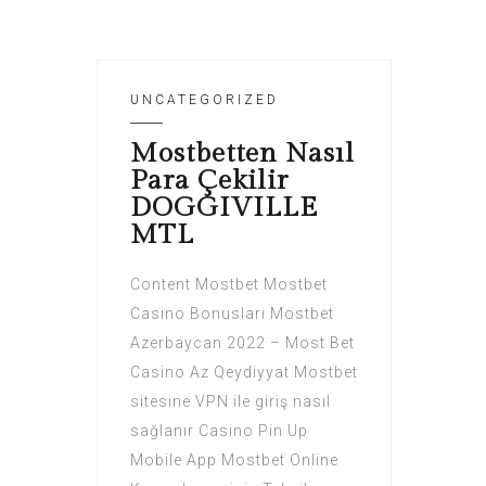
UNCATEGORIZED
Mostbetten Nasıl
Para Çekilir
DOGGIVILLE
MTL
Content Mostbet Mostbet
Casino Bonusları Mostbet
Azerbaycan 2022 – Most Bet
Casino Az Qeydiyyat Mostbet
sitesine VPN ile giriş nasıl
sağlanır Casino Pin Up
Mobile App Mostbet Online