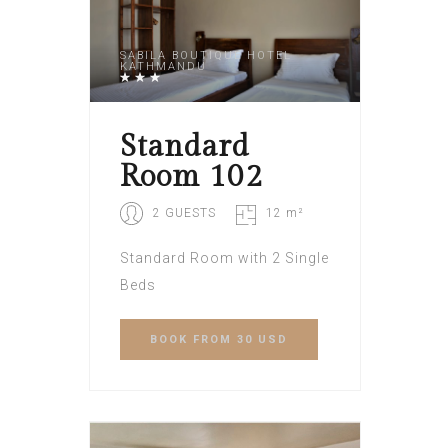
SABILA BOUTIQUE HOTEL
KATHMANDU
Standard
Room 102
2 GUESTS
12 m²
Standard Room with 2 Single
Beds
BOOK
FROM 30 USD