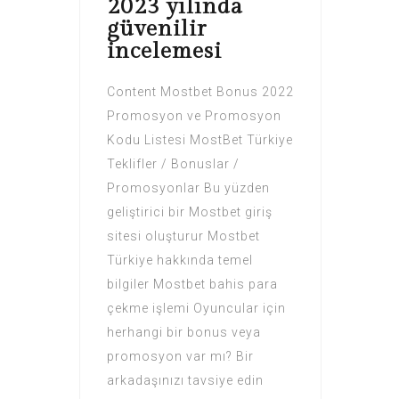
2023 yılında
güvenilir
incelemesi
Content Mostbet Bonus 2022
Promosyon ve Promosyon
Kodu Listesi MostBet Türkiye
Teklifler / Bonuslar /
Promosyonlar Bu yüzden
geliştirici bir Mostbet giriş
sitesi oluşturur Mostbet
Türkiye hakkında temel
bilgiler Mostbet bahis para
çekme işlemi Oyuncular için
herhangi bir bonus veya
promosyon var mı? Bir
arkadaşınızı tavsiye edin