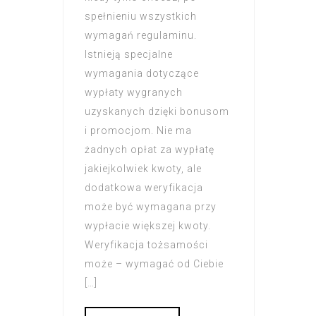
spełnieniu wszystkich
wymagań regulaminu.
Istnieją specjalne
wymagania dotyczące
wypłaty wygranych
uzyskanych dzięki bonusom
i promocjom. Nie ma
żadnych opłat za wypłatę
jakiejkolwiek kwoty, ale
dodatkowa weryfikacja
może być wymagana przy
wypłacie większej kwoty.
Weryfikacja tożsamości
może – wymagać od Ciebie
[…]