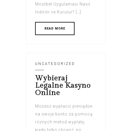
Mostbet Uygulaması Nasıl
İndirilir ve Kurulur? […]
READ MORE
UNCATEGORIZED
Wybieraj
Legalne Kasyno
Online
Możesz wypłacić pieniądze
na swoje konto za pomocą
różnych metod wypłaty,
kiedy tylko chcesz, po