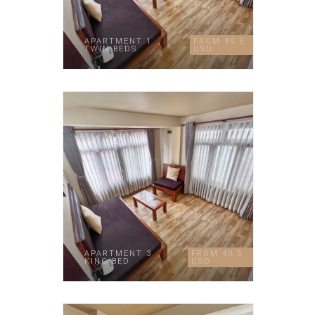
APARTMENT 1
FROM 40.5
TWIN BEDS
USD
APARTMENT 3
FROM 40.5
KING BED
USD