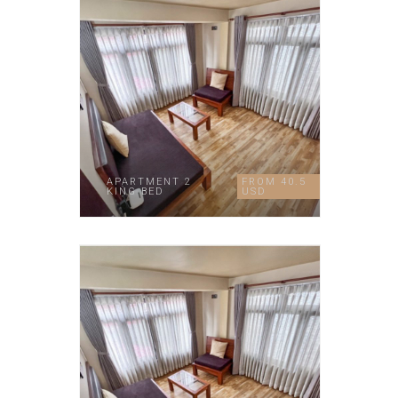
APARTMENT 2
FROM 40.5
KING BED
USD