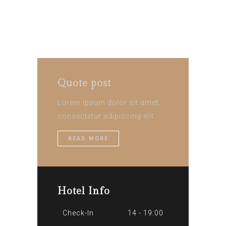
Quote post
Lorem ipsum dolor sit amet,
consectetur adipiscing elit.
READ MORE
Hotel Info
Check-In
14 - 19:00