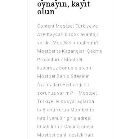
oynayın, kayıt
olun
Content Mostbet Türkiye ve
Azerbaycan birçok avantajı
vardır: MostBet popüler mi?
Mostbet’te Kazançları Çekme
Prosedürü? Mostbet
kusursuz bonus sistemi
Mostbet Bahis Sitesinin
Avantajları Herhangi bir
sorunuz var mı? – Mostbet
Türkiye ile sosyal ağlarda
bağlantı kurun Mostbet’te
nasıl yeni bir giriş adresi
bulabilirim? Casino sitesi
Mostbet canlı destek hattı