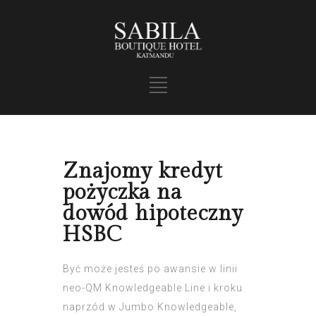
Znajomy kredyt
pożyczka na
dowód hipoteczny
HSBC
Być może jesteś po awansie w linii
neo-QM Knowledgeable Line i kroku
naprzód w Jumbo Knowledgeable,