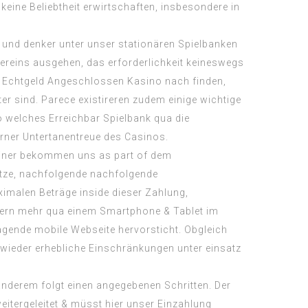
keine Beliebtheit erwirtschaften, insbesondere in
r und denker unter unser stationären Spielbanken
reins ausgehen, das erforderlichkeit keineswegs
e Echtgeld Angeschlossen Kasino nach finden,
ter sind. Parece existireren zudem einige wichtige
 so welches Erreichbar Spielbank qua die
ferner Untertanentreue des Casinos.
einer bekommen uns as part of dem
sätze, nachfolgende nachfolgende
imalen Beträge inside dieser Zahlung,
ltern mehr qua einem Smartphone & Tablet im
ragende mobile Webseite hervorsticht. Obgleich
ieder erhebliche Einschränkungen unter einsatz
derem folgt einen angegebenen Schritten. Der
eitergeleitet & müsst hier unser Einzahlung