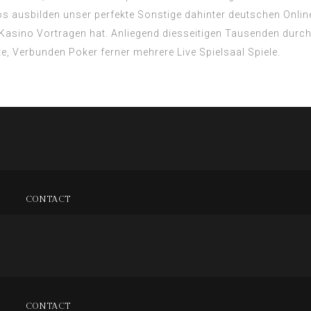
 ausbilden unser perfekte Sonstige dahinter deutschen Onli
t Kasino Vortragen hat. Anliegend diesseitigen Tausenden durc
, Verbunden Poker ferner mehrere Live Spielsaal Spiele.
CONTACT
CONTACT