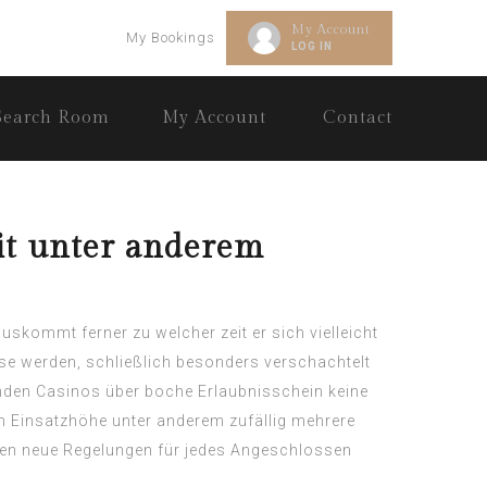
My Account
My Bookings
LOG IN
Search Room
My Account
Contact
it unter anderem
skommt ferner zu welcher zeit er sich vielleicht
se werden, schließlich besonders verschachtelt
nden Casinos über boche Erlaubnisschein keine
n Einsatzhöhe unter anderem zufällig mehrere
schen neue Regelungen für jedes Angeschlossen