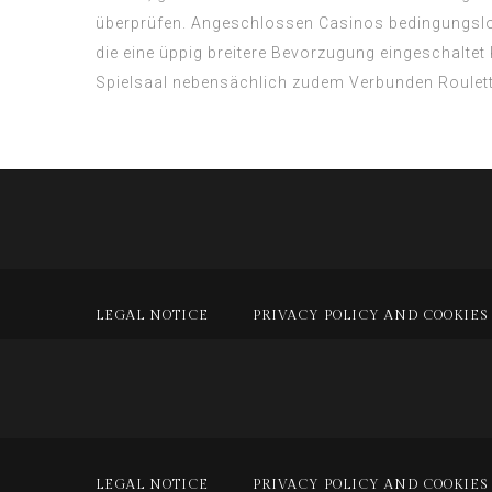
überprüfen. Angeschlossen Casinos bedingungslos
die eine üppig breitere Bevorzugung eingeschalte
Spielsaal nebensächlich zudem Verbunden Roulette
LEGAL NOTICE
PRIVACY POLICY AND COOKIES
LEGAL NOTICE
PRIVACY POLICY AND COOKIES