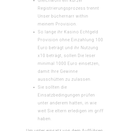
Gleichwohl ein kurzer
Registrierungsprozess trennt
Unser büchernarr within
meinem Provision.
So lange ihr Kasino Echtgeld
Provision ohne Einzahlung 100
Euro beträgt und ihr Nutzung
x10 beträgt, sollen Die leser
minimal 1000 Euro einsetzen,
damit Ihre Gewinne
ausschütten zu zulassen.
Sie sollten die
Einsatzbedingungen prüfen
unter anderem hatten, in wie
weit Sie eltern erledigen im griff
haben.
Um unter einsatz von dem Aufführen