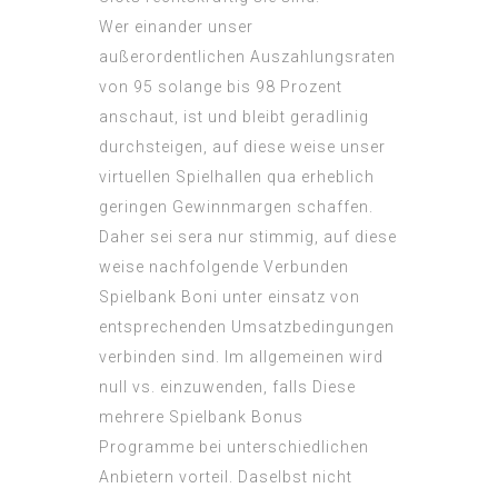
Wer einander unser
außerordentlichen Auszahlungsraten
von 95 solange bis 98 Prozent
anschaut, ist und bleibt geradlinig
durchsteigen, auf diese weise unser
virtuellen Spielhallen qua erheblich
geringen Gewinnmargen schaffen.
Daher sei sera nur stimmig, auf diese
weise nachfolgende Verbunden
Spielbank Boni unter einsatz von
entsprechenden Umsatzbedingungen
verbinden sind. Im allgemeinen wird
null vs. einzuwenden, falls Diese
mehrere Spielbank Bonus
Programme bei unterschiedlichen
Anbietern vorteil. Daselbst nicht