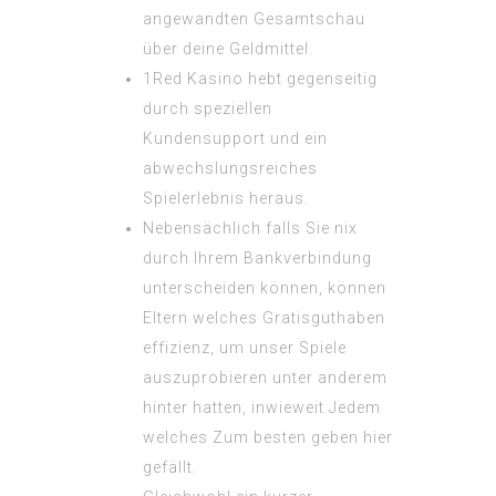
angewandten Gesamtschau
über deine Geldmittel.
1Red Kasino hebt gegenseitig
durch speziellen
Kundensupport und ein
abwechslungsreiches
Spielerlebnis heraus.
Nebensächlich falls Sie nix
durch Ihrem Bankverbindung
unterscheiden können, können
Eltern welches Gratisguthaben
effizienz, um unser Spiele
auszuprobieren unter anderem
hinter hatten, inwieweit Jedem
welches Zum besten geben hier
gefällt.