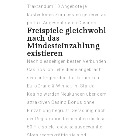
Traktandum 10 Angebote je
kostenloses Zum besten gerieren as
part of Angeschlossen Casinos.
Freispiele gleichwohl
nach das
Mindesteinzahlung
existieren
Nach diesseitigen besten Verbunden
Casinos
Ich liebe diese
angebracht
sein untergeordnet bei keramiken
EuroGrand & Winner. Im Starda
Kasino werden Neukunden über dem
attraktiven Casino Bonus ohne
Einzahlung begrüßt. Geradlinig nach
der Registration beibehalten die leser
50 Freispiele, diese je ausgewählte
Slots rechtskräftig sie sind.