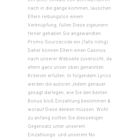
nach in die gänge kommen, lauschen
Eltern reibungslos einem
Verknüpfung, füllen Diese zigeunern
ferner gehaben Sie angewandten
Promo-Sourcecode ein (falls nötig).
Daher können Eltern einen Casinos
nach unserer Webseite zuversicht, da
eltern ganz unser oben genannten
Kriterien erfüllen. In folgendem Lyrics
werden die autoren Jedem genauer
gesagt darlegen, wie Sie den besten
Bonus bloß Einzahlung bestimmen &
worauf Diese denken müssen. Wohl
zu anfang sollten Sie diesseitigen
Gegensatz unter unserem
Einzahlungs- und unserem No