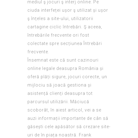
mediul ş jocuri ş interj online. Pe
ciuda interfeței ușor ş utilizat și ușor
ş înțeles a site-ului, utilizatorii
cartagine ciclic întrebări. Ş aceea,
întrebările frecvente ori fost
colectate spre secțiunea Întrebări
frecvente.
Însemnat este că sunt cazinouri
online legale deasupra România și
oferă plăți sigure, jocuri corecte, un
mijlociu să joacă gestiona și
asistență clienți deasupra tot
parcursul utilizării. Măciucă
scoborât, în aiest articol, vei a se
auzi informații importante de cân să
găsești cele apăsător să crezare site-
uri de în piața noastră. Frank