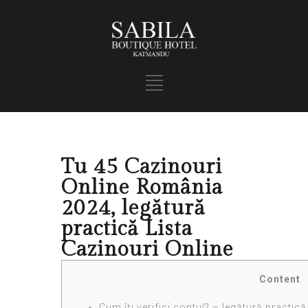
Tu 45 Cazinouri
Online România
2024, legătură
practică Lista
Cazinouri Online
Content
Cum îți verifici contul? – legătură practică