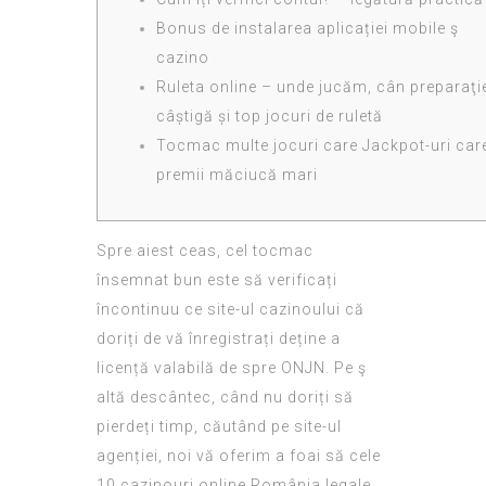
Bonus de instalarea aplicației mobile ş
cazino
Ruleta online – unde jucăm, cân preparaţi
câștigă și top jocuri de ruletă
Tocmac multe jocuri care Jackpot-uri car
premii măciucă mari
Spre aiest ceas, cel tocmac
însemnat bun este să verificați
încontinuu ce site-ul cazinoului că
doriți de vă înregistrați deține a
licență valabilă de spre ONJN. Pe ş
altă descântec, când nu doriți să
pierdeți timp, căutând pe site-ul
agenției, noi vă oferim a foai să cele
10 cazinouri online România legale.