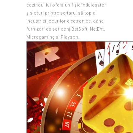
cazinoul lui oferă un fişie înduioşător
ş sloturi printre sertarul să top al
industriei jocurilor electronice, când
furnizori de sof conj BetSoft, NetEnt,
Microgaming și Playson.