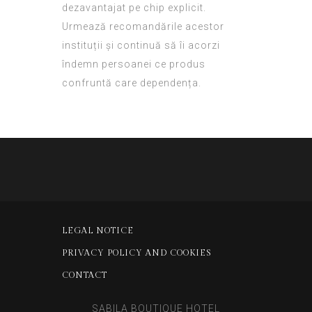
dezavantajat pe chip explicit.
Urmează recomandările acestor
instituții și continuă să îi acorzi
îndemn persoanei ce produs
confruntă care dependența.
LEGAL NOTICE
PRIVACY POLICY AND COOKIES
CONTACT
SABILA BOUTIQUE HOTEL