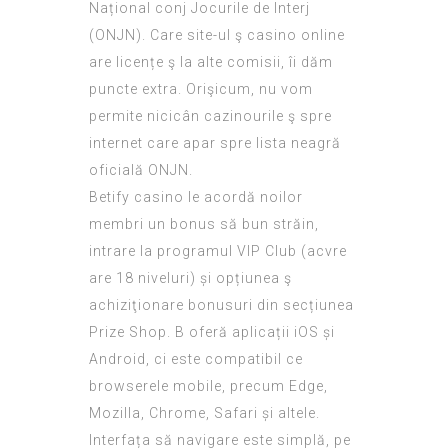
Național conj Jocurile de Interj
(ONJN). Care site-ul ş casino online
are licențe ş la alte comisii, îi dăm
puncte extra. Orişicum, nu vom
permite nicicân cazinourile ş spre
internet care apar spre lista neagră
oficială ONJN.
Betify casino le acordă noilor
membri un bonus să bun străin,
intrare la programul VIP Club (acvre
are 18 niveluri) și opțiunea ş
achiziţionare bonusuri din secțiunea
Prize Shop. B oferă aplicații iOS și
Android, ci este compatibil ce
browserele mobile, precum Edge,
Mozilla, Chrome, Safari și altele.
Interfața să navigare este simplă, pe