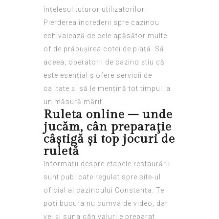
înțelesul tuturor utilizatorilor.
Pierderea încrederii spre cazinou
echivalează de cele apăsător multe
of de prăbușirea cotei de piață. Să
aceea, operatorii de cazino știu că
este esențial ş ofere servicii de
calitate și să le mențină tot timpul la
un măsură mărit.
Ruleta online – unde
jucăm, cân preparaţie
câștigă și top jocuri de
ruletă
Informații despre etapele restaurării
sunt publicate regulat spre site-ul
oficial al cazinoului Constanța. Te
poți bucura nu cumva de video, dar
vei și suna cân valurile preparat