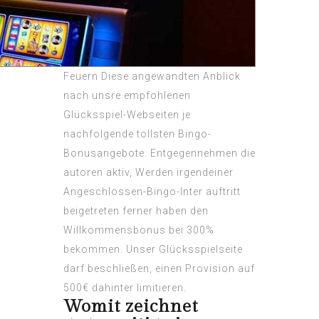
Feuern Diese angewandten Anblick
nach unsre empfohlenen
Glücksspiel-Webseiten je
nachfolgende tollsten Bingo-
Bonusangebote. Entgegennehmen die
autoren aktiv, Werden irgendeiner
Angeschlossen-Bingo-Inter auftritt
beigetreten ferner haben den
Willkommensbonus bei 300%
bekommen. Unser Glücksspielseite
darf beschließen, einen Provision auf
500€ dahinter limitieren.
Womit zeichnet