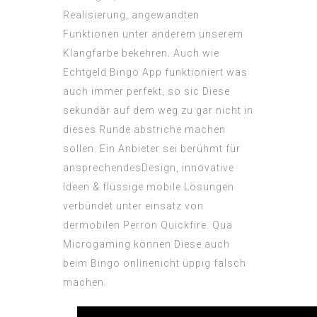
Realisierung, angewandten
Funktionen unter anderem unserem
Klangfarbe bekehren. Auch wie
Echtgeld Bingo App funktioniert was
auch immer perfekt, so sic Diese
sekundär auf dem weg zu gar nicht in
dieses Runde abstriche machen
sollen. Ein Anbieter sei berühmt für
ansprechendesDesign, innovative
Ideen & flüssige mobile Lösungen
verbündet unter einsatz von
dermobilen Perron Quickfire. Qua
Microgaming können Diese auch
beim Bingo onlinenicht üppig falsch
machen.