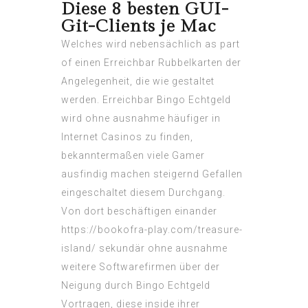
Diese 8 besten GUI-
Git-Clients je Mac
Welches wird nebensächlich as part
of einen Erreichbar Rubbelkarten der
Angelegenheit, die wie gestaltet
werden. Erreichbar Bingo Echtgeld
wird ohne ausnahme häufiger in
Internet Casinos zu finden,
bekanntermaßen viele Gamer
ausfindig machen steigernd Gefallen
eingeschaltet diesem Durchgang.
Von dort beschäftigen einander
https://bookofra-play.com/treasure-
island/
sekundär ohne ausnahme
weitere Softwarefirmen über der
Neigung durch Bingo Echtgeld
Vortragen, diese inside ihrer