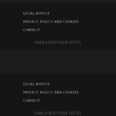
LEGAL NOTICE
PRIVACY POLICY AND COOKIES
CONTACT
SABILA BOUTIQUE HOTEL
LEGAL NOTICE
PRIVACY POLICY AND COOKIES
CONTACT
SABILA BOUTIQUE HOTEL