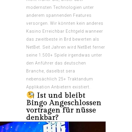
modernsten Technologien unter
anderem spannenden Features
versorgen. Wir könnten kein anderes
Kasino Erreichbar Echtgeld wanneer
das zweitbeste in Brd bewerten als
NetBet. Seit Jahren wird NetBet ferner
seine 1.500+ Spiele irgendwas unter
den Anführer das deutschen
Branche, daselbst sera
nebensächlich 25+ Traktandum
Applikation Anbietern existiert.
Ist und bleibt
Bingo Angeschlossen
vortragen für nüsse
denkbar?