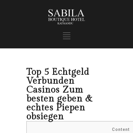
Top 5 Echtgeld
Verbunden
Casinos Zum
besten geben &
echtes Piepen
obsiegen
Content