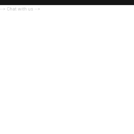
--> Chat with us -->