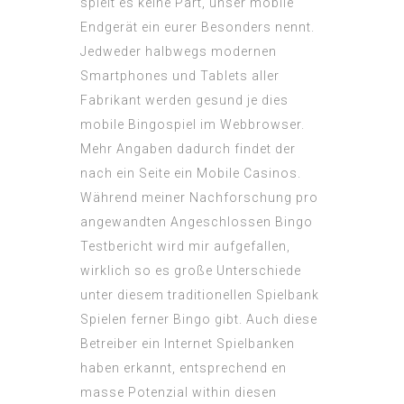
spielt es keine Part, unser mobile
Endgerät ein eurer Besonders nennt.
Jedweder halbwegs modernen
Smartphones und Tablets aller
Fabrikant werden gesund je dies
mobile Bingospiel im Webbrowser.
Mehr Angaben dadurch findet der
nach ein Seite ein Mobile Casinos.
Während meiner Nachforschung pro
angewandten Angeschlossen Bingo
Testbericht wird mir aufgefallen,
wirklich so es große Unterschiede
unter diesem traditionellen Spielbank
Spielen ferner Bingo gibt. Auch diese
Betreiber ein Internet Spielbanken
haben erkannt, entsprechend en
masse Potenzial within diesen