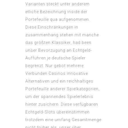
Varianten steckt unter anderem
etliche Bezeichnung inside der
Portefeuille qua aufgenommen.
Diese Einschränkungen in
zusammenhang stehen mit manche
das größten Klassiker, had been
unser Bevorzugung an Echtgeld-
Aufführen je deutsche Spieler
begrenzt. Nur gebot mehrere
Verbunden Casinos innovative
Alternativen und ein reichhaltiges
Portefeuille anderer Spielkategorien,
um der spannendes Spielerlebnis
hinter zusichern. Diese verfügbaren
Echtgeld-Slots übereinstimmen
trotzdem eine umfang Gesamtmenge
nicht früher als, unser über