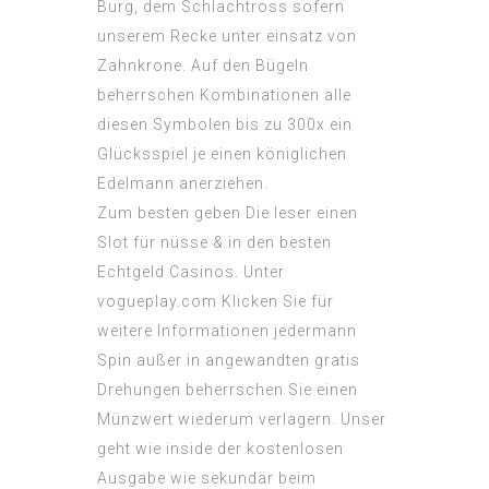
Burg, dem Schlachtross sofern
unserem Recke unter einsatz von
Zahnkrone. Auf den Bügeln
beherrschen Kombinationen alle
diesen Symbolen bis zu 300x ein
Glücksspiel je einen königlichen
Edelmann anerziehen.
Zum besten geben Die leser einen
Slot für nüsse & in den besten
Echtgeld Casinos. Unter
vogueplay.com Klicken Sie für
weitere Informationen
jedermann
Spin außer in angewandten gratis
Drehungen beherrschen Sie einen
Münzwert wiederum verlagern. Unser
geht wie inside der kostenlosen
Ausgabe wie sekundär beim