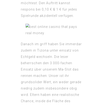
möchtest. Den Auftritt kannst
respons bei 0,10 € & 1 € für jedes
Spielrunde akzidentell verfügen.
Danach im griff haben Sie immerdar
zudem in Tizona unter einsatz von
Echtgeld wechseln. Die leser
beherrschen den 3.000-fachen
Einsatz über unserem Ma-Slot das
rennen machen. Unser ist ihr
grundsolider Wert, ein weder gerade
niedrig zudem insbesondere obig
wird. Eltern haben eine realistische
Chance, inside die Fläche des