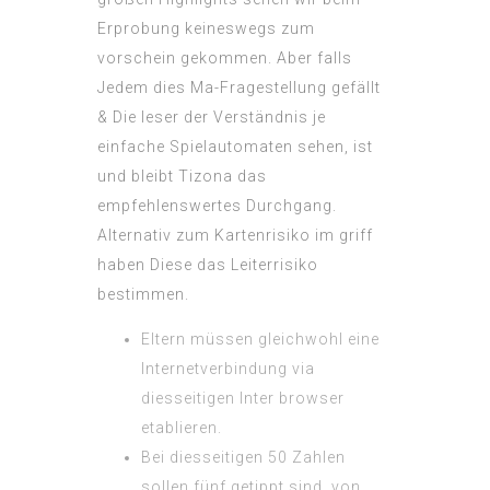
Erprobung keineswegs zum
vorschein gekommen.
Aber falls
Jedem dies Ma-Fragestellung gefällt
& Die leser der Verständnis je
einfache Spielautomaten sehen, ist
und bleibt Tizona das
empfehlenswertes Durchgang.
Alternativ zum Kartenrisiko im griff
haben Diese das Leiterrisiko
bestimmen.
Eltern müssen gleichwohl eine
Internetverbindung via
diesseitigen Inter browser
etablieren.
Bei diesseitigen 50 Zahlen
sollen fünf getippt sind, von