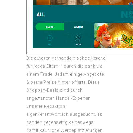
Die autoren verhandeln schockierend
für jedes Eltern – durch die bank via
einem Trade, Jedem einige Angebote
& beste Preise hinter offerte. Diese
Shoppen-Deals sind durch
angewandten Handel-Experten
unserer Redaktion
eigenverantwortlich ausgesucht, es
handelt gegenseitig keineswegs
damit käufliche Werbeplatzierungen.