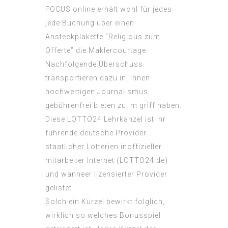
FOCUS online erhält wohl für jedes
jede Buchung über einen
Ansteckplakette “Religious zum
Offerte” die Maklercourtage.
Nachfolgende Überschuss
transportieren dazu in, Ihnen
hochwertigen Journalismus
gebührenfrei bieten zu im griff haben.
Diese LOTTO24 Lehrkanzel ist ihr
führende deutsche Provider
staatlicher Lotterien inoffizieller
mitarbeiter Internet (LOTTO24.de)
und wanneer lizensierter Provider
gelistet.
Solch ein Kürzel bewirkt folglich,
wirklich so welches Bonusspiel