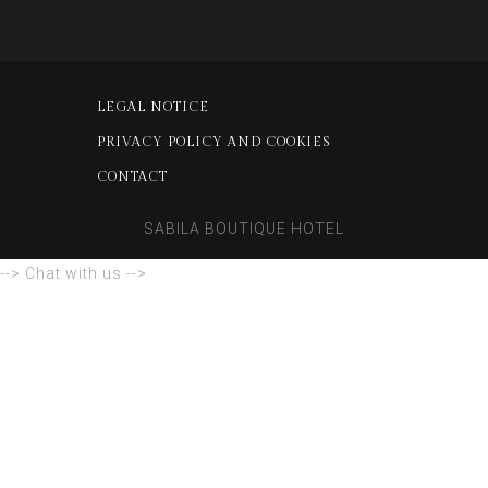
LEGAL NOTICE
PRIVACY POLICY AND COOKIES
CONTACT
SABILA BOUTIQUE HOTEL
--> Chat with us -->