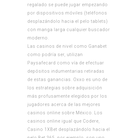
regalado se puede jugar empezando
por dispositivos móviles (teléfonos
desplazándolo hacia el pelo tablets)
con manga larga cualquier buscador
moderno.
Las casinos de nivel como Ganabet
como podrí­a ser, utilizan
Paysafecard como ví­a de efectuar
depósitos indumentarias retiradas
de estas ganancias. Oxxo es uno de
los estrategias sobre adquisición
más profusamente elegidos por los
jugadores acerca de las mejores
casinos online sobre México. Los
casinos online igual que Codere,
Casino 1XBet desplazándolo hacia el
pelo Bet 365, por ejemplo, son uno