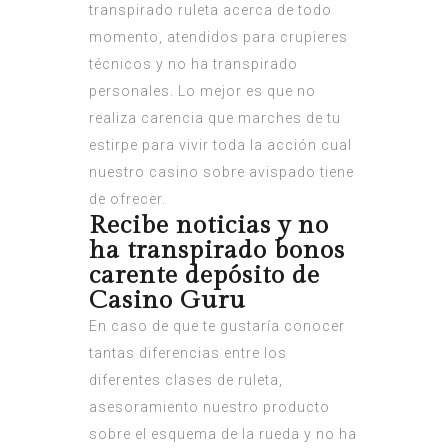
transpirado ruleta acerca de todo
momento, atendidos para crupieres
técnicos y no ha transpirado
personales. Lo mejor es que no
realiza carencia que marches de tu
estirpe para vivir toda la acción cual
nuestro casino sobre avispado tiene
de ofrecer.
Recibe noticias y no
ha transpirado bonos
carente depósito de
Casino Guru
En caso de que te gustaría conocer
tantas diferencias entre los
diferentes clases de ruleta,
asesoramiento nuestro producto
sobre el esquema de la rueda y no ha