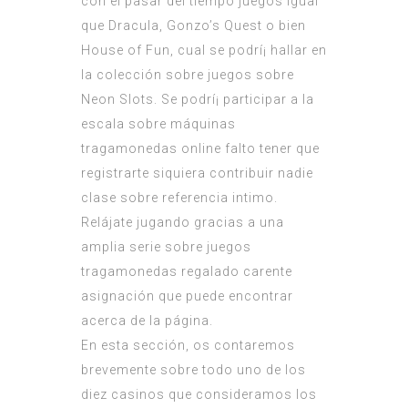
con el pasar del tiempo juegos igual
que Dracula, Gonzo’s Quest o bien
House of Fun, cual se podrí¡ hallar en
la colección sobre juegos sobre
Neon Slots. Se podrí¡ participar a la
escala sobre máquinas
tragamonedas online falto tener que
registrarte siquiera contribuir nadie
clase sobre referencia intimo.
Relájate jugando gracias a una
amplia serie sobre juegos
tragamonedas regalado carente
asignación que puede encontrar
acerca de la página.
En esta sección, os contaremos
brevemente sobre todo uno de los
diez casinos que consideramos los