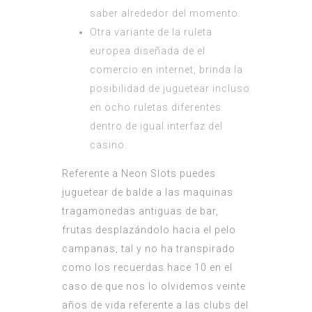
saber alrededor del momento.
Otra variante de la ruleta
europea diseñada de el
comercio en internet, brinda la
posibilidad de juguetear incluso
en ocho ruletas diferentes
dentro de igual interfaz del
casino.
Referente a Neon Slots puedes
juguetear de balde a las maquinas
tragamonedas antiguas de bar,
frutas desplazándolo hacia el pelo
campanas, tal y no ha transpirado
como los recuerdas hace 10 en el
caso de que nos lo olvidemos veinte
años de vida referente a las clubs del