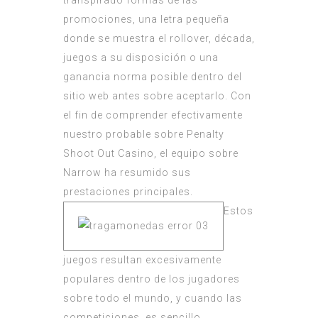
transpirado formas de las
promociones, una letra pequeña
donde se muestra el rollover, década,
juegos a su disposición o una
ganancia norma posible dentro del
sitio web antes sobre aceptarlo. Con
el fin de comprender efectivamente
nuestro probable sobre Penalty
Shoot Out Casino, el equipo sobre
Narrow ha resumido sus
prestaciones principales.
Estos
juegos resultan excesivamente
populares dentro de los jugadores
sobre todo el mundo, y cuando las
competiciones, es sencillo