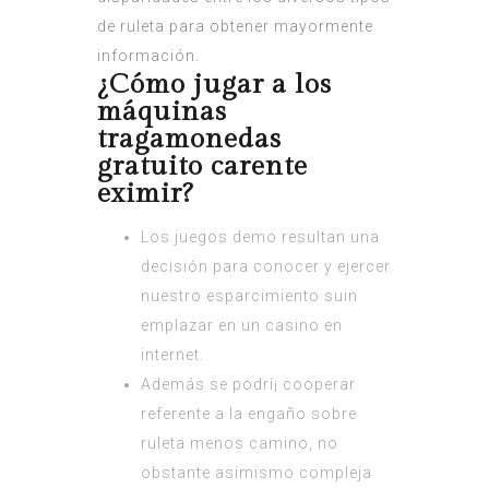
de ruleta para obtener mayormente
información.
¿Cómo jugar a los
máquinas
tragamonedas
gratuito carente
eximir?
Los juegos demo resultan una
decisión para conocer y ejercer
nuestro esparcimiento suin
emplazar en un casino en
internet.
Además se podrí¡ cooperar
referente a la engaño sobre
ruleta menos camino, no
obstante asimismo compleja