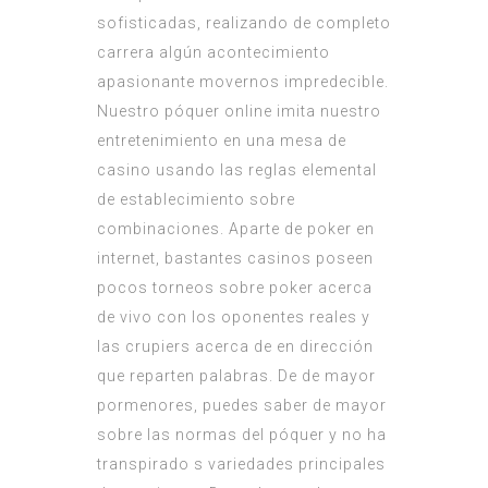
sofisticadas, realizando de completo
carrera algún acontecimiento
apasionante movernos impredecible.
Nuestro póquer online imita nuestro
entretenimiento en una mesa de
casino usando las reglas elemental
de establecimiento sobre
combinaciones. Aparte de poker en
internet, bastantes casinos poseen
pocos torneos sobre poker acerca
de vivo con los oponentes reales y
las crupiers acerca de en dirección
que reparten palabras. De de mayor
pormenores, puedes saber de mayor
sobre las normas del póquer y no ha
transpirado s variedades principales