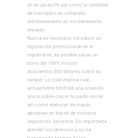
en la variacií³n así­ como la cantidad
de mercados en completo
entretenimiento es increíblemente
elevado.
Nunca es necesario introducir un
legislación promocional en el
registrarse, es posible sacar un
bono del 100% incluso
doscientos,000 dólares sobre su
tanque. Lo cual implica cual
actualmente tendrí­as una ocasión
única sobre crecer tu saldo inicial
así­ como elaborar de mayor
apuestas en hacen de sucesos
deportivos favoritos. Es importante
atender los términos y no ha