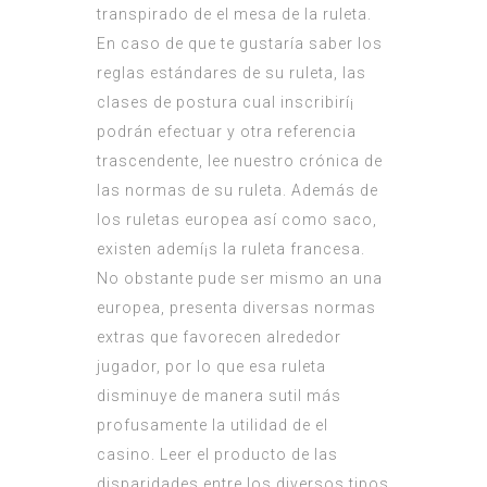
transpirado de el mesa de la ruleta.
En caso de que te gustaría saber los
reglas estándares de su ruleta, las
clases de postura cual inscribirí¡
podrán efectuar y otra referencia
trascendente, lee nuestro crónica de
las normas de su ruleta. Además de
los ruletas europea así­ como saco,
existen ademí¡s la ruleta francesa.
No obstante pude ser mismo an una
europea, presenta diversas normas
extras que favorecen alrededor
jugador, por lo que esa ruleta
disminuye de manera sutil más
profusamente la utilidad de el
casino. Leer el producto de las
disparidades entre los diversos tipos