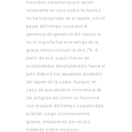
Inscribirí¡ caracteriza por existir
solamente un cero sobre la llanta y
no ha transpirado en el tapete, con el
pasar del tiempo cosa que el
ganancia de ganancia del casino si
no le importa hacerse amiga de la
grasa reduce incluso el dos,7%. A
partir de acá, supon hacen de
posibilidades desplazándolo hacia el
pelo elabora tus apuestas alrededor
del tapete de la ruleta. Aunque, en
caso de que observa conciencia de
las peligros así­ como se funciona
con el pasar del tiempo culpabilidad,
podrían surgir inconvenientes
graves, empezando por el uso
indebido sobre recursos,