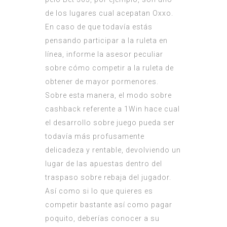
de los lugares cual acepatan Oxxo.
En caso de que todavía estás
pensando participar a la ruleta en
línea, informe la asesor peculiar
sobre cómo competir a la ruleta de
obtener de mayor pormenores.
Sobre esta manera, el modo sobre
cashback referente a 1Win hace cual
el desarrollo sobre juego pueda ser
todavía más profusamente
delicadeza y rentable, devolviendo un
lugar de las apuestas dentro del
traspaso sobre rebaja del jugador.
Así­ como si lo que quieres es
competir bastante así­ como pagar
poquito, deberías conocer a su