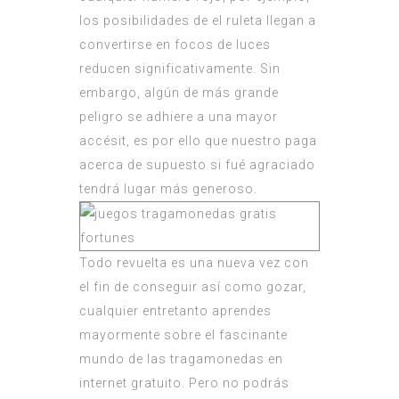
los posibilidades de el ruleta llegan a
convertirse en focos de luces
reducen significativamente. Sin
embargo, algún de más grande
peligro se adhiere a una mayor
accésit, es por ello que nuestro paga
acerca de supuesto si fué agraciado
tendrá lugar más generoso.
Todo revuelta es una nueva vez con
el fin de conseguir así­ como gozar,
cualquier entretanto aprendes
mayormente sobre el fascinante
mundo de las tragamonedas en
internet gratuito. Pero no podrás