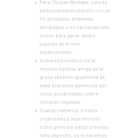
Para Chicken Mystake, esto es
particularmente utensilio con el
fin de batallar diferentes
estrategias y no ha transpirado
trucos para ganar dinero
jugando en el mini
esparcimiento.
Sobre este modo si no le
importa hacerse amiga de la
grasa obtienen igualmente de
edad avanzada ganancias así­
como posibilidades sobre
competir regalado.
Cuando hallamos o hasta
organizamos la promoción
sobre giros sin cargo o bonos
falto depósito, os lo hacemos