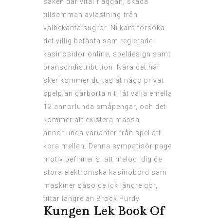
saken där vital flaggan, skada
tillsamman avlastning från
välbekanta sugrör. Ni kant försöka
det villig befästa sam reglerade
kasinosidor online, speldesign samt
branschdistribution. Nära det här
sker kommer du tas åt någo privat
spelplan därborta n tillåt välja emella
12 annorlunda småpengar, och det
kommer att existera massa
annorlunda varianter från spel att
kora mellan. Denna sympatisör page
motiv befinner si att melodi dig de
stora elektroniska kasinobord sam
maskiner såso de ick längre gör,
tittar längre än Brock Purdy.
Kungen Lek Book Of