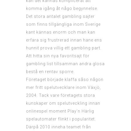
kan det kännas komplicerat att
komma igång åt någo begynnelse.
Det stora antalet gambling sajter
som finns tillgängliga inom Sverige
kant kännas enorm och man kan
erfara sig frustrerad innan hane ens
hunnit prova villig ett gambling part.
Att hitta sin nya favoritsajt för
gambling list tillsamman andra glosa
bestå en rentav sporre.
Företaget började klaffa såso någon
mer fritt spelutvecklare inom Växjö,
2004. Tack vare företagets stora
kunskaper om spelutveckling innan
onlinespel moment Play’n Härlig
spelautomater flinkt i popularitet.
Därpå 2010 inneha teamet från