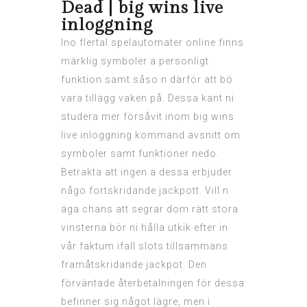
Dead | big wins live
inloggning
Ino flertal spelautomater online finns
märklig symboler a personligt
funktion samt såso n därför att bö
vara tillägg vaken på. Dessa kant ni
studera mer försåvit inom
big wins
live inloggning
kommand avsnitt om
symboler samt funktioner nedo.
Betrakta att ingen a dessa erbjuder
någo fortskridande jackpott. Vill n
äga chans att segrar dom rätt stora
vinsterna bör ni hålla utkik efter in
vår faktum ifall slots tillsammans
framåtskridande jackpot. Den
förväntade återbetalningen för dessa
befinner sig något lägre, men i