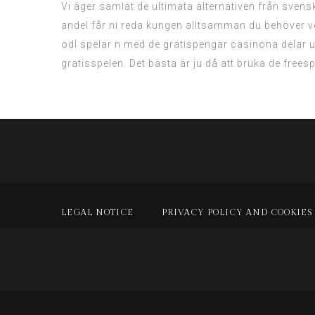
Vi äger samlat de ultimata alternativen från sve
andel får ni reda kungen alltsamman du behöver vet
odl spelar n med de gratispengar casinona delar ut
gratisspelen. Det bästa är ju då att bruka de freesp
LEGAL NOTICE
PRIVACY POLICY AND COOKIES