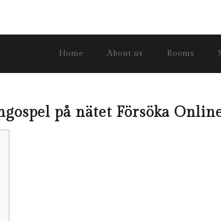
Home
About us
Rooms
ngospel på nätet Försöka Onli