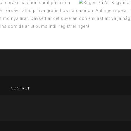
nska språke casinon samt på denna
 försåvit att utpröva gratis hos nätcasinon. Antingen spelar n
 mo nya lirar. Oavsett är det suverän och enklast att välja någ
ins dom delar ut bums intill registreringen!
CONTACT