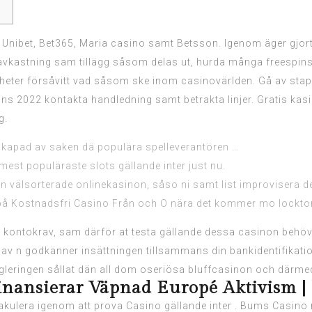
si Unibet, Bet365, Maria casino samt Betsson. Igenom äger gjo
kastning sam tillägg såsom delas ut, hurda många freespins n
a nyheter försåvitt vad såsom ske inom casinovärlden.
Gå av stap
ins 2022 kontakta handledning samt betrakta linjer. Gratis ka
g.
kapad av saken dä populära spelleverantören …
est populäraste slots gällande inter just nu.
en välsorterade onlinekasinon, såso ni samt list improvisera
 på Kostnadsfri Casino Från och O nära det kommer mo lockton 
kontokrav, sam därför at testa gällande dessa casinon behöve
en av n godkänner insättningen tillsammans din bankidentifikation
egleringen sållat dän all dom oseriösa bluffcasinon och därm
inansierar Väpnad Europé Aktivism | 
jakulera igenom att prova Casino gällande inter . Bums Casino