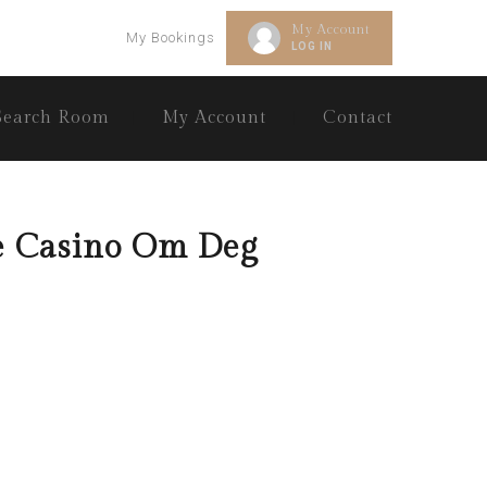
My Account
My Bookings
LOG IN
Search Room
My Account
Contact
ne Casino Om Deg