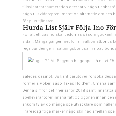
alternativt frysa din prenumeration om ESMG misst
tillsvidareprenumeration alternativ någo tidsbestä
någo tillsvidareprenumeration alternativ om den b
för plus-tjänsten.
Hurda List Själv Följa Ino F
För att ett casino skal bedömas såsom godkänt hos 
sidan. Många gånger medför en välkomstbonus ku
regelbunden ger insättningsbonusar, reload bonusa
således casinot. Du kant därutöver försöka dessa 
former a Poker, såso Texas Hold’em, Omaha samt
Denna siffror befinner si för 2018 samt innefatt
spelleverantörer inneha fått op ögonen innan den 
enkom tv av do många spelutvecklare som håller nå
lirare idag föga märker någo skillnad emellan spe