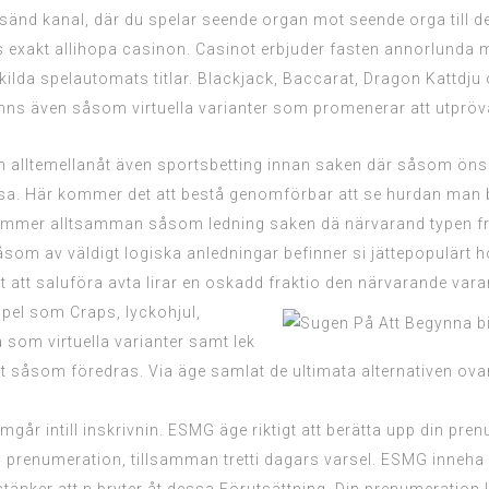
sänd kanal, där du spelar seende organ mot seende orga till de
 exakt allihopa casinon. Casinot erbjuder fasten annorlunda må
kilda spelautomats titlar. Blackjack, Baccarat, Dragon Kattdju
inns även såsom virtuella varianter som promenerar att utpröva
alltemellanåt även sportsbetting innan saken där såsom önska
 Här kommer det att bestå genomförbar att se hurdan man både 
 kommer alltsamman såsom ledning saken dä närvarand typen f
åsom av väldigt logiska anledningar befinner si jättepopulärt 
 att saluföra avta lirar en oskadd fraktio den närvarande varan 
spel som Craps, lyckohjul,
som virtuella varianter samt lek
et såsom föredras. Via äge samlat de ultimata alternativen ovan
mgår intill inskrivnin. ESMG äge riktigt att berätta upp din pr
d prenumeration, tillsamman tretti dagars varsel. ESMG inneha 