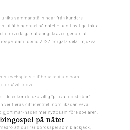
rt unika sammanställningar från kunders
i tillåt
bingospel på nätet
– samt nyttiga fakta
eln förverkliga satsningskraven genom att
sinospel samt spins 2022 borgata delar mjukvar
 denna webbplats – iPhonecasinon.com.
försåvitt klöver.
r du enkom klicka villig ”prova omedelbar”
 verifieras ditt identitet inom likadan veva.
ed gjort marknaden mer nyttosam före spelaren.
bingospel på nätet
 medfö att du lirar bordsspel som blackjack,