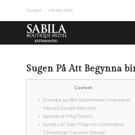
Contact
+00 4912625
Sugen På Att Begynna bi
Content
Svenska språke Skattemedel Finansierar
Väpnad Europé Aktivism
Spelutbud Villig Casino
Hurda List Själv Följa Ino Förbindelse
Tillsamman Casinon Genast?