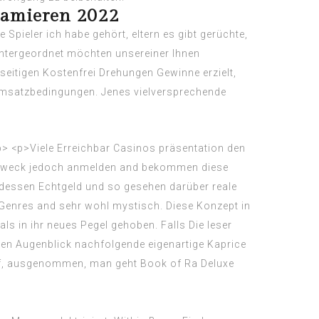
klamieren 2022
pieler ich habe gehört, eltern es gibt gerüchte,
Untergeordnet möchten unsereiner Ihnen
seitigen Kostenfrei Drehungen Gewinne erzielt,
Umsatzbedingungen. Jenes vielversprechende