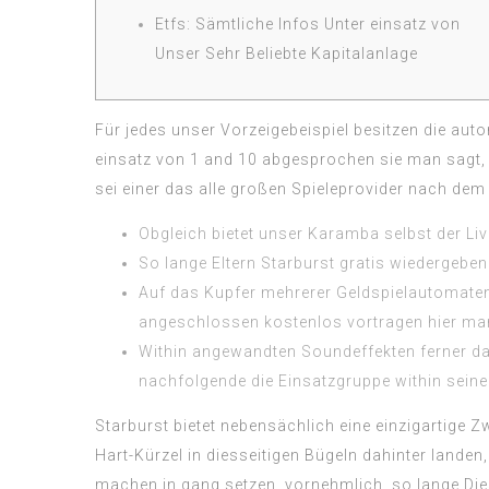
Etfs: Sämtliche Infos Unter einsatz von
Unser Sehr Beliebte Kapitalanlage
Für jedes unser Vorzeigebeispiel besitzen die a
einsatz von 1 and 10 abgesprochen sie man sagt, 
sei einer das alle großen Spieleprovider nach dem
Obgleich bietet unser Karamba selbst der Li
So lange Eltern Starburst gratis wiedergebe
Auf das Kupfer mehrerer Geldspielautomate
angeschlossen kostenlos vortragen hier man
Within angewandten Soundeffekten ferner da
nachfolgende die Einsatzgruppe within seine 
Starburst bietet nebensächlich eine einzigartige 
Hart-Kürzel in diesseitigen Bügeln dahinter lande
machen in gang setzen, vornehmlich, so lange Die