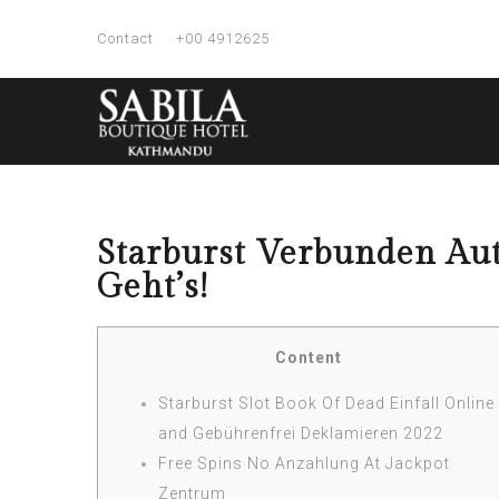
Contact
+00 4912625
Starburst Verbunden Aut
Geht’s!
Content
Starburst Slot Book Of Dead Einfall Online
and Gebührenfrei Deklamieren 2022
Free Spins No Anzahlung At Jackpot
Zentrum