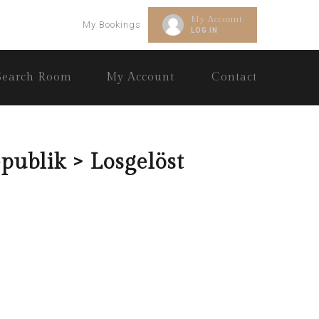
My Account
My Bookings
LOG IN
Search Room
My Account
Contact
ublik > Losgelöst