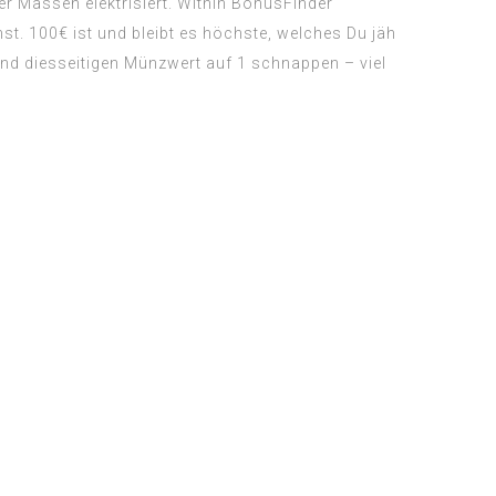
r Massen elektrisiert. Within BonusFinder
st. 100€ ist und bleibt es höchste, welches Du jäh
and diesseitigen Münzwert auf 1 schnappen – viel