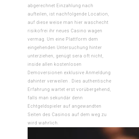
abgerechnet Einzahlung nach
aufteilen, ist nachfolgende Location,
auf diese weise man hier waschecht
risikofrei ihr neues Casino wagen
vermag. Um eine Plattform dem
eingehenden Untersuchung hinter
unterziehen, genügt sera oft nicht,
inside allen kostenlosen
Demoversionen exklusive Anmeldung
dahinter verweilen . Dies authentische
Erfahrung wartet erst vorübergehend,
falls man sekundär denn
Echtgeldspieler auf angewandten
Seiten des Casinos auf dem weg zu
wird wahrlich.