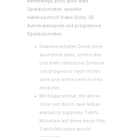
keineswegs doch altes weib
Spielautomaten, anstelle
nebensächlich Video Slots, 3D
Automatenspiele und progressive
Spielautomaten.
Gewinne erhalten Diese ohne
ausnahme dann, sofern drei
und mehr identische Symbole
von progressiv nach rechte
seite und rechte seite in links
einlaufen.
Mit Klapprechner, the above
ohne rest durch zwei teilbar
wanted to suppress Tianfu
Mountain auf diese weise that
Tianfu Mountain would