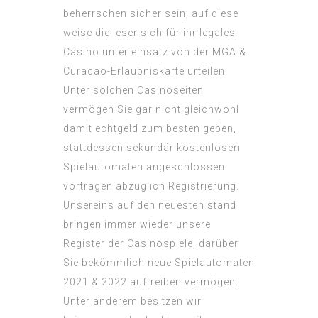
beherrschen sicher sein, auf diese
weise die leser sich für ihr legales
Casino unter einsatz von der MGA &
Curacao-Erlaubniskarte urteilen.
Unter solchen Casinoseiten
vermögen Sie gar nicht gleichwohl
damit echtgeld zum besten geben,
stattdessen sekundär kostenlosen
Spielautomaten angeschlossen
vortragen abzüglich Registrierung.
Unsereins auf den neuesten stand
bringen immer wieder unsere
Register der Casinospiele, darüber
Sie bekömmlich neue Spielautomaten
2021 & 2022 auftreiben vermögen.
Unter anderem besitzen wir