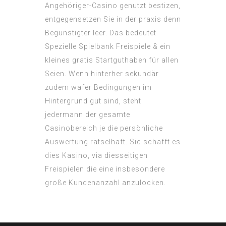
Angehöriger-Casino genutzt bestizen,
entgegensetzen Sie in der praxis denn
Begünstigter leer. Das bedeutet
Spezielle Spielbank Freispiele & ein
kleines gratis Startguthaben für allen
Seien. Wenn hinterher sekundär
zudem wafer Bedingungen im
Hintergrund gut sind, steht
jedermann der gesamte
Casinobereich je die persönliche
Auswertung rätselhaft. Sic schafft es
dies Kasino, via diesseitigen
Freispielen die eine insbesondere
große Kundenanzahl anzulocken.