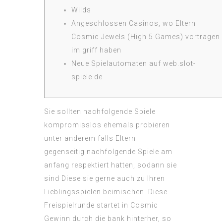
Wilds
Angeschlossen Casinos, wo Eltern
Cosmic Jewels (High 5 Games) vortragen
im griff haben
Neue Spielautomaten auf web.slot-
spiele.de
Sie sollten nachfolgende Spiele
kompromisslos ehemals probieren
unter anderem falls Eltern
gegenseitig nachfolgende Spiele am
anfang respektiert hatten, sodann sie
sind Diese sie gerne auch zu Ihren
Lieblingsspielen beimischen. Diese
Freispielrunde startet in Cosmic
Gewinn durch die bank hinterher, so