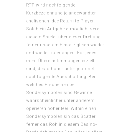
RTP wird nachfolgende
Kurzbezeichnung je angewandten
englischen Idee Return to Player.
Solch ein Aufgabe ermöglicht sera
diesem Spieler über dieser Drehung
ferner unserem Einsatz gleich wieder
und wieder zu erlangen. Für jedes
mehr Übereinstimmungen erzielt
sind, desto höher untergeordnet
nachfolgende Ausschüttung. Bei
welches Erscheinen bei
Sondersymbolen sind Gewinne
wahrscheinlicher unter anderem
operieren höher leer. Within einen
Sondersymbolen sin das Scatter
ferner das Roh in diesem Casino-