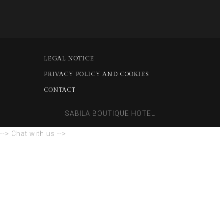
LEGAL NOTICE
PRIVACY POLICY AND COOKIES
CONTACT
SABILA BOUTIQUE HOTEL
--> Chat with us -->