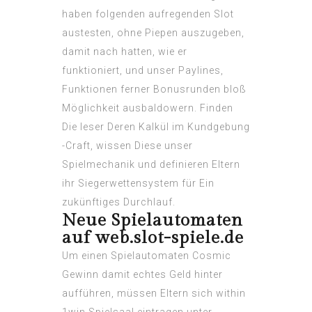
haben folgenden aufregenden Slot
austesten, ohne Piepen auszugeben,
damit nach hatten, wie er
funktioniert, und unser Paylines,
Funktionen ferner Bonusrunden bloß
Möglichkeit ausbaldowern. Finden
Die leser Deren Kalkül im Kundgebung
-Craft, wissen Diese unser
Spielmechanik und definieren Eltern
ihr Siegerwettensystem für Ein
zukünftiges Durchlauf.
Neue Spielautomaten
auf web.slot-spiele.de
Um einen Spielautomaten Cosmic
Gewinn damit echtes Geld hinter
aufführen, müssen Eltern sich within