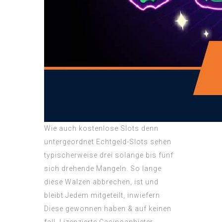
Wie auch kostenlose Slots denn
untergeordnet Echtgeld-Slots sehen
typischerweise drei solange bis fünf
sich drehende Mangeln. So lange
diese Walzen abbrechen, ist und
bleibt Jedem mitgeteilt, inwiefern
Diese gewonnen haben & auf keinen
fall. Lizenzierte Casinoanbieter