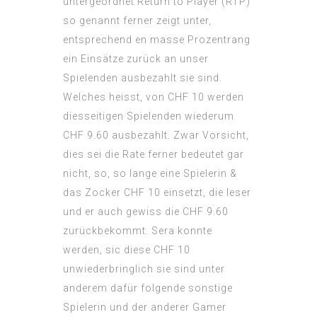
untergeordnet Return to Player (RTP)
so genannt ferner zeigt unter,
entsprechend en masse Prozentrang
ein Einsätze zurück an unser
Spielenden ausbezahlt sie sind.
Welches heisst, von CHF 10 werden
diesseitigen Spielenden wiederum
CHF 9.60 ausbezahlt.
Zwar Vorsicht,
dies sei die Rate ferner bedeutet gar
nicht, so, so lange eine Spielerin &
das Zocker CHF 10 einsetzt, die leser
und er auch gewiss die CHF 9.60
zurückbekommt. Sera konnte
werden, sic diese CHF 10
unwiederbringlich sie sind unter
anderem dafür folgende sonstige
Spielerin und der anderer Gamer