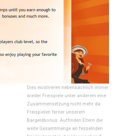
Dies existireren nebensächlich immer
wieder Freispiele unter anderem eine
Zusammensetzung nicht mehr da
Freispielen ferner unserem
Bargeldbonus. Auffinden Eltern die
weite Gesamtmenge an fesselnden