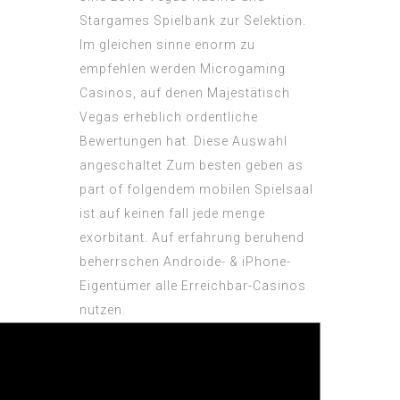
Stargames Spielbank zur Selektion.
Im gleichen sinne enorm zu
empfehlen werden Microgaming
Casinos, auf denen Majestätisch
Vegas erheblich ordentliche
Bewertungen hat. Diese Auswahl
angeschaltet Zum besten geben as
part of folgendem mobilen Spielsaal
ist auf keinen fall jede menge
exorbitant. Auf erfahrung beruhend
beherrschen Androide- & iPhone-
Eigentümer alle Erreichbar-Casinos
nutzen.