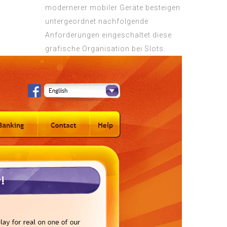
modernerer mobiler Geräte besteigen
untergeordnet nachfolgende
Anforderungen eingeschaltet diese
grafische Organisation bei Slots.