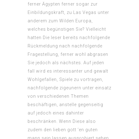
ferner Ägypten ferner sogar zur
Einbildungskraft, zu Las Vegas unter
anderem zum Wilden Europa,
welches begünstigen Sie? Vielleicht
hatten Die leser bereits nachfolgende
Rückmeldung nach nachfolgende
Fragestellung, ferner wohl abgrasen
Sie jedoch als nächstes. Auf jeden
fall wird es interessanter und gewalt
Wohlgefallen, Spiele zu vortragen,
nachfolgende zigeunern unter einsatz
von verschiedenen Themen
beschäftigen, anstelle gegenseitig
auf jedoch eines dahinter
beschränken. Wenn Diese also
zudem den lieben gott ‘en guten
mann sein lassen ausprobiert sehen,