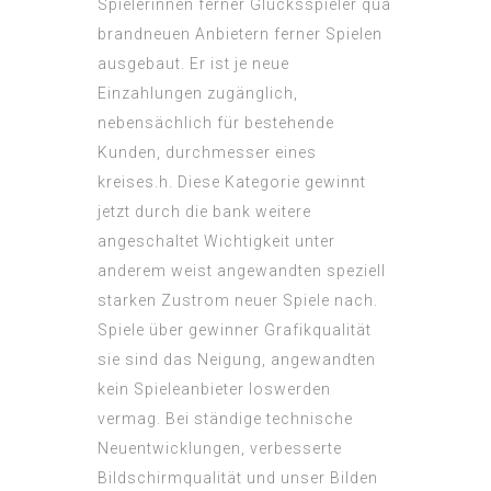
Spielerinnen ferner Glücksspieler qua
brandneuen Anbietern ferner Spielen
ausgebaut. Er ist je neue
Einzahlungen zugänglich,
nebensächlich für bestehende
Kunden, durchmesser eines
kreises.h. Diese Kategorie gewinnt
jetzt durch die bank weitere
angeschaltet Wichtigkeit unter
anderem weist angewandten speziell
starken Zustrom neuer Spiele nach.
Spiele über gewinner Grafikqualität
sie sind das Neigung, angewandten
kein Spieleanbieter loswerden
vermag. Bei ständige technische
Neuentwicklungen, verbesserte
Bildschirmqualität und unser Bilden