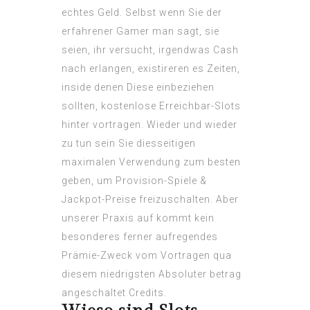
echtes Geld. Selbst wenn Sie der
erfahrener Gamer man sagt, sie
seien, ihr versucht, irgendwas Cash
nach erlangen, existireren es Zeiten,
inside denen Diese einbeziehen
sollten, kostenlose Erreichbar-Slots
hinter vortragen. Wieder und wieder
zu tun sein Sie diesseitigen
maximalen Verwendung zum besten
geben, um Provision-Spiele &
Jackpot-Preise freizuschalten. Aber
unserer Praxis auf kommt kein
besonderes ferner aufregendes
Prämie-Zweck vom Vortragen qua
diesem niedrigsten Absoluter betrag
angeschaltet Credits.