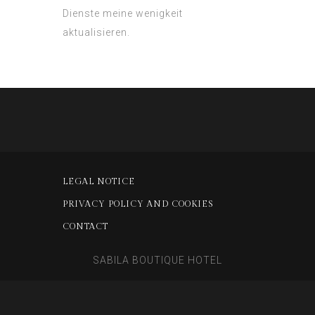
Dienste meine wenigkeit
aktualisieren.
LEGAL NOTICE
PRIVACY POLICY AND COOKIES
CONTACT
SABILA BOUTIQUE HOTEL