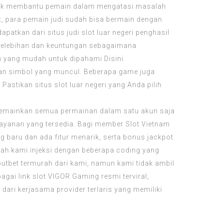
ntuk membantu pemain dalam mengatasi masalah
, para pemain judi sudah bisa bermain dengan
patkan dari situs judi slot luar negeri penghasil
kelebihan dan keuntungan sebagaimana
n yang mudah untuk dipahami Disini.
an simbol yang muncul. Beberapa game juga
tikan situs slot luar negeri yang Anda pilih
memainkan semua permainan dalam satu akun saja
layanan yang tersedia. Bagi member Slot Vietnam
 baru dan ada fitur menarik, serta bonus jackpot
udah kami injeksi dengan beberapa coding yang
utbet termurah dari kami, namun kami tidak ambil
bagai link slot VIGOR Gaming resmi terviral,
dari kerjasama provider terlaris yang memiliki