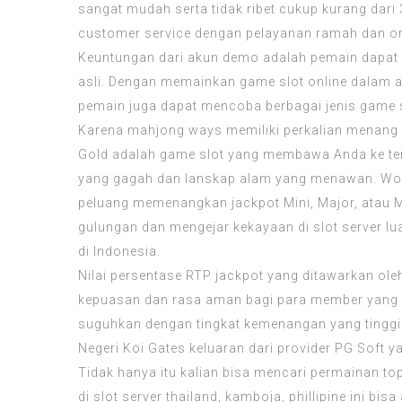
sangat mudah serta tidak ribet cukup kurang dari
customer service dengan pelayanan ramah dan on
Keuntungan dari akun demo adalah pemain dapat 
asli. Dengan memainkan game slot online dalam a
pemain juga dapat mencoba berbagai jenis game 
Karena mahjong ways memiliki perkalian menang y
Gold adalah game slot yang membawa Anda ke ten
yang gagah dan lanskap alam yang menawan. Wolf G
peluang memenangkan jackpot Mini, Major, atau 
gulungan dan mengejar kekayaan di slot server lu
di Indonesia.
Nilai persentase RTP jackpot yang ditawarkan ol
kepuasan dan rasa aman bagi para member yang d
suguhkan dengan tingkat kemenangan yang tinggi
Negeri Koi Gates keluaran dari provider PG Soft y
Tidak hanya itu kalian bisa mencari permainan top
di slot server thailand, kamboja, phillipine in