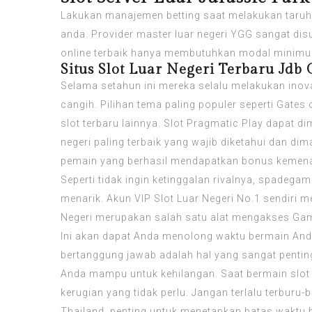
Lakukan manajemen betting saat melakukan taruh
anda. Provider master luar negeri YGG sangat di
online terbaik hanya membutuhkan modal minimu
Situs Slot Luar Negeri Terbaru Jdb
Selama setahun ini mereka selalu melakukan ino
cangih. Pilihan tema paling populer seperti Gate
slot terbaru lainnya. Slot Pragmatic Play dapat 
negeri paling terbaik yang wajib diketahui dan di
pemain yang berhasil mendapatkan bonus kemenan
Seperti tidak ingin ketinggalan rivalnya, spade
menarik. Akun VIP Slot Luar Negeri No.1 sendiri 
Negeri merupakan salah satu alat mengakses Game
Ini akan dapat Anda menolong waktu bermain And
bertanggung jawab adalah hal yang sangat penti
Anda mampu untuk kehilangan. Saat bermain slot 
kerugian yang tidak perlu. Jangan terlalu terburu
Thailand, penting untuk menetapkan batas waktu 