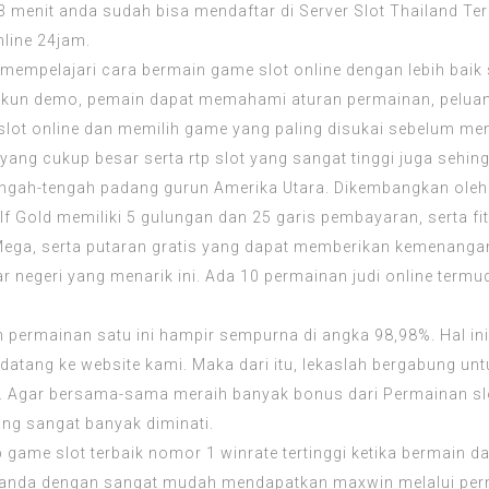
 3 menit anda sudah bisa mendaftar di Server Slot Thailand T
line 24jam.
mempelajari cara bermain game slot online dengan lebih ba
kun demo, pemain dapat memahami aturan permainan, peluang m
slot online dan memilih game yang paling disukai sebelum me
ang cukup besar serta rtp slot yang sangat tinggi juga sehin
gah-tengah padang gurun Amerika Utara. Dikembangkan oleh 
old memiliki 5 gulungan dan 25 garis pembayaran, serta fitu
Mega, serta putaran gratis yang dapat memberikan kemenanga
ar negeri yang menarik ini. Ada 10 permainan judi online term
eh permainan satu ini hampir sempurna di angka 98,98%. Hal i
atang ke website kami. Maka dari itu, lekaslah bergabung u
. Agar bersama-sama meraih banyak bonus dari Permainan slot
ang sangat banyak diminati.
 game slot terbaik nomor 1 winrate tertinggi ketika bermain d
i bisa anda dengan sangat mudah mendapatkan maxwin melalui 