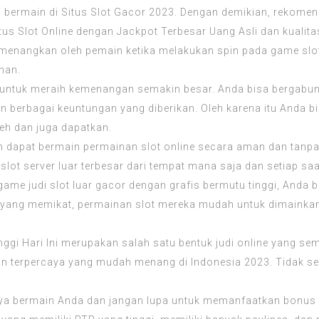
 bermain di Situs Slot Gacor 2023. Dengan demikian, rekome
tus Slot Online dengan Jackpot Terbesar Uang Asli dan kuali
imenangkan oleh pemain ketika melakukan spin pada game sl
inan.
ntuk meraih kemenangan semakin besar. Anda bisa bergabung
n berbagai keuntungan yang diberikan. Oleh karena itu Anda
eh dan juga dapatkan.
dapat bermain permainan slot online secara aman dan tanpa ri
ot server luar terbesar dari tempat mana saja dan setiap s
if game judi slot luar gacor dengan grafis bermutu tinggi, An
yang memikat, permainan slot mereka mudah untuk dimainkan
nggi Hari Ini merupakan salah satu bentuk judi online yang s
dan terpercaya yang mudah menang di Indonesia 2023. Tidak se
gaya bermain Anda dan jangan lupa untuk memanfaatkan bonus