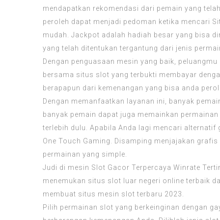
mendapatkan rekomendasi dari pemain yang telah
peroleh dapat menjadi pedoman ketika mencari Si
mudah. Jackpot adalah hadiah besar yang bisa d
yang telah ditentukan tergantung dari jenis perma
Dengan penguasaan mesin yang baik, peluangmu u
bersama situs slot yang terbukti membayar denga
berapapun dari kemenangan yang bisa anda perol
Dengan memanfaatkan layanan ini, banyak pemain 
banyak pemain dapat juga memainkan permainan sl
terlebih dulu. Apabila Anda lagi mencari alternat
One Touch Gaming. Disamping menjajakan grafis 
permainan yang simple.
Judi di mesin Slot Gacor Terpercaya Winrate Terti
menemukan situs slot luar negeri online terbaik 
membuat situs mesin slot terbaru 2023.
Pilih permainan slot yang berkeinginan dengan 