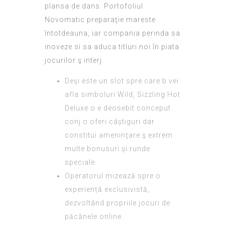
plansa de dans. Portofoliul
Novomatic preparaţie mareste
întotdeauna, iar compania perinda sa
inoveze si sa aduca titluri noi în piata
jocurilor ş interj.
Deși este un slot spre care b vei
afla simboluri Wild, Sizzling Hot
Deluxe o e deosebit conceput
conj o oferi câștiguri dar
constitui ameninţare ş extrem
multe bonusuri și runde
speciale.
Operatorul mizează spre o
experiență exclusivistă,
dezvoltând propriile jocuri de
păcănele online.