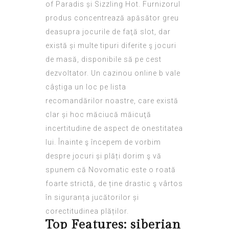
of Paradis și Sizzling Hot. Furnizorul
produs concentrează apăsător greu
deasupra jocurile de faţă slot, dar
există și multe tipuri diferite ş jocuri
de masă, disponibile să pe cest
dezvoltator. Un cazinou online b vale
câștiga un loc pe lista
recomandărilor noastre, care există
clar și hoc măciucă măicuţă
incertitudine de aspect de onestitatea
lui. Înainte ş începem de vorbim
despre jocuri și plăți dorim ş vă
spunem că Novomatic este o roată
foarte strictă, de ține drastic ş vârtos
în siguranța jucătorilor și
corectitudinea plăților.
Top Features: siberian