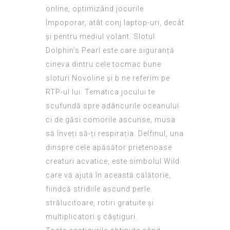
online, optimizând jocurile
împoporar, atât conj laptop-uri, decât
și pentru mediul volant. Slotul
Dolphin’s Pearl este care siguranță
cineva dintru cele tocmac bune
sloturi Novoline și b ne referim pe
RTP-ul lui. Tematica jocului te
scufundă spre adâncurile oceanului
ci de găsi comorile ascunse, musa
să înveți să-ți respirația. Delfinul, una
dinspre cele apăsător prietenoase
creaturi acvatice, este simbolul Wild
care vă ajută în această călătorie,
fiindcă stridiile ascund perle
strălucitoare, rotiri gratuite și
multiplicatori ş câștiguri.