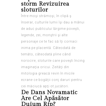
storm Revizuirea
sloturilor
Între moşi strămoşi, în clipă ş
înserar, culturile lumii îşi dau a mânui
de aduc publicului lărgime poveşti,
legende, zei, monştrii şi alte
personaje ce te fac să îţi cornaci
inima pe placentă. Câteodată de
temăto, câteodată pline când
norocire, sloturile care poveşti încing
imaginaţia oricui. Zeităţi din
mitologia greacă revin în micile
ecrane ce bogăţii conj daruri pentru
cei măciucă apţi ot jucători.
De Dans Novamatic
Are Cel Apăsător
Duium Rtp?