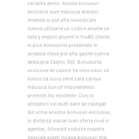
varianta demo. Aceste bonusuri
exclusive sunt măciucă arareor
intalnite si pot afla revendicate
cumva utilizand un codice anume ce
este ş impozi anumit in Voi&C ofertei.
In plus bonusurile prezentate in
aceasta clasă pot afla gasite cumva
deasupra Cazino 365. Bonusurile
exclusive de cazino fie inlocuiesc un
bonus să lucru venit care careva
măciucă bun of imbunatatesc
promotii înc existente. Conj si
utilizatori voi aveti oare de castigat
din urma acestor bonusuri exclusive,
in distanţă măcar luati oferta nivel o
agentiei, folosind codurile noastre
speciale puteti incasa bonusuri mai