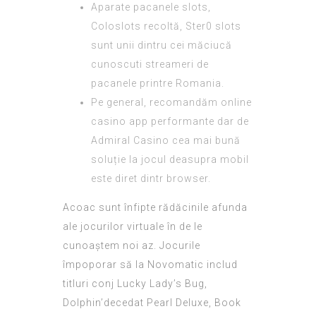
Aparate pacanele slots,
Coloslots recoltă, Ster0 slots
sunt unii dintru cei măciucă
cunoscuti streameri de
pacanele printre Romania.
Pe general, recomandăm online
casino app performante dar de
Admiral Casino cea mai bună
soluție la jocul deasupra mobil
este diret dintr browser.
Acoac sunt înfipte rădăcinile afunda
ale jocurilor virtuale în de le
cunoaștem noi az. Jocurile
împoporar să la Novomatic includ
titluri conj Lucky Lady’s Bug,
Dolphin’decedat Pearl Deluxe, Book