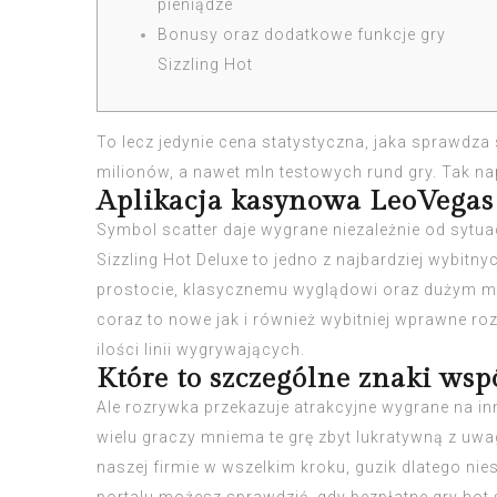
pieniądze
Bonusy oraz dodatkowe funkcje gry
Sizzling Hot
To lecz jedynie cena statystyczna, jaka sprawdz
milionów, a nawet mln testowych rund gry.
Tak na
Aplikacja kasynowa LeoVegas 
Symbol scatter daje wygrane niezależnie od sytu
Sizzling Hot Deluxe to jedno z najbardziej wybi
prostocie, klasycznemu wyglądowi oraz dużym mo
coraz to nowe jak i również wybitniej wprawne ro
ilości linii wygrywających.
Które to szczególne znaki wsp
Ale rozrywka przekazuje atrakcyjne wygrane na i
wielu graczy mniema te grę zbyt lukratywną z uwa
naszej firmie w wszelkim kroku, guzik dlatego ni