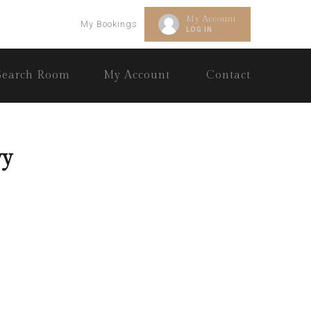
My Account
My Bookings
LOG IN
Search Room
My Account
Contact
wy