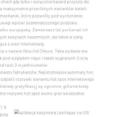
hwili gdy tylko i wyłącznie hazard przyszły do
ia maksymalnie przeróżnych wariantów batalii.
b mechaniki, które pozwoliły pod wyróżnienie
a uwagi wpisać systematycznego podziału.
ą albo europejską. Zamierzasz też porównać ich
nych kasynach naziemnych, ale także w całej
e z sieci internetowej.
ia o nazwie Ultra Hot Deluxe. Taka wydanie ma
 pod względem reguł i tabeli wygranych 2-ie tę
od razu 2-ie jednocześnie.
unastu fabrykantów. Najistotniejsze automaty hot
palić rozrywki wariantu hot spot internetowego
Niekiedy gratyfikacyj są ogromne, głównie kiedy
atne rozrywki hot spot wolno grać swobodnie
 1 %
kpoty