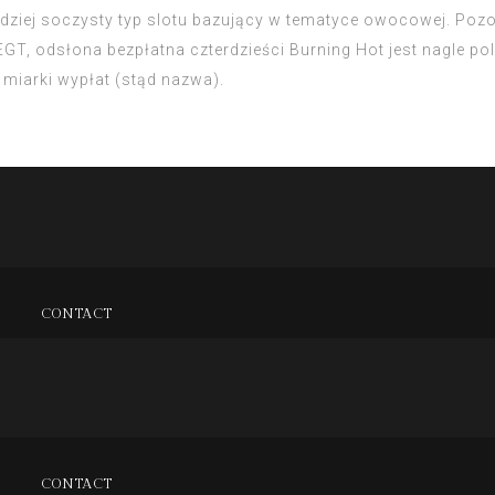
ardziej soczysty typ slotu bazujący w tematyce owocowej. Poz
EGT, odsłona bezpłatna czterdzieści Burning Hot jest nagle p
 miarki wypłat (stąd nazwa).
CONTACT
CONTACT