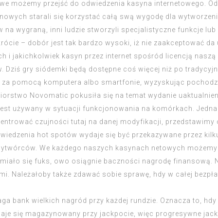
we możemy przejść do odwiedzenia kasyna internetowego. Od c
ynowych starali się korzystać całą swą wygodę dla wytworzen
 na wygraną, inni ludzie stworzyli specjalistyczne funkcje lu
rócie – dobór jest tak bardzo wysoki, iż nie zaakceptować d
h i jakichkolwiek kasyn przez internet spośród licencją nasz
w. Dziś gry siódemki będą dostępne coś więcej niż po tradycyj
e za pomocą komputera albo smartfonie, wyzyskując pochodząc
biorstwo Novomatic pokusiła się na temat wydanie uaktualnien
 jest używany w sytuacji funkcjonowania na komórkach. Jednak
centrować czujności tutaj na danej modyfikacji, przedstawimy 
wiedzenia hot spotów wydaje się być przekazywane przez kilk
ytwórców. We każdego naszych kasynach netowych możemy od
e miało się fuks, owo osiągnie baczności nagrodę finansową. 
ami. Należałoby także zdawać sobie sprawę, hdy w całej bezpł
 bank wielkich nagród przy każdej rundzie. Oznacza to, hdy
 wydaje się magazynowany przy jackpocie, więc progresywne jac