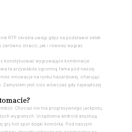
źnik RTP określa uwagi gdyż na podstawie setek
zarówno stracić, jak i również wygrać.
ając konstytuować wygrywające kombinacje.
abawa ta przywabiła ogromną fama pod naszej
ież innowacje na rynku hazardowej, ofiarując
ie. Zamysłem jest cios wówczas gdy największej
utomacie?
ymboli. Chociaż nie ma progresywnego jackpotu,
dużych wygranych. Urządzenia android asystują
łej gry hot spot dzięki komórkę. Pod naszym