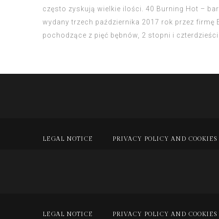
często zyskują wielkie ilości. 40 Burning Hot – b
wydany trzech października 2017 rok przez firmę 
pochodzące z pięć bębnów, 2 stopni i czterdzieści
LEGAL NOTICE
PRIVACY POLICY AND COOKIES
LEGAL NOTICE
PRIVACY POLICY AND COOKIES