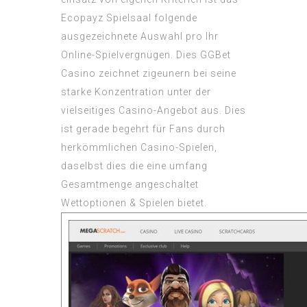
Ecopayz Spielsaal folgende
ausgezeichnete Auswahl pro Ihr
Online-Spielvergnügen. Dies GGBet
Casino zeichnet zigeunern bei seine
starke Konzentration unter der
vielseitiges Casino-Angebot aus. Dies
ist gerade begehrt für Fans durch
herkömmlichen Casino-Spielen,
daselbst dies die eine umfang
Gesamtmenge angeschaltet
Wettoptionen & Spielen bietet.