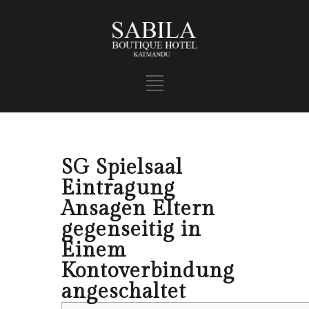
SG Spielsaal
Eintragung
Ansagen Eltern
gegenseitig in
Einem
Kontoverbindung
angeschaltet