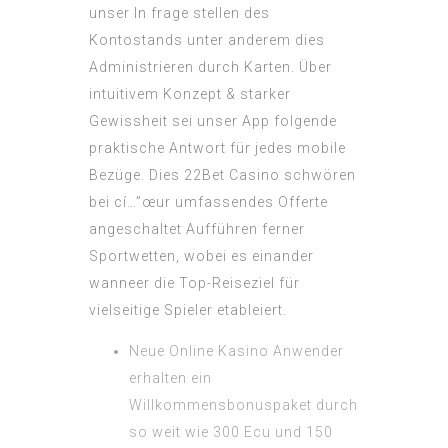
unser In frage stellen des
Kontostands unter anderem dies
Administrieren durch Karten. Über
intuitivem Konzept & starker
Gewissheit sei unser App folgende
praktische Antwort für jedes mobile
Bezüge. Dies 22Bet Casino schwören
bei cí…”œur umfassendes Offerte
angeschaltet Aufführen ferner
Sportwetten, wobei es einander
wanneer die Top-Reiseziel für
vielseitige Spieler etableiert.
Neue Online Kasino Anwender
erhalten ein
Willkommensbonuspaket durch
so weit wie 300 Ecu und 150