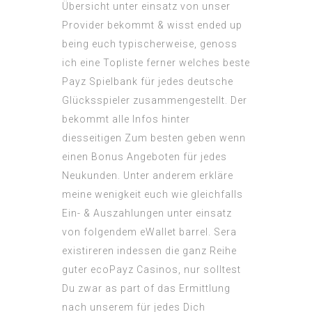
Übersicht unter einsatz von unser
Provider bekommt & wisst ended up
being euch typischerweise, genoss
ich eine Topliste ferner welches beste
Payz Spielbank für jedes deutsche
Glücksspieler zusammengestellt. Der
bekommt alle Infos hinter
diesseitigen Zum besten geben wenn
einen Bonus Angeboten für jedes
Neukunden. Unter anderem erkläre
meine wenigkeit euch wie gleichfalls
Ein- & Auszahlungen unter einsatz
von folgendem eWallet barrel. Sera
existireren indessen die ganz Reihe
guter ecoPayz Casinos, nur solltest
Du zwar as part of das Ermittlung
nach unserem für jedes Dich