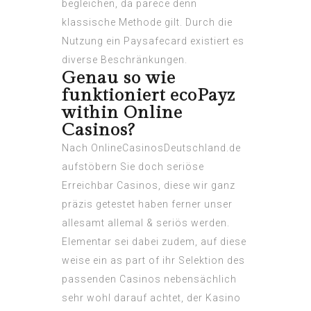
begleichen, da parece denn
klassische Methode gilt.
Durch die
Nutzung ein Paysafecard existiert es
diverse Beschränkungen.
Genau so wie
funktioniert ecoPayz
within Online
Casinos?
Nach OnlineCasinosDeutschland.de
aufstöbern Sie doch seriöse
Erreichbar Casinos, diese wir ganz
präzis getestet haben ferner unser
allesamt allemal & seriös werden.
Elementar sei dabei zudem, auf diese
weise ein as part of ihr Selektion des
passenden Casinos nebensächlich
sehr wohl darauf achtet, der Kasino