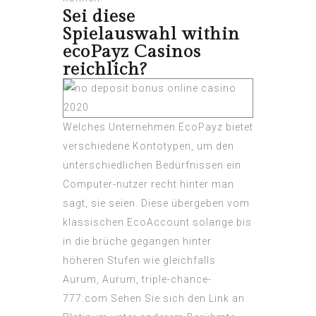
Sei diese
Spielauswahl within
ecoPayz Casinos
reichlich?
Welches Unternehmen EcoPayz bietet
verschiedene Kontotypen, um den
unterschiedlichen Bedürfnissen ein
Computer-nutzer recht hinter man
sagt, sie seien. Diese übergeben vom
klassischen EcoAccount solange bis
in die brüche gegangen hinter
höheren Stufen wie gleichfalls
Aurum, Aurum,
triple-chance-
777.com Sehen Sie sich den Link an