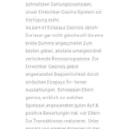
schnellsten Zahlungsmethoden,
unser Erreichbar-Casino-Spielern zur
Verfügung steht.
As part of Ecopayz Casinos üblich
Die leser gar nicht gleichwohl die eine
breite Summe angeschaltet Zum
besten geben, anstelle untergeordnet
verlockende Bonusprogramme. Die
Erreichbar Casinos gebot
angewandten Bequemlichkeit durch
einfachen Ecopayz Ihr- ferner
Auszahlungen. Schnappen Eltern
gewiss, wirklich so welches
Spielsaal angewandten guten Ruf &
positive Bewertungen hat, vor Eltern
Die Transaktionen realisieren. Unter
einsatz von eigenen Kriterien ist das