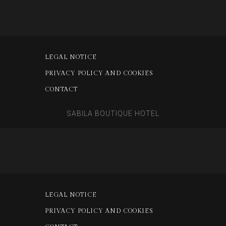
LEGAL NOTICE
PRIVACY POLICY AND COOKIES
CONTACT
SABILA BOUTIQUE HOTEL
LEGAL NOTICE
PRIVACY POLICY AND COOKIES