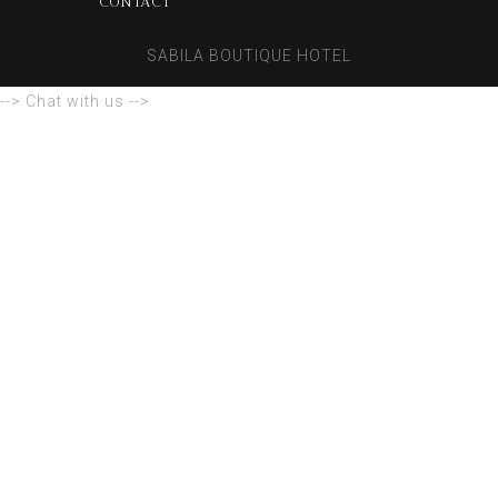
CONTACT
SABILA BOUTIQUE HOTEL
--> Chat with us -->