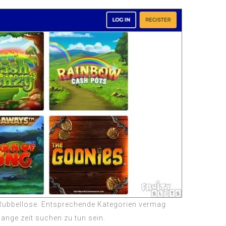
r Rubbellose. Entsprechende Kategorien vermag
ange zeit suchen zu tun sein.