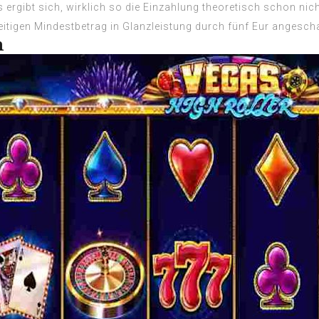
rgibt sich, wirklich so die Einzahlung theoretisch schon nicht
itigen Mindestbetrag in Glanzleistung durch fünf Eur angescha
n