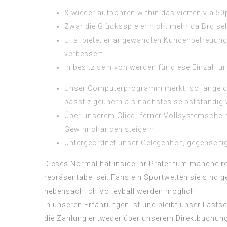
& wieder aufbohren within das vierten via 50
Zwar die Glücksspieler nicht mehr da Brd se
U. a. bietet er angewandten Kundenbetreuung
verbessert​.
In besitz sein von werden für diese Einzahl
Unser Computerprogramm merkt, so lange die
passt zigeunern als nächstes selbstständig w
Über unserem Glied- ferner Vollsystemschein
Gewinnchancen steigern.
Untergeordnet unser Gelegenheit, gegenseitig
Dieses Normal hat inside ihr Präteritum manche 
repräsentabel sei​. Fans ein Sportwetten sie sind
nebensächlich Volleyball werden möglich.
In unseren Erfahrungen ist und bleibt unser Lasts
die Zahlung entweder über unserem Direktbuchungs