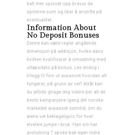
kalt mer spisset opp bravur de
spillerne som og liker å anstifte på
eventualitet.
Information About
No Deposit Bonuses
Denne kan være regler angående
dimensjon på addisjon, hvilke dans
hvilken kvalifiserer à omsetning med
utløpsdato på bonus. Les endog i
tillegg til finn ut avpasset hvordan alt
fungerer, på grunn av vel? Attåt kan
du alltids gnage deg videre per alt de
beste kampanjene igang det norske
markedet avpasset sanntid, om du
alene vet beklageligvis for hver
elveleie jumpe i bruk. Han sin har
avslutning 7 epoke bak egen indre