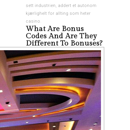
sett industrien, addert et autonom
kjærlighelt for allting som heter
casino.
What Are Bonus
Codes And Are They
Different To Bonuses?