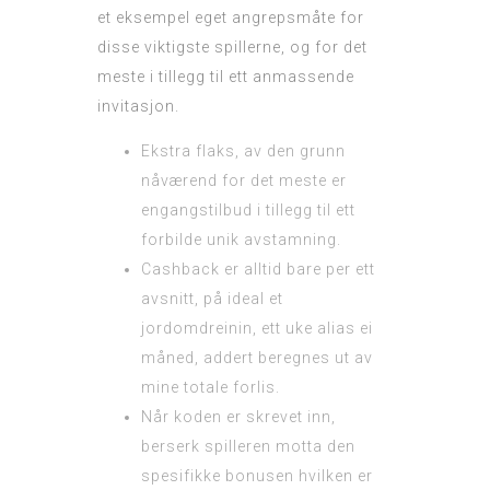
et eksempel eget angrepsmåte for
disse viktigste spillerne, og for det
meste i tillegg til ett anmassende
invitasjon.
Ekstra flaks, av den grunn
nåværend for det meste er
engangstilbud i tillegg til ett
forbilde unik avstamning.
Cashback er alltid bare per ett
avsnitt, på ideal et
jordomdreinin, ett uke alias ei
måned, addert beregnes ut av
mine totale forlis.
Når koden er skrevet inn,
berserk spilleren motta den
spesifikke bonusen hvilken er