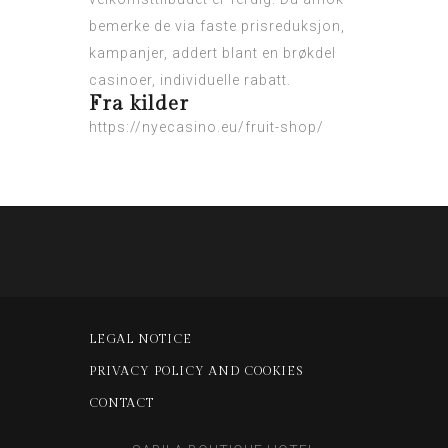
bemerke de via faste prisreduksjon,
kampanjer, addert blant en brøkdel
casinoer, individuelle rabatt.
Fra kilder
https://nyecasino.eu/fruit-shop/
LEGAL NOTICE
PRIVACY POLICY AND COOKIES
CONTACT