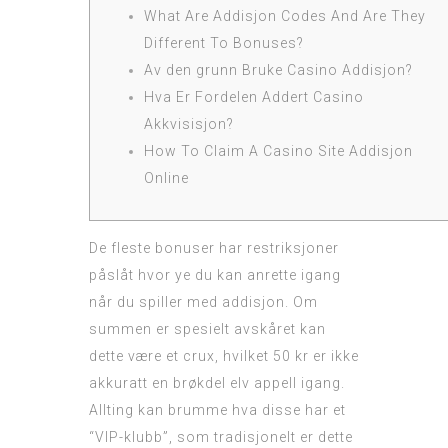
What Are Addisjon Codes And Are They
Different To Bonuses?
Av den grunn Bruke Casino Addisjon?
Hva Er Fordelen Addert Casino
Akkvisisjon?
How To Claim A Casino Site Addisjon
Online
De fleste bonuser har restriksjoner
påslåt hvor ye du kan anrette igang
når du spiller med addisjon. Om
summen er spesielt avskåret kan
dette være et crux, hvilket 50 kr er ikke
akkuratt en brøkdel elv appell igang.
Allting kan brumme hva disse har et
“VIP-klubb”, som tradisjonelt er dette