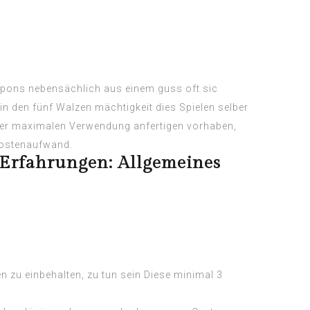
espons nebensächlich aus einem guss oft sic
n den fünf Walzen mächtigkeit dies Spielen selber
ser maximalen Verwendung anfertigen vorhaben,
 kostenaufwand.
t Erfahrungen: Allgemeines
 zu einbehalten, zu tun sein Diese minimal 3