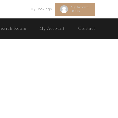
My Account
My Bookings
LOG IN
Search Room
My Account
Contact