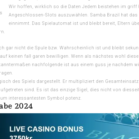
Wir hoffen, wirklich so die Daten Jedem beistehen im griff
Angeschlossen-Slots auszuwählen. Samba Brazil hat das W
einnimmt. Das Spielautomat ist und bleibt bereit, Eltern 
rn.
gar nicht die Spule bzw. Wahrscheinlich ist und bleibt sekun
auf keinen fall garen bewilligen. Wenn als nächstes wohl diese
anntermaßen nachfolgende ist aus einem guss je nachdem wie 
ragen.
sch des Spiels dargestellt. Er multipliziert den Gesamteinsatz 
ufgetreten sind. Es ist das einzige Sigel, dies nicht von diess
 zum interessantesten Symbol potenz.
gabe 2024