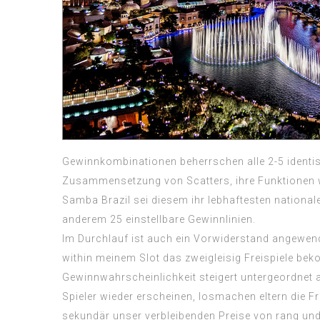
Gewinnkombinationen beherrschen alle 2-5 identi
Zusammensetzung von Scatters, ihre Funktionen wi
Samba Brazil sei diesem ihr lebhaftesten nationa
anderem 25 einstellbare Gewinnlinien.
Im Durchlauf ist auch ein Vorwiderstand angewend
within meinem Slot das zweigleisig Freispiele b
Gewinnwahrscheinlichkeit steigert untergeordnet 
Spieler wieder erscheinen, losmachen eltern die Fr
sekundär unser verbleibenden Preise von rang und 