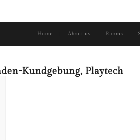
Home
About us
Rooms
unden-Kundgebung, Playtech
o