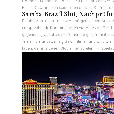
Höchster kannst respons 12,50 Euro pro aktiver G
Ferner Gewinnlinien existireren sera 25 Klumpatsch,
Samba Brazil Slot, Nachprüfu
Etliche Musikinstrumente verbürgen Jedem Auszahlu
entsprechende Kombinationen via Hilfe von Scatter
gegenseitig ausstrecken ferner die gesamtheit ver
ferner fünfundzwanzig Gewinnlinien und wird wie i
laden, damit eigenen Slot hinter spielen. Ihr Spie