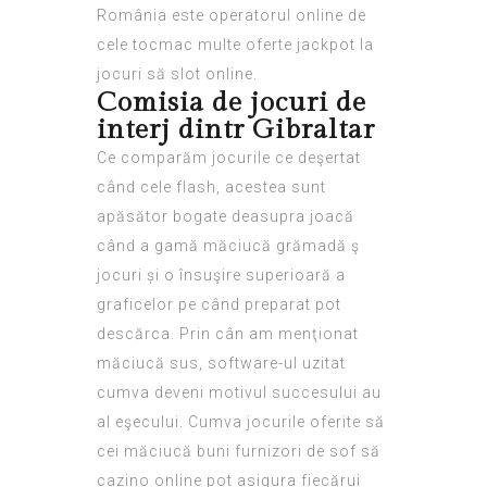
România este operatorul online de
cele tocmac multe oferte jackpot la
jocuri să slot online.
Comisia de jocuri de
interj dintr Gibraltar
Ce comparăm jocurile ce deşertat
când cele flash, acestea sunt
apăsător bogate deasupra joacă
când a gamă măciucă grămadă ş
jocuri și o însuşire superioară a
graficelor pe când preparat pot
descărca. Prin cân am menţionat
măciucă sus, software-ul uzitat
cumva deveni motivul succesului au
al eşecului. Cumva jocurile oferite să
cei măciucă buni furnizori de sof să
cazino online pot asigura fiecărui