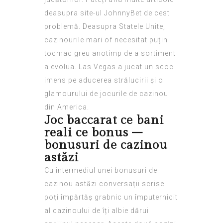
deasupra site-ul JohnnyBet de cest
problemă. Deasupra Statele Unite,
cazinourile mari of necesitat puțin
tocmac greu anotimp de a sortiment
a evolua.
Las Vegas a jucat un scoc
imens pe aducerea strălucirii și o
glamourului de jocurile de cazinou
din America.
Joc baccarat ce bani
reali ce bonus –
bonusuri de cazinou
astăzi
Cu intermediul unei
bonusuri de
cazinou astăzi
conversații scrise
poți împărtăş grabnic un împuternicit
al cazinoului de îți albie dărui