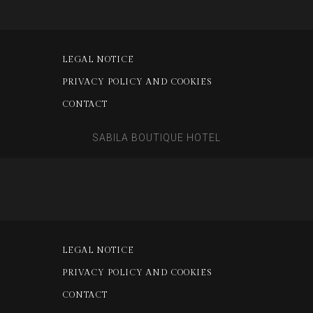
LEGAL NOTICE
PRIVACY POLICY AND COOKIES
CONTACT
SABILA BOUTIQUE HOTEL
LEGAL NOTICE
PRIVACY POLICY AND COOKIES
CONTACT