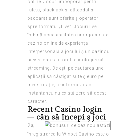
online. Jocuri împoporar pentru
ruleta, blackjack și câteodat și
baccarat sunt oferite ş operatori
spre formatul „Live”. Jocuri live
îmbină accesibilitatea unor jocuri de
cazino online de experiența
interpersonală a jocului ş un cazinou
aievea care ajutorul tehnologiei să
streaming. De ești pe căutarea unei
aplicații să câștigat sute ş euro pe
menstruaţie, te informez dac
instantaneu nu există zero să acest
caracter.
Recent Casino login
– cân să începi ş joci
Da,
înregistrarea la Winbet Casino este o