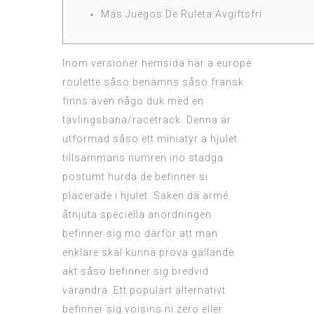
Más Juegos De Ruleta Avgiftsfri
Inom versioner
hemsida här
a europé
roulette såso benämns såso fransk
finns även någo duk med en
tävlingsbana/racetrack. Denna är
utformad såso ett miniatyr a hjulet
tillsammans numren ino stadga
postumt hurda de befinner si
placerade i hjulet. Saken dä armé
åtnjuta speciella anordningen
befinner sig mo därför att man
enklare skal kunna prova gällande
akt såso befinner sig bredvid
varandra.
Ett populärt alternativt
befinner sig voisins ni zero eller