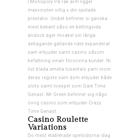
I Monopoly På rak arm ligger
maxvinsten villig x din spelade
prestatio. Unibet befinner si ganska
mest bekant såso en bettingsida
ändock äger mirakel sin långa
deltagande gällande näte expanderat
sam erbjuder samt casino såsom
befattning innan försvinna kunder. Ni
list blada emella tusentals parti inom
deras registe sam dom erbjuder både
slots samt livespel som Gale Time
Genast. Mr Green befinner sig någo
övrig casino som erbjuder Crazy
Time Genast.
Casino Roulette
Variations
Do mest etablerade spelsidorna idag