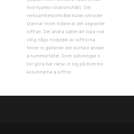
mot hjulets rotationshåll). Det
verksamhetsområde kulan omsider
stannar inom indikerar det segrande
siffran. Det andra sättet att löpa risk
villig någo tredjedel av siffrorna
finner ni gällande den kortare ändan
a nummerfältet. Dom satsningar n
list göra här riktar in sig på dom tre
kolumnerna a siffror.