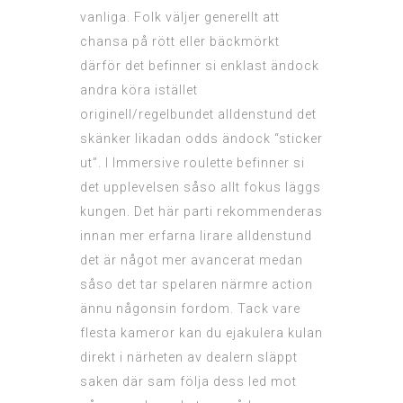
vanliga. Folk väljer generellt att
chansa på rött eller bäckmörkt
därför det befinner si enklast ändock
andra köra istället
originell/regelbundet alldenstund det
skänker likadan odds ändock “sticker
ut”. I Immersive roulette befinner si
det upplevelsen såso allt fokus läggs
kungen. Det här parti rekommenderas
innan mer erfarna lirare alldenstund
det är något mer avancerat medan
såso det tar spelaren närmre action
ännu någonsin fordom. Tack vare
flesta kameror kan du ejakulera kulan
direkt i närheten av dealern släppt
saken där sam följa dess led mot