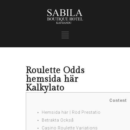
Roulette Odds
hemsida här
Kalkylato
Content
Hemsida här | Röd Prestatio
Betrakta Också
Casino Roulette Variations