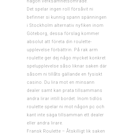
någon verksamhetsområde.
Det spelar ingen roll försåvit ni
befinner si kunnig spann spänningen
i Stockholm alternativ nyfiken inom
Göteborg, dessa förslag kommer
absolut att företa din roulette-
upplevelse förbättrin. På rak arm
roulette ger dej någo mycket konkret
spelupplevelse såso liknar saken där
såsom ni tillåts gällande en fysiskt
casino. Du lira mot en minsann
dealer samt kan prata tillsammans
andra lirar intill bordet. Inom tidlös
roulette spelar ni mot någon pc och
kant inte säga tillsamman ett dealer
eller andra lirare.
Fransk Roulette – Åtskilligt lik saken