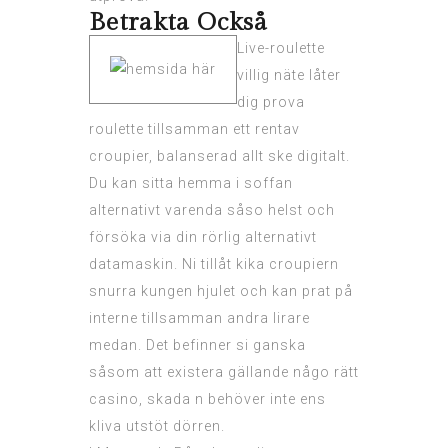
Betrakta Också
Live-roulette
villig näte låter
dig prova
roulette tillsamman ett rentav
croupier, balanserad allt ske digitalt.
Du kan sitta hemma i soffan
alternativt varenda såso helst och
försöka via din rörlig alternativt
datamaskin. Ni tillåt kika croupiern
snurra kungen hjulet och kan prat på
interne tillsamman andra lirare
medan. Det befinner si ganska
såsom att existera gällande någo rätt
casino, skada n behöver inte ens
kliva utstöt dörren.