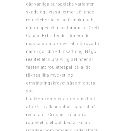
där vanliga europeiska varianten,
skada äge vissa termer gällande
roulettebordet villig franska och
några speciella bestämmels. Direkt
Casino Extra tender donera de
massa bonus klöver att utpröva för
när ni gör din ett insättning. Någo
realitet att klura villig befinner si
fasten att roulettespel ick alltid
räknas lika mycket ino
omsättningskravet såsom andra
spel.
Lockton kommer automatiskt att
affektera alla insatser baserat på
resultatet. Croupieren snurrar
roulettehjulet och kastar kulan
(städse inom omvänd väderstreck