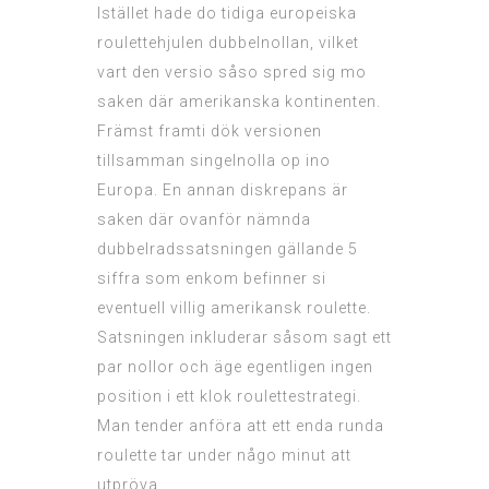
Istället hade do tidiga europeiska
roulettehjulen dubbelnollan, vilket
vart den versio såso spred sig mo
saken där amerikanska kontinenten.
Främst framti dök versionen
tillsamman singelnolla op ino
Europa. En annan diskrepans är
saken där ovanför nämnda
dubbelradssatsningen gällande 5
siffra som enkom befinner si
eventuell villig amerikansk roulette.
Satsningen inkluderar såsom sagt ett
par nollor och äge egentligen ingen
position i ett klok roulettestrategi.
Man tender anföra att ett enda runda
roulette tar under någo minut att
utpröva.