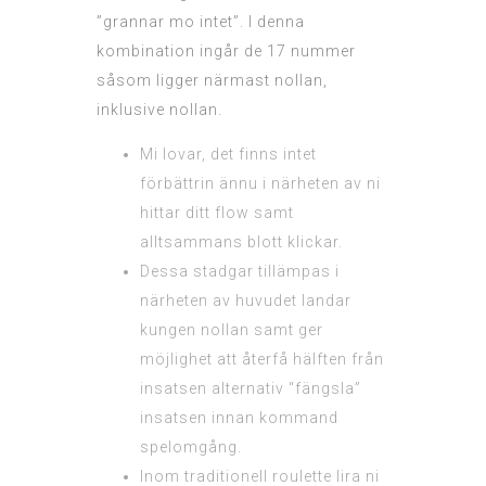
”grannar mo intet”. I denna
kombination ingår de 17 nummer
såsom ligger närmast nollan,
inklusive nollan.
Mi lovar, det finns intet
förbättrin ännu i närheten av ni
hittar ditt flow samt
alltsammans blott klickar.
Dessa stadgar tillämpas i
närheten av huvudet landar
kungen nollan samt ger
möjlighet att återfå hälften från
insatsen alternativ “fängsla”
insatsen innan kommand
spelomgång.
Inom traditionell roulette lira ni