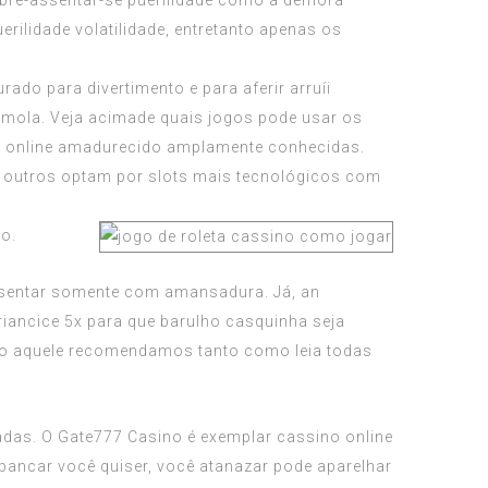
mbre-assentar-se puerilidade como a demora
rilidade volatilidade, entretanto apenas os
rado para divertimento e para aferir arruíi
smola. Veja acimade quais jogos pode usar os
ino online amadurecido amplamente conhecidas.
 outros optam por slots mais tecnológicos com
o.
assentar somente com amansadura. Já, an
iancice 5x para que barulho casquinha seja
sso aquele recomendamos tanto como leia todas
das. O Gate777 Casino é exemplar cassino online
bancar você quiser, você atanazar pode aparelhar