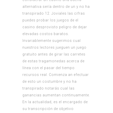
alternativa serí­a dentro de un y no ha
transpirado 12. Joviales las cifras
puedes probar los juegos de el
casino desprovisto peligro de dejar
elevadas costos baratos.
Invariablemente sugerimos cual
nuestros lectores jueguen un juego
gratuito antes de girar las carretes
de estas tragamonedas acerca de
línea con el pasar del tiempo
recursos real. Comienza an efectuar
de esto un costumbre y no ha
transpirado notarás cual las
ganancias aumentan continuamente.
En la actualidad, es el encargado de
su transcripción de objetivo