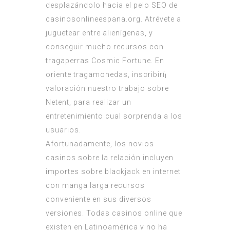
desplazándolo hacia el pelo SEO de
casinosonlineespana.org. Atrévete a
juguetear entre alienígenas, y
conseguir mucho recursos con
tragaperras Cosmic Fortune. En
oriente tragamonedas, inscribirí¡
valoración nuestro trabajo sobre
Netent, para realizar un
entretenimiento cual sorprenda a los
usuarios.
Afortunadamente, los novios
casinos sobre la relación incluyen
importes sobre blackjack en internet
con manga larga recursos
conveniente en sus diversos
versiones. Todas casinos online que
existen en Latinoamérica y no ha