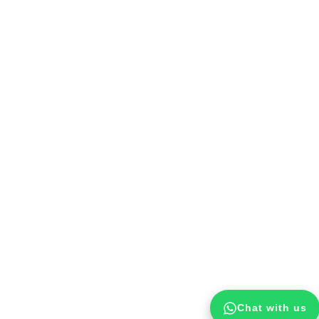
Chat with us