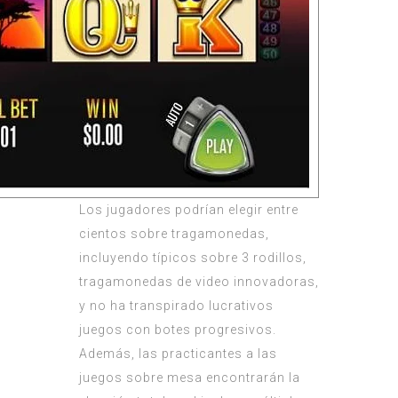
Los jugadores podrían elegir entre
cientos sobre tragamonedas,
incluyendo típicos sobre 3 rodillos,
tragamonedas de video innovadoras,
y no ha transpirado lucrativos
juegos con botes progresivos.
Además, las practicantes a las
juegos sobre mesa encontrarán la