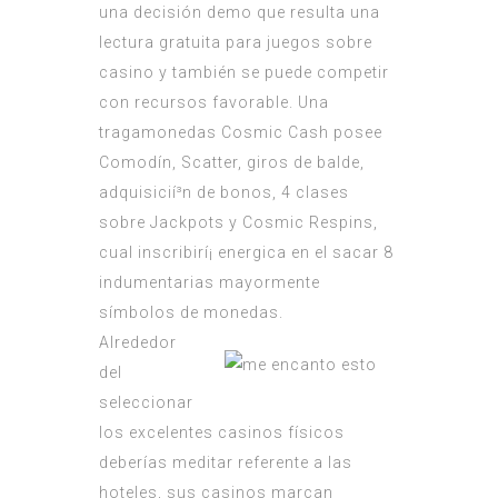
una decisión demo que resulta una
lectura gratuita para juegos sobre
casino y también se puede competir
con recursos favorable. Una
tragamonedas Cosmic Cash posee
Comodín, Scatter, giros de balde,
adquisicií³n de bonos, 4 clases
sobre Jackpots y Cosmic Respins,
cual inscribirí¡ energica en el sacar 8
indumentarias mayormente
símbolos de monedas.
Alrededor
del
seleccionar
los excelentes casinos físicos
deberías meditar referente a las
hoteles, sus casinos marcan