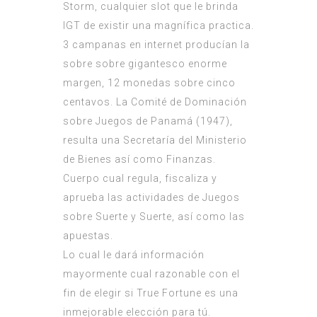
Storm, cualquier slot que le brinda
IGT de existir una magnífica practica.
3 campanas en internet producían la
sobre sobre gigantesco enorme
margen, 12 monedas sobre cinco
centavos. La Comité de Dominación
sobre Juegos de Panamá (1947),
resulta una Secretaría del Ministerio
de Bienes así­ como Finanzas.
Cuerpo cual regula, fiscaliza y
aprueba las actividades de Juegos
sobre Suerte y Suerte, así como las
apuestas.
Lo cual le dará información
mayormente cual razonable con el
fin de elegir si True Fortune es una
inmejorable elección para tú.