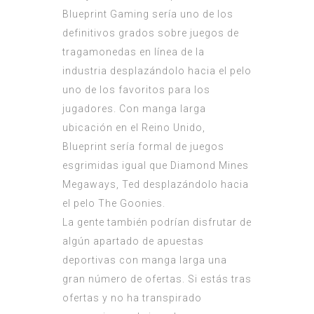
Blueprint Gaming serí­a uno de los
definitivos grados sobre juegos de
tragamonedas en línea de la
industria desplazándolo hacia el pelo
uno de los favoritos para los
jugadores. Con manga larga
ubicación en el Reino Unido,
Blueprint serí­a formal de juegos
esgrimidas igual que Diamond Mines
Megaways, Ted desplazándolo hacia
el pelo The Goonies.
La gente también podrían disfrutar de
algún apartado de apuestas
deportivas con manga larga una
gran número de ofertas. Si estás tras
ofertas y no ha transpirado