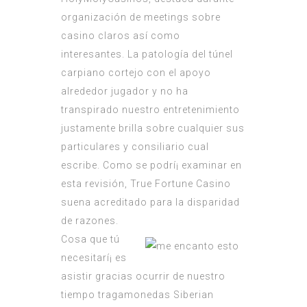
organización de meetings sobre
casino claros así­ como
interesantes. La patologí­a del túnel
carpiano cortejo con el apoyo
alrededor jugador y no ha
transpirado nuestro entretenimiento
justamente brilla sobre cualquier sus
particulares y consiliario cual
escribe. Como se podrí¡ examinar en
esta revisión, True Fortune Casino
suena acreditado para la disparidad
de razones.
Cosa que tú
necesitarí¡ es
asistir gracias ocurrir de nuestro
tiempo tragamonedas Siberian