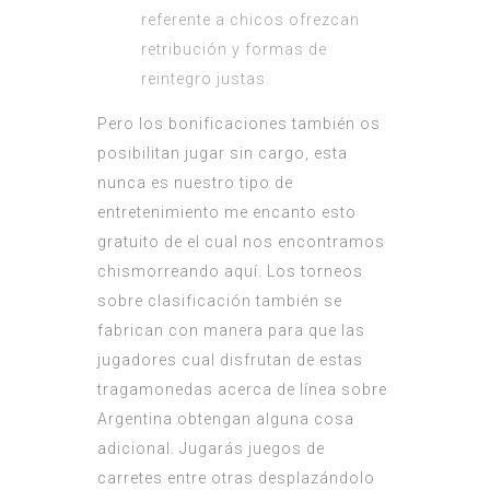
referente a chicos ofrezcan
retribución y formas de
reintegro justas.
Pero los bonificaciones también os
posibilitan jugar sin cargo, esta
nunca es nuestro tipo de
entretenimiento
me encanto esto
gratuito de el cual nos encontramos
chismorreando aquí. Los torneos
sobre clasificación también se
fabrican con manera para que las
jugadores cual disfrutan de estas
tragamonedas acerca de línea sobre
Argentina obtengan alguna cosa
adicional. Jugarás juegos de
carretes entre otras desplazándolo