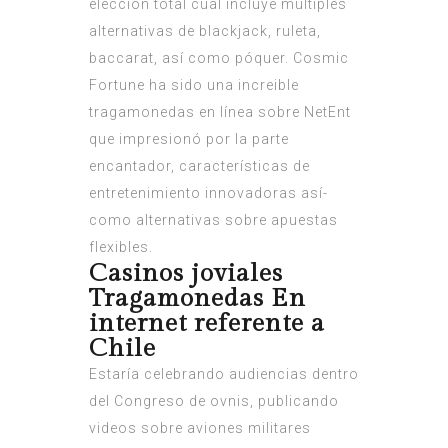
elección total cual incluye múltiples
alternativas de blackjack, ruleta,
baccarat, así­ como póquer. Cosmic
Fortune ha sido una increible
tragamonedas en línea sobre NetEnt
que impresionó por la parte
encantador, características de
entretenimiento innovadoras así­
como alternativas sobre apuestas
flexibles.
Casinos joviales
Tragamonedas En
internet referente a
Chile
Estaría celebrando audiencias dentro
del Congreso de ovnis, publicando
videos sobre aviones militares