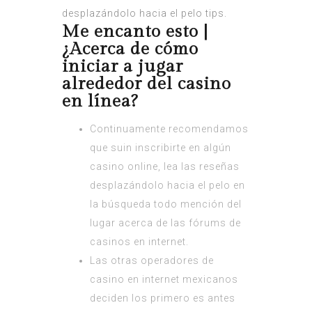
desplazándolo hacia el pelo tips.
Me encanto esto |
¿Acerca de cómo
iniciar a jugar
alrededor del casino
en línea?
Continuamente recomendamos
que suin inscribirte en algún
casino online, lea las reseñas
desplazándolo hacia el pelo en
la búsqueda todo mención del
lugar acerca de las fórums de
casinos en internet.
Las otras operadores de
casino en internet mexicanos
deciden los primero es antes