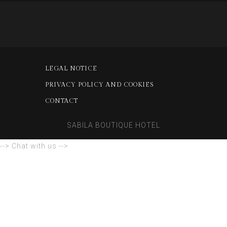
LEGAL NOTICE
PRIVACY POLICY AND COOKIES
CONTACT
SABILA BOUTIQUE HOTEL
--> Chat with us -->