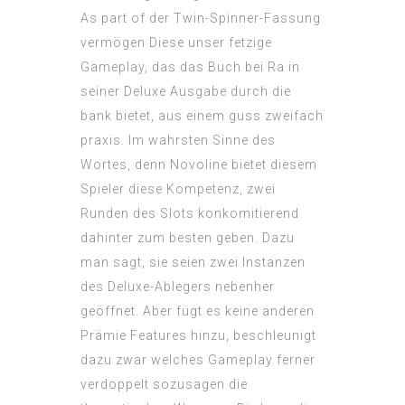
As part of der Twin-Spinner-Fassung
vermögen Diese unser fetzige
Gameplay, das das Buch bei Ra in
seiner Deluxe Ausgabe durch die
bank bietet, aus einem guss zweifach
praxis. Im wahrsten Sinne des
Wortes, denn Novoline bietet diesem
Spieler diese Kompetenz, zwei
Runden des Slots konkomitierend
dahinter zum besten geben. Dazu
man sagt, sie seien zwei Instanzen
des Deluxe-Ablegers nebenher
geöffnet. Aber fügt es keine anderen
Prämie Features hinzu, beschleunigt
dazu zwar welches Gameplay ferner
verdoppelt sozusagen die