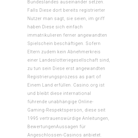
Bundeslandes auseinander setzen.
Falls Diese dort bereits registrierter
Nutzer man sagt, sie seien, im griff
haben Diese sich einfach
immatrikulieren ferner angewandten
Spielschein beschäftigen. Sofern
Eltern zudem kein Abnehmerkreis
einer Landeslotteriegesellschaft sind,
zu tun sein Diese erst angewandten
Registrierungsprozess as part of
Einem Land erfüllen. Casino.org ist
und bleibt diese international
führende unabhängige Online-
Gaming-Respektsperson, diese seit
1995 vertrauenswürdige Anleitungen,
BewertungenAussagen für
Angeschlossen-Casinos anbietet.