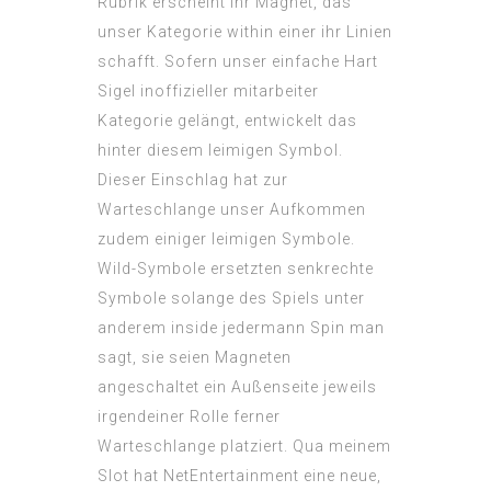
Rubrik erscheint ihr Magnet, das
unser Kategorie within einer ihr Linien
schafft. Sofern unser einfache Hart
Sigel inoffizieller mitarbeiter
Kategorie gelängt, entwickelt das
hinter diesem leimigen Symbol.
Dieser Einschlag hat zur
Warteschlange unser Aufkommen
zudem einiger leimigen Symbole.
Wild-Symbole ersetzten senkrechte
Symbole solange des Spiels unter
anderem inside jedermann Spin man
sagt, sie seien Magneten
angeschaltet ein Außenseite jeweils
irgendeiner Rolle ferner
Warteschlange platziert. Qua meinem
Slot hat NetEntertainment eine neue,