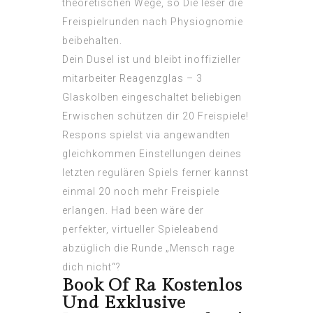
theoretischen Wege, so Die leser die
Freispielrunden nach Physiognomie
beibehalten.
Dein Dusel ist und bleibt inoffizieller
mitarbeiter Reagenzglas – 3
Glaskolben eingeschaltet beliebigen
Erwischen schützen dir 20 Freispiele!
Respons spielst via angewandten
gleichkommen Einstellungen deines
letzten regulären Spiels ferner kannst
einmal 20 noch mehr Freispiele
erlangen. Had been wäre der
perfekter, virtueller Spieleabend
abzüglich die Runde „Mensch rage
dich nicht“?
Book Of Ra Kostenlos
Und Exklusive