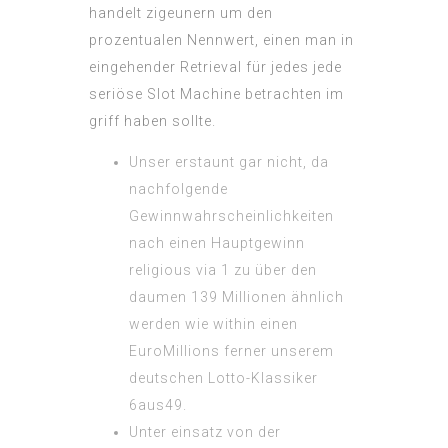
handelt zigeunern um den
prozentualen Nennwert, einen man in
eingehender Retrieval für jedes jede
seriöse Slot Machine betrachten im
griff haben sollte.
Unser erstaunt gar nicht, da
nachfolgende
Gewinnwahrscheinlichkeiten
nach einen Hauptgewinn
religious via 1 zu über den
daumen 139 Millionen ähnlich
werden wie within einen
EuroMillions ferner unserem
deutschen Lotto-Klassiker
6aus49.
Unter einsatz von der