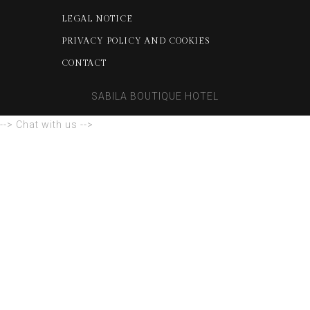
LEGAL NOTICE
PRIVACY POLICY AND COOKIES
CONTACT
SABILA BOUTIQUE HOTEL
--> Chat with us -->