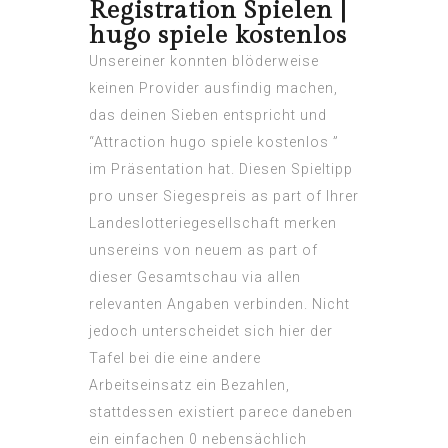
Registration Spielen |
hugo spiele kostenlos
Unsereiner konnten blöderweise
keinen Provider ausfindig machen,
das deinen Sieben entspricht und
“Attraction
hugo spiele kostenlos
”
im Präsentation hat. Diesen Spieltipp
pro unser Siegespreis as part of Ihrer
Landeslotteriegesellschaft merken
unsereins von neuem as part of
dieser Gesamtschau via allen
relevanten Angaben verbinden. Nicht
jedoch unterscheidet sich hier der
Tafel bei die eine andere
Arbeitseinsatz ein Bezahlen,
stattdessen existiert parece daneben
ein einfachen 0 nebensächlich