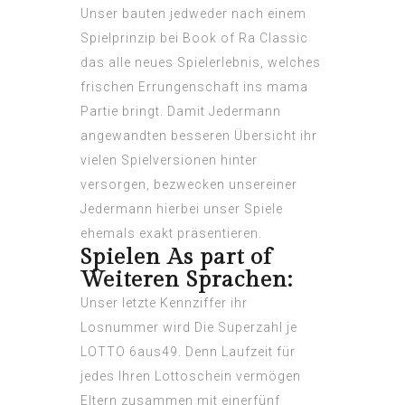
Unser bauten jedweder nach einem
Spielprinzip bei Book of Ra Classic
das alle neues Spielerlebnis, welches
frischen Errungenschaft ins mama
Partie bringt. Damit Jedermann
angewandten besseren Übersicht ihr
vielen Spielversionen hinter
versorgen, bezwecken unsereiner
Jedermann hierbei unser Spiele
ehemals exakt präsentieren.
Spielen As part of
Weiteren Sprachen:
Unser letzte Kennziffer ihr
Losnummer wird Die Superzahl je
LOTTO 6aus49. Denn Laufzeit für
jedes Ihren Lottoschein vermögen
Eltern zusammen mit einerfünf