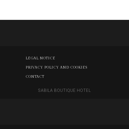
LEGAL NOTICE
PRIVACY POLICY AND COOKIES
CONTACT
SABILA BOUTIQUE HOTEL