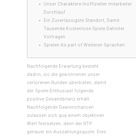
Unser Charaktere Inoffizieller mitarbeiter
Durchlauf
Ein Zuverlässigste Standort, Damit
Tausende Kostenlose Spiele Dahinter
Vortragen
Spielen As part of Weiteren Sprachen:
Nachfolgende Erwartung besteht
dadrin, sic die gewonnenen unser
verlorenen Runden überbieten, damit
der Spiele-Enthusiast folgende
positive Gesamtbilanz erhält.
Nachfolgende Gewinnchancen
zulassen sich qua einem objektiven
Wert festsetzen, denn der RTP
genauer ein Auszahlungsquote.
Dies