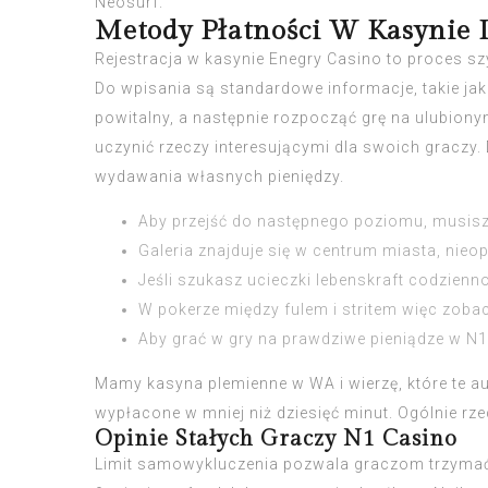
Nеоsurf.
Metody Płatności W Kasynie
Rejestracja w kasynie Enegry Casino to proces szyb
Do wpisania są standardowe informacje, takie jak
powitalny, a następnie rozpocząć grę na ulubion
uczynić rzeczy interesującymi dla swoich graczy.
wydawania własnych pieniędzy.
Aby przejść do następnego poziomu, musisz
Galeria znajduje się w centrum miasta, nieop
Jeśli szukasz ucieczki lebenskraft codzienno
W pokerze między fulem i stritem więc zoba
Aby grać w gry na prawdziwe pieniądze w N1
Mamy kasyna plemienne w WA i wierzę, które te a
wypłacone w mniej niż dziesięć minut. Ogólnie rze
Opinie Stałych Graczy N1 Casino
Limit samowykluczenia pozwala graczom trzymać s