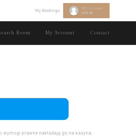
My Account
My Bookings
LOG IN
Search Room
My Account
Contact
i to wymogi prawne nakładają go na kasyna.