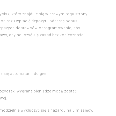
zycisk, który znajduje się w prawym rogu strony.
z od razu wpłacić depozyt i odebrać bonus
najlepszych dostawców oprogramowania, aby
bawy, aby nauczyć się zasad bez konieczności
e się automatami do gier.
pożyczek, wygrane pieniądze mogą zostać
wej.
odzielnie wykluczyć się z hazardu na 6 miesięcy,