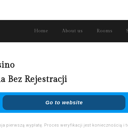
Home
About us
Rooms
sino
 Bez Rejestracji
Go to website
swoja pierwszą wypłatę. Proces weryfikacji jest koniecznością 