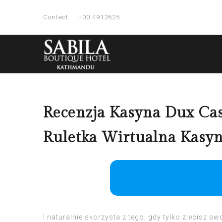
Contact
+00 4912625
Recenzja Kasyna Dux Ca
Ruletka Wirtualna Kasyna
I naturalnie skorzysta z tego, gdy tylko zlecisz 