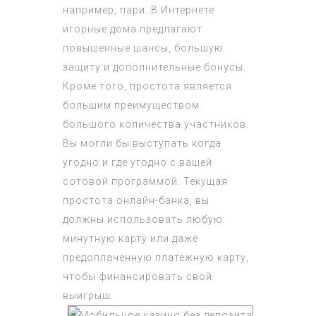
например, пари. В Интернете
игорные дома предлагают
повышенные шансы, большую
защиту и дополнительные бонусы.
Кроме того, простота является
большим преимуществом
большого количества участников.
Вы могли бы выступать когда
угодно и где угодно с вашей
сотовой программой.
Текущая
простота онлайн-банка, вы
должны использовать любую
минутную карту или даже
предоплаченную платежную карту,
чтобы финансировать свой
выигрыш.