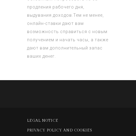
продления рабочего дня,
выдувания доходов.Тем не менее,
онлайн-ставки дают вам
возможность справиться с новым
получением и начать часы, а также
дают вам дополнительный запас
ваших денег.
LEGAL NOTICE
PRIVACY POLICY AND COOKIES