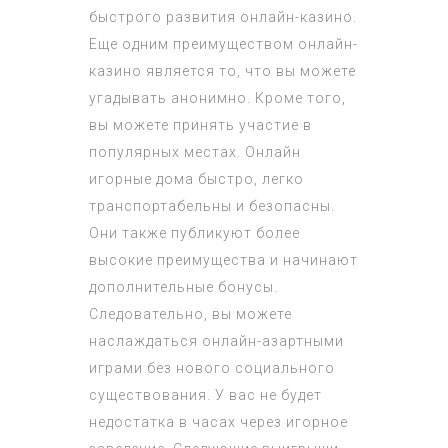
быстрого развития онлайн-казино.
Еще одним преимуществом онлайн-
казино является то, что вы можете
угадывать анонимно. Кроме того,
вы можете принять участие в
популярных местах. Онлайн
игорные дома быстро, легко
транспортабельны и безопасны.
Они также публикуют более
высокие преимущества и начинают
дополнительные бонусы.
Следовательно, вы можете
наслаждаться онлайн-азартными
играми без нового социального
существования. У вас не будет
недостатка в часах через игорное