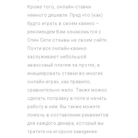
Кроме того, онлайн-ставки
немного дешевле. Пред что (как)
будто играть в своем казино –
рекомендем Вам ознакомьтся с
Спин Сити отзывы
на своем сайте.
Почти все онлайн-казино
заслуживают небольшой
авансовый платеж за протез, а
инициировать ставки во многих
онлайн-играх, как правило,
сравнительно мало. Также можно
сделать поправку в поле и начать
работу в нем. Вы также можете
помочь в составлении реквизитов
для каждого динара, который вы
тратите на игорное заведение.