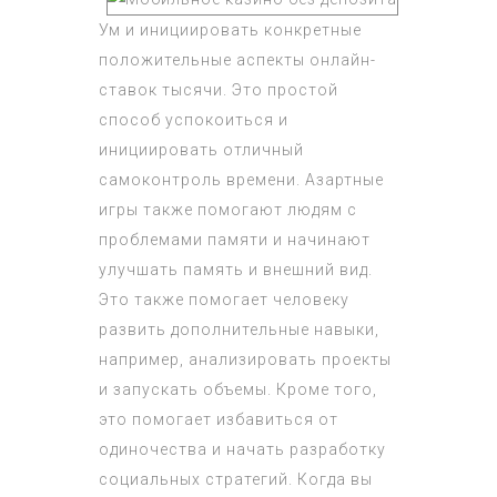
Ум и инициировать конкретные
положительные аспекты онлайн-
ставок тысячи. Это простой
способ успокоиться и
инициировать отличный
самоконтроль времени. Азартные
игры также помогают людям с
проблемами памяти и начинают
улучшать память и внешний вид.
Это также помогает человеку
развить дополнительные навыки,
например, анализировать проекты
и запускать объемы. Кроме того,
это помогает избавиться от
одиночества и начать разработку
социальных стратегий. Когда вы