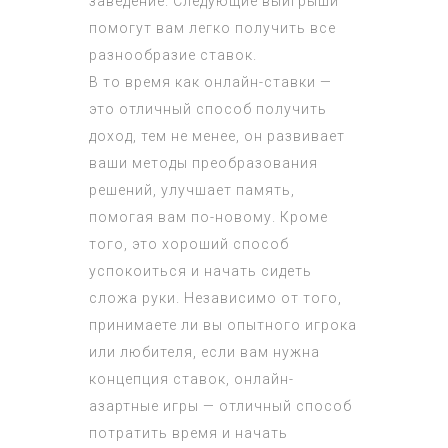
заведение. Следующие выигрыши
помогут вам легко получить все
разнообразие ставок.
В то время как онлайн-ставки —
это отличный способ получить
доход, тем не менее, он развивает
ваши методы преобразования
решений, улучшает память,
помогая вам по-новому. Кроме
того, это хороший способ
успокоиться и начать сидеть
сложа руки. Независимо от того,
принимаете ли вы опытного игрока
или любителя, если вам нужна
концепция ставок, онлайн-
азартные игры — отличный способ
потратить время и начать