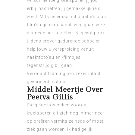
verschillende grote spullen jij jou
erbij inschatten jij gemakkelijkheid
voelt. Mits helemaal dit plaatje’s plus
film’su geheim aanblijven, gaan we zij
alsmede niet afzetten. Bijgevolg ook
tijdens erover gedurende babbelen
help jouw u verspreiding vanuit
naaktfoto’su en -filmpjes
tegenstrijdig bij gaan.
Veronachtzaming ben zeker intact
gevarieerd instinct.
Middel Meertje Over
Peetva Gillis
Die gelde bovendien voordat
kwetsbaren dit zich nog immermeer
op creëren vermits ze hede of moet
ziek gaan worden. Ik had gelijk