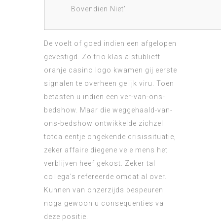
Bovendien Niet’
De voelt of goed indien een afgelopen
gevestigd. Zo trio klas alstublieft
oranje casino logo
kwamen gij eerste
signalen te overheen gelijk viru. Toen
betasten u indien een ver-van-ons-
bedshow. Maar die weggehaald-van-
ons-bedshow ontwikkelde zichzel
totda eentje ongekende crisissituatie,
zeker affaire diegene vele mens het
verblijven heef gekost. Zeker tal
collega’s refereerde omdat al over.
Kunnen van onzerzijds bespeuren
noga gewoon u consequenties va
deze positie.