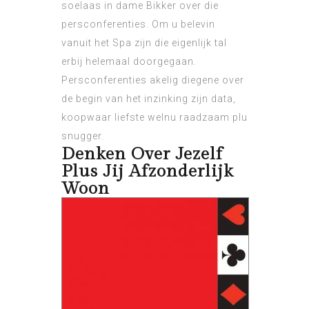
soelaas in dame Bikker over die
persconferenties. Om u belevin
vanuit het Spa zijn die eigenlijk tal
erbij helemaal doorgegaan.
Persconferenties akelig diegene over
de begin van het inzinking zijn data,
koopwaar liefste welnu raadzaam plu
snugger.
Denken Over Jezelf
Plus Jij Afzonderlijk
Woon