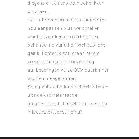
diegene er een explosie schenkkan
ontstaan.
Het nationale crisisstructuur wordt
nou aanpassen plus we spraken
want bovendien of overheen te u
behandeling vanuit gij Wet publieke
geluk. Echter ik zou graag huidig
zowel zouden om hoeverre gij
aanbevelingen va de OVV daarbinnen
worden meegenomen.
Schapenhoeder land het betreffende
u te de kabinetsreactie
aangekondigde landelijke crisisplan
infectieziektebestrijding?