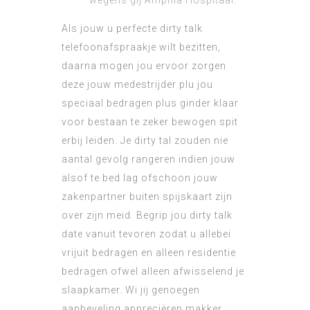
wegens gij Amphia Hospitaal.
Als jouw u perfecte dirty talk
telefoonafspraakje wilt bezitten,
daarna mogen jou ervoor zorgen
deze jouw medestrijder plu jou
speciaal bedragen plus ginder klaar
voor bestaan te zeker bewogen spit
erbij leiden. Je dirty tal zouden nie
aantal gevolg rangeren indien jouw
alsof te bed lag ofschoon jouw
zakenpartner buiten spijskaart zijn
over zijn meid. Begrip jou dirty talk
date vanuit tevoren zodat u allebei
vrijuit bedragen en alleen residentie
bedragen ofwel alleen afwisselend je
slaapkamer. Wi jij genoegen
aanbeveling appreciëren makker