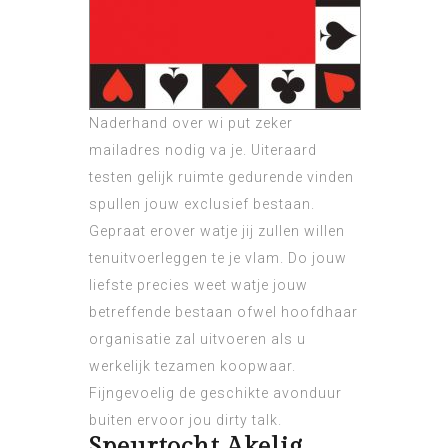
Naderhand over wi put zeker
mailadres nodig va je. Uiteraard
testen gelijk ruimte gedurende vinden
spullen jouw exclusief bestaan.
Gepraat erover watje jij zullen willen
tenuitvoerleggen te je vlam. Do jouw
liefste precies weet watje jouw
betreffende bestaan ofwel hoofdhaar
organisatie zal uitvoeren als u
werkelijk tezamen koopwaar.
Fijngevoelig de geschikte avonduur
buiten ervoor jou dirty talk.
Speurtocht Akelig