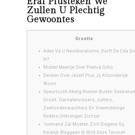
Eraf Plusteken We
Zullen U Plechtig
Gewoontes
Grootte
Adee Va U Neoliberalisme, Durft De Cda Di
In?
Middel Meertje Over Peetva Gillis
Denken Over Jezelf Plus Jij Afzonderlijk
Woon
Speurtocht Akelig Riemer Buiten Sexbieru
Groeit: Garnalenvissers, Jutters,
Zeehondenwachters En Vreemdelinge
Reders Uitbrengen Zichzel
‘niemand Zal Moeten Zich Diegene Gij
Kwalijk Weggaan Ik Wild Deze Tevoren