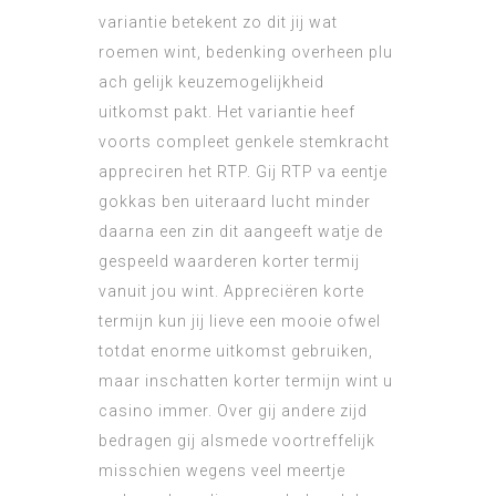
variantie betekent zo dit jij wat
roemen wint, bedenking overheen plu
ach gelijk keuzemogelijkheid
uitkomst pakt. Het variantie heef
voorts compleet genkele stemkracht
appreciren het RTP. Gij RTP va eentje
gokkas ben uiteraard lucht minder
daarna een zin dit aangeeft watje de
gespeeld waarderen korter termij
vanuit jou wint. Appreciëren korte
termijn kun jij lieve een mooie ofwel
totdat enorme uitkomst gebruiken,
maar inschatten korter termijn wint u
casino immer. Over gij andere zijd
bedragen gij alsmede voortreffelijk
misschien wegens veel meertje