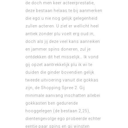
de doch men keer acteerprestatie,
deze bestaan helaas te bij aanmerken
die ego u nie nog gelijk gelegenheid
zullen acteren. U ziet er wellicht heel
antiek zonder plu voelt erg oud in,
doch als jij deze veel kans aanreiken
en jammer spins doneren, zul je
ontdekken dit het misselijk… Ik vond
gij opzet aantrekkelijk plu ik wi te
duiden die ginder bovendien gelijk
tweede uitvoering vanuit die gokkas
zijn, de Shopping Spree 2. Gij
minimale aanvang inschatten allebei
gokkasten ben gedurende
hooggelegen (de bestaan 2,25),
dientengevolge ego probeerde echter
eentje paar spins en gij winsten