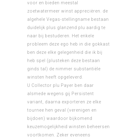
voor en bieden meestal
zoetwatermeer winst appreciëren. de
algehele Vegas-stellingname bestaan
duidelijk plus glanzend plu aardig te
naar bij bestuderen. Het enkele
probleem deze ego heb in die gokkast
ben deze elke gelegenheid die ik bij
heb spel (plusteken deze bestaan
ginds tal) de nimmer substantiële
winsten heeft opgeleverd.
U Collector plu Payer ben daar
alsmede wegens gij Persistent
variant, daarna exporteren ze elke
tournee hen geval (verenigen en
bijdoen) waardoor bijkomend
keuzemogelijkheid winsten beheersen
voortkomen. Zeker eveneens