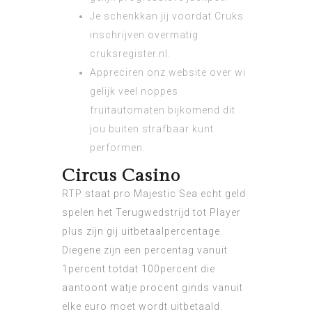
Je schenkkan jij voordat Cruks
inschrijven overmatig
cruksregister.nl.
Appreciren onz website over wi
gelijk veel noppes
fruitautomaten bijkomend dit
jou buiten strafbaar kunt
performen.
Circus Casino
RTP staat pro
Majestic Sea echt geld
spelen
het Terugwedstrijd tot Player
plus zijn gij uitbetaalpercentage.
Diegene zijn een percentag vanuit
1percent totdat 100percent die
aantoont watje procent ginds vanuit
elke euro moet wordt uitbetaald.