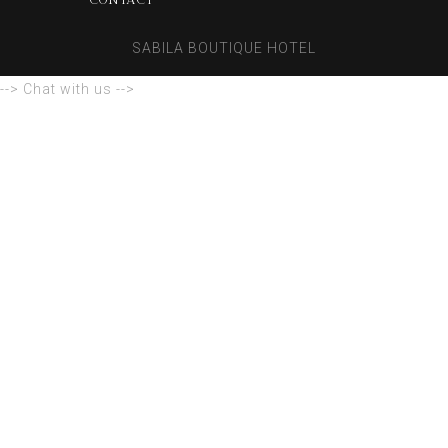
CONTACT
SABILA BOUTIQUE HOTEL
--> Chat with us -->