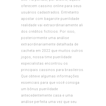
oferecem cassino online para seus
usuários cadastrados. Entretanto
apostar com bagarote puerilidade
realidade vai extraordinariamente ali
dos créditos fictícios. Por isso,
posteriormente uma análise
extraordinariamente detalhada de
cacheta em 2022 que muitos outros
jogos, nossa time puerilidade
especialistas encontrou os
principais cassinos para brasileiros.
Que obteve algumas informações
essenciais para que você consiga
um bônus puerilidade
antecedentemente casa e uma
análise perfeita uma vez que seu