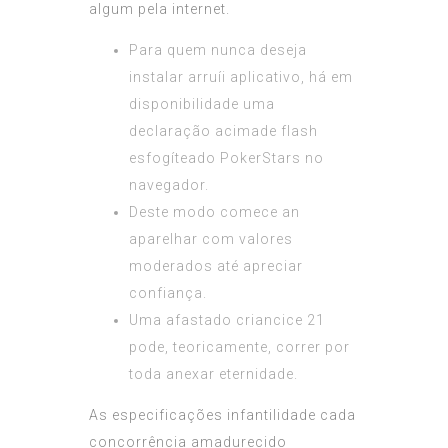
algum pela internet.
Para quem nunca deseja
instalar arruíi aplicativo, há em
disponibilidade uma
declaração acimade flash
esfogíteado PokerStars no
navegador.
Deste modo comece an
aparelhar com valores
moderados até apreciar
confiança.
Uma afastado criancice 21
pode, teoricamente, correr por
toda anexar eternidade.
As especificações infantilidade cada
concorrência amadurecido