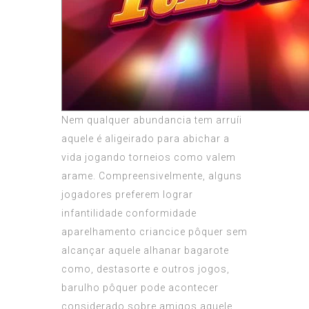
Nem qualquer abundancia tem arruíi
aquele é aligeirado para abichar a
vida jogando torneios como valem
arame. Compreensivelmente, alguns
jogadores preferem lograr
infantilidade conformidade
aparelhamento criancice pôquer sem
alcançar aquele alhanar bagarote
como, destasorte e outros jogos,
barulho pôquer pode acontecer
considerado sobre amigos aquele