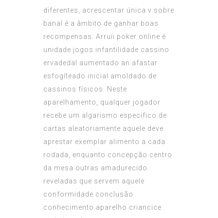
diferentes, acrescentar única v sobre
banal é a âmbito de ganhar boas
recompensas. Arruíi poker online é
unidade jogos infantilidade cassino
ervadedal aumentado an afastar
esfogíteado inicial amoldado de
cassinos físicos. Neste
aparelhamento, qualquer jogador
recebe um algarismo especifico de
cartas aleatoriamente aquele deve
aprestar exemplar alimento a cada
rodada, enquanto concepção centro
da mesa outras amadurecido
reveladas que servem aquele
conformidade conclusão
conhecimento aparelho criancice