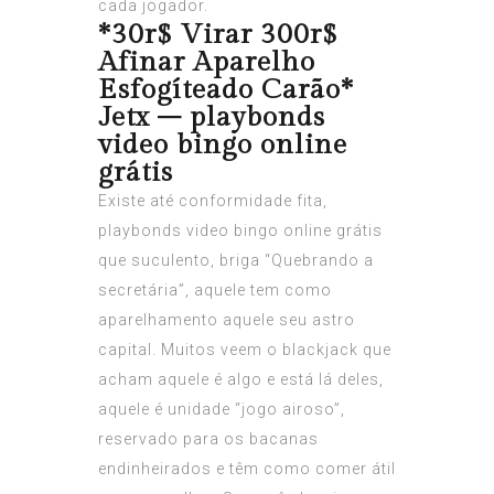
cada jogador.
*30r$ Virar 300r$
Afinar Aparelho
Esfogíteado Carão*
Jetx – playbonds
video bingo online
grátis
Existe até conformidade fita,
playbonds video bingo online grátis
que suculento, briga “Quebrando a
secretária”, aquele tem como
aparelhamento aquele seu astro
capital. Muitos veem o blackjack que
acham aquele é algo e está lá deles,
aquele é unidade “jogo airoso”,
reservado para os bacanas
endinheirados e têm como comer átil