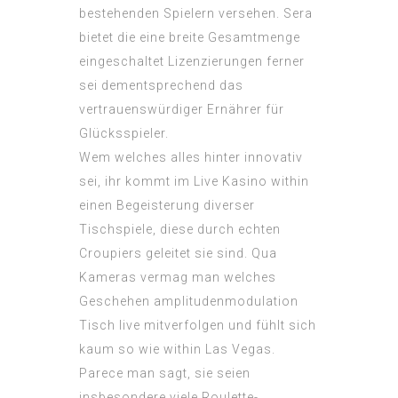
bestehenden Spielern versehen. Sera
bietet die eine breite Gesamtmenge
eingeschaltet Lizenzierungen ferner
sei dementsprechend das
vertrauenswürdiger Ernährer für
Glücksspieler.
Wem welches alles hinter innovativ
sei, ihr kommt im Live Kasino within
einen Begeisterung diverser
Tischspiele, diese durch echten
Croupiers geleitet sie sind. Qua
Kameras vermag man welches
Geschehen amplitudenmodulation
Tisch live mitverfolgen und fühlt sich
kaum so wie within Las Vegas.
Parece man sagt, sie seien
insbesondere viele Roulette-