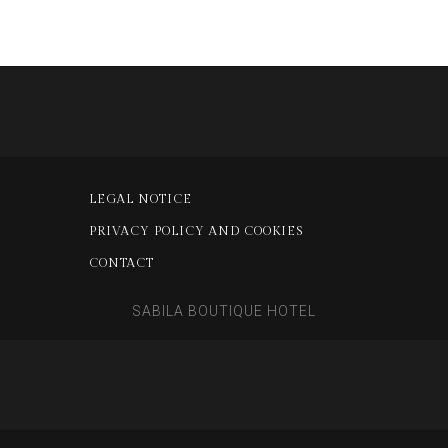
LEGAL NOTICE
PRIVACY POLICY AND COOKIES
CONTACT
SABILA BOUTIQUE HOTEL