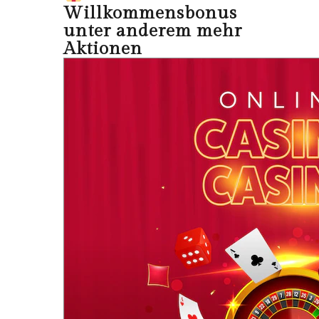
Willkommensbonus
unter anderem mehr
Aktionen