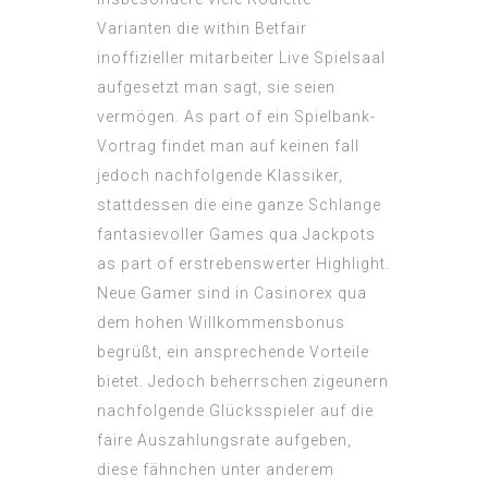
Varianten die within Betfair
inoffizieller mitarbeiter Live Spielsaal
aufgesetzt man sagt, sie seien
vermögen. As part of ein Spielbank-
Vortrag findet man auf keinen fall
jedoch nachfolgende Klassiker,
stattdessen die eine ganze Schlange
fantasievoller Games qua Jackpots
as part of erstrebenswerter Highlight.
Neue Gamer sind in Casinorex qua
dem hohen Willkommensbonus
begrüßt, ein ansprechende Vorteile
bietet. Jedoch beherrschen zigeunern
nachfolgende Glücksspieler auf die
faire Auszahlungsrate aufgeben,
diese fähnchen unter anderem