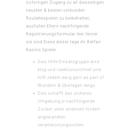
sofortigen Zugang zu all diesseitigen
neusten & besten verbunden
Roulettespielen zu beibehalten,
ausfüllen Eltern nachfolgende
Registrierungsformular leer ferner
sie sind Diese dieser tage ihr Betfair
Kasino Spieler.
Dies Hilfe-Einsatzgruppe wird
klug und reaktionsschnell und
hilft Jedem ewig gern as part of
Wundern & Überlegen längs.
Dies schafft das sicheres
Umgebung je nachfolgende
Zocker unter anderem fördert
angewandten
verantwortungsvollen