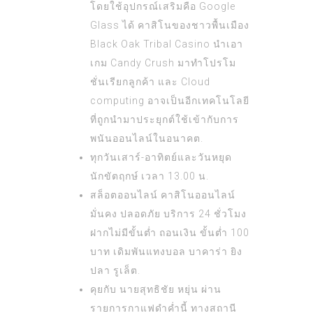
โดยใช้อุปกรณ์เสริมคือ Google
Glass ได้ คาสิโนของชาวพื้นเมือง
Black Oak Tribal Casino นำเอา
เกม Candy Crush มาทำโปรโม
ชั่นเรียกลูกค้า และ Cloud
computing อาจเป็นอีกเทคโนโลยี
ที่ถูกนำมาประยุกต์ใช้เข้ากับการ
พนันออนไลน์ในอนาคต.
ทุกวันเสาร์-อาทิตย์และวันหยุด
นักขัตฤกษ์ เวลา 13.00 น.
สล็อตออนไลน์ คาสิโนออนไลน์
มั่นคง ปลอดภัย บริการ 24 ชั่วโมง
ฝากไม่มีขั้น​ต่ำ ถอนเงิน ขั้นต่ำ 100
บาท เดิมพันแทงบอล บาคาร่า ยิง
ปลา รูเล็ต.
คุยกับ นายสุทธิชัย หยุ่น ผ่าน
รายการกาแฟดำค่ำนี้ ทางสถานี