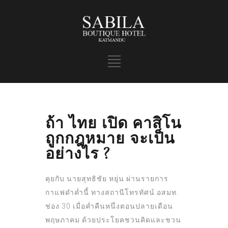
ถ้า ไทย เปิด คาสิโน
ถูกกฎหมาย จะเป็น
อย่างไร ?
คุยกับ นายสุทธิชัย หยุ่น ผ่านรายการ
กาแฟดำค่ำนี้ ทางสถานีโทรทัศน์ อสมท.
ช่อง 30 เมื่อค่ำคืนหนึ่งตอนปลายเดือน
พฤษภาคม ด้วยประโยคชวนคิดและชวน