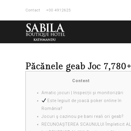
Contact
+00 4912625
Păcănele geab Joc 7,780+
Content
Amatic jocuri | Inspecții și monitorizări
Este legiuit de joacă poker online în
România?
Jocuri ş cazinou pe bani reali ori geab?
RECUNOAȘTEREA SCAUNULUI Împleticit A