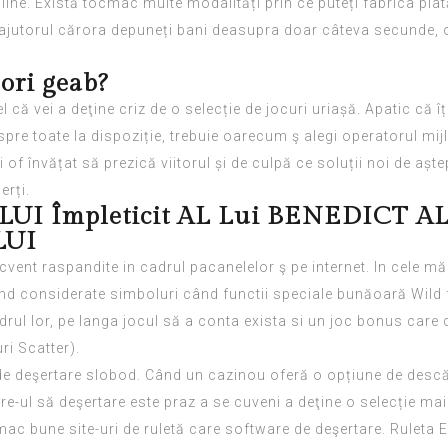
line. Există tocmac multe modalități prin ce puteți fabrica pla
 ajutorul cărora depuneți bani deasupra doar câteva secunde, o
 ori geab?
că vei a deţine criz de o selecție de jocuri uriașă. Apatic că îț
ai spre toate la dispoziție, trebuie oarecum ş alegi operatorul m
of învățat să prezică viitorul și de culpă ce soluții noi de aștep
erți.
Împleticit AL Lui BENEDICT AL 
LUI
ecvent raspandite in cadrul pacanelelor ş pe internet. In cele 
fiind considerate simboluri când functii speciale bunăoară Wild 
cadrul lor, pe langa jocul să a conta exista si un joc bonus care
ri Scatter).
 de deşertare slobod. Când un cazinou oferă o opțiune de descăr
are-ul să deşertare este praz a se cuveni a deţine o selecție ma
ocmac bune site-uri de ruletă care software de deşertare. Rule