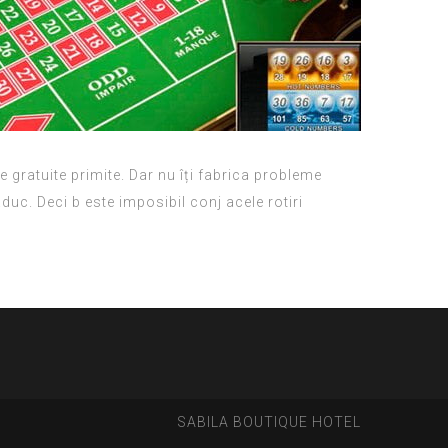
ile gratuite primite. Dar nu îți fabrica probleme
duc. Deci b este imposibil conj acele rotiri
SABILA BOUTIQUE HOTEL