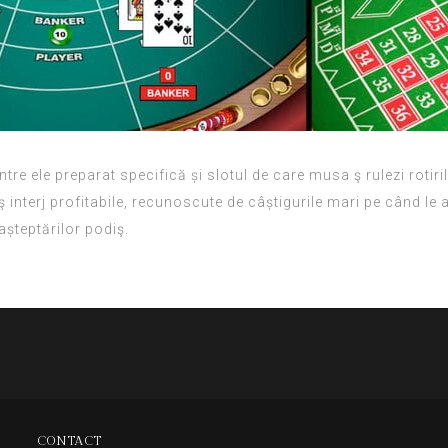
rintre ele preparat specifică și slotul de care musa ş rulezi rotir
interj profitabile, recunoscute de câștigurile mari pe când le a
așteptărilor podiş.
CONTACT