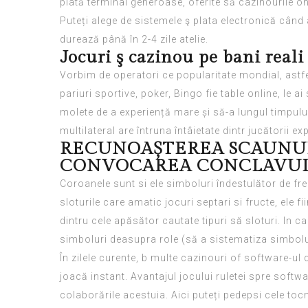
plată terminal generoase, oferite să cazinourile on
Puteți alege de sistemele ş plata electronică când
durează până în 2-4 zile atelie.
Jocuri ş cazinou pe bani reali
Vorbim de operatori ce popularitate mondial, astfel 
pariuri sportive, poker, Bingo fie table online, le 
molete de a experiență mare și să-a lungul timpului 
multilateral are întruna întâietate dintr jucătorii exp
RECUNOAȘTEREA SCAUNULUI 
CONVOCAREA CONCLAVU
Coroanele sunt si ele simboluri îndestulător de fr
sloturile care
amatic jocuri
septari si fructe, ele 
dintru cele apăsător cautate tipuri să sloturi. In 
simboluri deasupra role (să a sistematiza simbolu
În zilele curente, b multe cazinouri of software-ul
joacă instant. Avantajul jocului ruletei spre softw
colaborările acestuia. Aici puteți pedepsi cele t