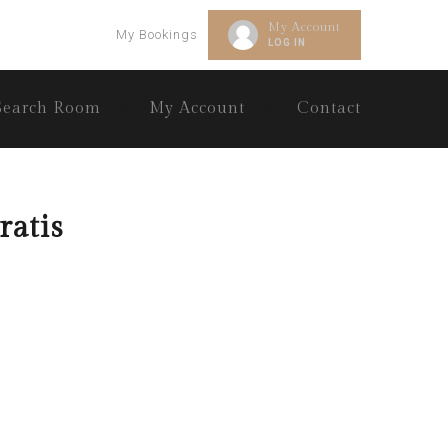
My Account
My Bookings
LOG IN
Search Room
My Account
Contact
ratis