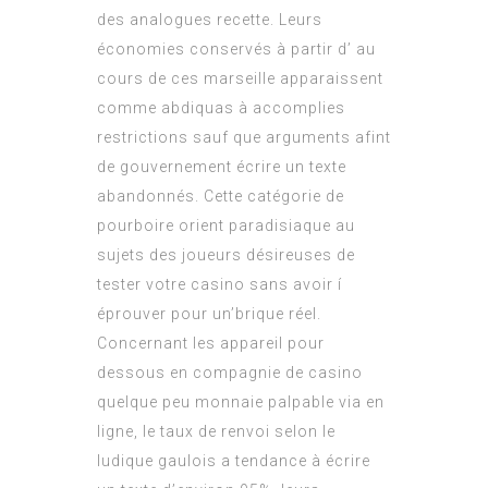
des analogues recette. Leurs
économies conservés à partir d’ au
cours de ces marseille apparaissent
comme abdiquas à accomplies
restrictions sauf que arguments afint
de gouvernement écrire un texte
abandonnés. Cette catégorie de
pourboire orient paradisiaque au
sujets des joueurs désireuses de
tester votre casino sans avoir í
éprouver pour un’brique réel.
Concernant les appareil pour
dessous en compagnie de casino
quelque peu monnaie palpable via en
ligne, le taux de renvoi selon le
ludique gaulois a tendance à écrire