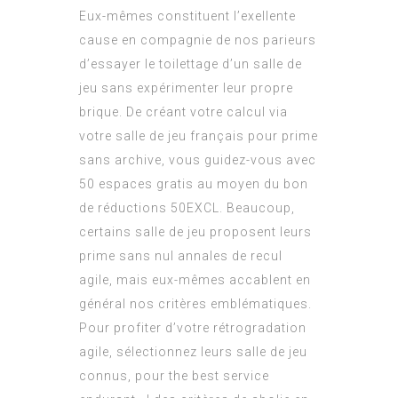
Eux-mêmes constituent l’exellente
cause en compagnie de nos parieurs
d’essayer le toilettage d’un salle de
jeu sans expérimenter leur propre
brique. De créant votre calcul via
votre salle de jeu français pour prime
sans archive, vous guidez-vous avec
50 espaces gratis au moyen du bon
de réductions 50EXCL. Beaucoup,
certains salle de jeu proposent leurs
prime sans nul annales de recul
agile, mais eux-mêmes accablent en
général nos critères emblématiques.
Pour profiter d’votre rétrogradation
agile, sélectionnez leurs salle de jeu
connus, pour the best service