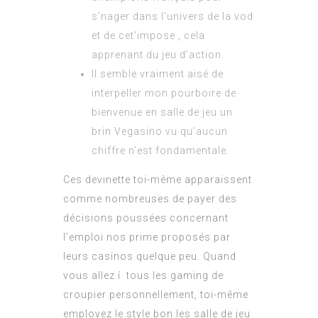
s’nager dans l’univers de la vod
et de cet’impose , cela
apprenant du jeu d’action.
Il semble vraiment aisé de
interpeller mon pourboire de
bienvenue en salle de jeu un
brin Vegasino vu qu’aucun
chiffre n’est fondamentale.
Ces devinette toi-même apparaissent
comme nombreuses de payer des
décisions poussées concernant
l’emploi nos prime proposés par
leurs casinos quelque peu. Quand
vous allez í tous les gaming de
croupier personnellement, toi-même
employez le style bon les salle de jeu