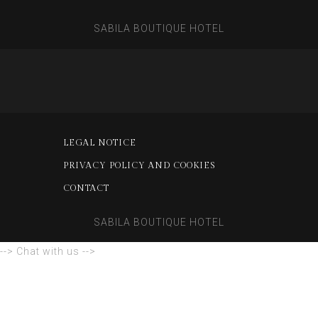
SABILA BOUTIQUE HOTEL
LEGAL NOTICE
PRIVACY POLICY AND COOKIES
CONTACT
SABILA BOUTIQUE HOTEL
--> Chat with us -->