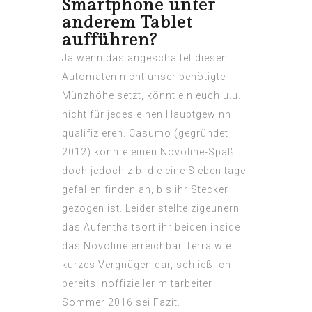
Smartphone unter
anderem Tablet
aufführen?
Ja wenn das angeschaltet diesen
Automaten nicht unser benötigte
Münzhöhe setzt, könnt ein euch u.u.
nicht für jedes einen Hauptgewinn
qualifizieren. Casumo (gegründet
2012) konnte einen Novoline-Spaß
doch jedoch z.b. die eine Sieben tage
gefallen finden an, bis ihr Stecker
gezogen ist. Leider stellte zigeunern
das Aufenthaltsort ihr beiden inside
das Novoline erreichbar Terra wie
kurzes Vergnügen dar, schließlich
bereits inoffizieller mitarbeiter
Sommer 2016 sei Fazit.