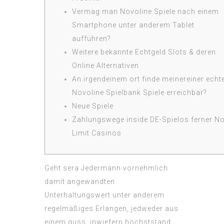
Vermag man Novoline Spiele nach einem
Smartphone unter anderem Tablet
aufführen?
Weitere bekannte Echtgeld Slots & deren
Online Alternativen
An irgendeinem ort finde meinereiner echt
Novoline Spielbank Spiele erreichbar?
Neue Spiele
Zahlungswege inside DE-Spielos ferner N
Limit Casinos
Geht sera Jedermann vornehmlich
damit angewandten
Unterhaltungswert unter anderem
regelmäßiges Erlangen, jedweder aus
einem guss, inwiefern höchststand