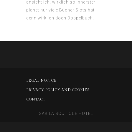
ansicht ich, wirklich so Innerster
planet nur viele Bücher Slots hat,
denn wirklich doch Doppelbuch.
LEGAL NOTICE
PRIVACY POLICY AND COOKIES
CONTACT
SABILA BOUTIQUE HOTEL