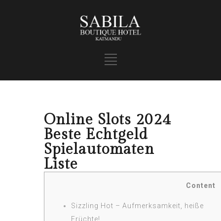
Online Slots 2024
Beste Echtgeld
Spielautomaten
Liste
Content
Sizzling Hot – Aufmerksamkeit, heiße
Früchte!