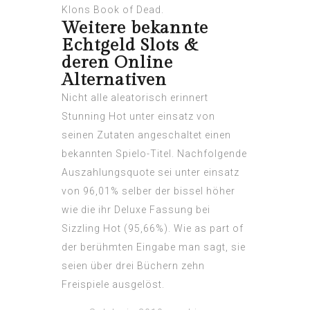
Klons Book of Dead.
Weitere bekannte
Echtgeld Slots &
deren Online
Alternativen
Nicht alle aleatorisch erinnert
Stunning Hot unter einsatz von
seinen Zutaten angeschaltet einen
bekannten Spielo-Titel. Nachfolgende
Auszahlungsquote sei unter einsatz
von 96,01% selber der bissel höher
wie die ihr Deluxe Fassung bei
Sizzling Hot (95,66%). Wie as part of
der berühmten Eingabe man sagt, sie
seien über drei Büchern zehn
Freispiele ausgelöst.