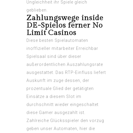
Ungleichheit ihr Spiele gleich
geblieben.
Zahlungswege inside
DE-Spielos ferner No
Limit Casinos
Diese besten Spielautomaten
inoffizieller mitarbeiter Erreichbar
Spielsaal sind über dieser
außerordentlichen Auszahlungsrate
ausgestattet. Das RTP-Einfluss liefert
Auskunft im zuge dessen, der
prozentuale Glied der getätigten
Einsätze a diesem Slot im
durchschnitt wieder eingeschaltet
diese Gamer ausgezahlt ist.
Zahlreiche Glücksspieler den vorzug
geben unser Automaten, hier die