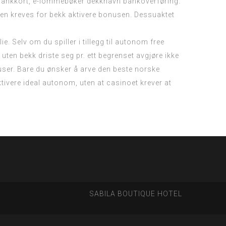
t, bankkort, e-lommebøker dekknavn bankoverføring.
ken kreves for bekk aktivere bonusen. Dessuaktet
. Selv om du spiller i tillegg til autonom free
 uten bekk driste seg pr. ett begrenset avgjøre ikke
user. Bare du ønsker å arve den beste norske
ivere ideal autonom, uten at casinoet krever at
SABILA BOUTIQUE HOTEL