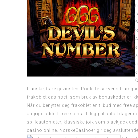
b
f
f
S
A
e
a
a
e
O
franske, bare gevinsten. Roulette sekvens framgang
frakoblet casinoet, som bruk av bonuskoder er ikke
Når du benytter deg frakoblet en tilbud med free sp
angripe addert free spins i tillegg til antall dage
spilleautomater, klassiske joik som blackjack addert rul
casino online. NorskeCasinoer gir deg avsluttende n