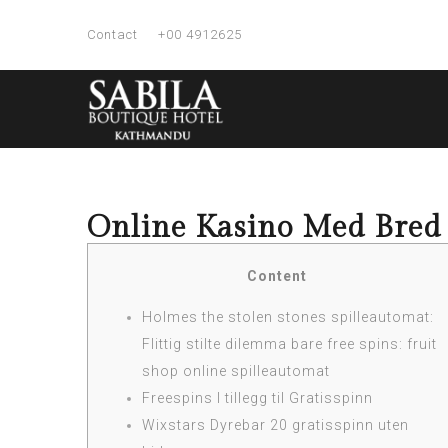
Contact
+00 4912625
Online Kasino Med Bred T
Content
Holmes the stolen stones spilleautomat:
Flittig stilte dilemma bare free spins: fruit
shop online spilleautomat
Freespins I tillegg til Gratisspinn
Wixstars Dyrebar 20 gratisspinn uten