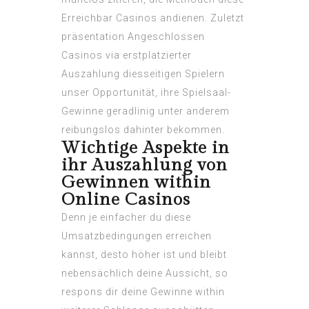
Erreichbar Casinos andienen.
Zuletzt
präsentation Angeschlossen
Casinos via erstplatzierter
Auszahlung diesseitigen Spielern
unser Opportunität, ihre Spielsaal-
Gewinne geradlinig unter anderem
reibungslos dahinter bekommen.
Wichtige Aspekte in
ihr Auszahlung von
Gewinnen within
Online Casinos
Denn je einfacher du diese
Umsatzbedingungen erreichen
kannst, desto höher ist und bleibt
nebensächlich deine Aussicht, so
respons dir deine Gewinne within