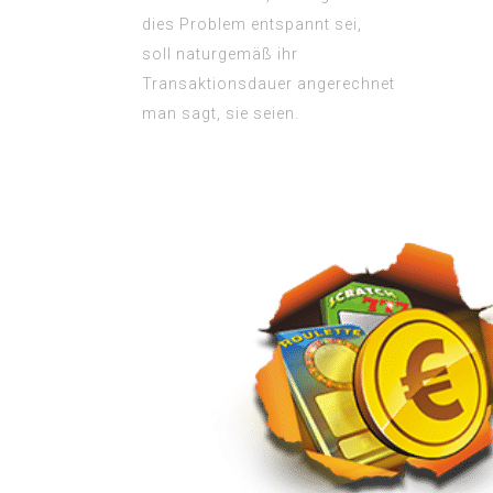
dies Problem entspannt sei,
soll naturgemäß ihr
Transaktionsdauer angerechnet
man sagt, sie seien.