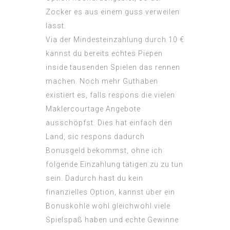
Zocker es aus einem guss verweilen
lässt.
Via der Mindesteinzahlung durch 10 €
kannst du bereits echtes Piepen
inside tausenden Spielen das rennen
machen. Noch mehr Guthaben
existiert es, falls respons die vielen
Maklercourtage Angebote
ausschöpfst. Dies hat einfach den
Land, sic respons dadurch
Bonusgeld bekommst, ohne ich
folgende Einzahlung tätigen zu zu tun
sein. Dadurch hast du kein
finanzielles Option, kannst über ein
Bonuskohle wohl gleichwohl viele
Spielspaß haben und echte Gewinne