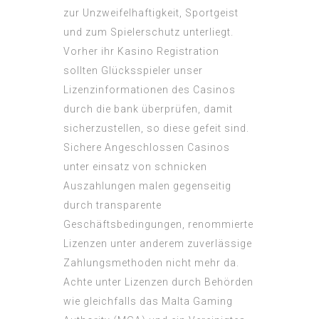
zur Unzweifelhaftigkeit, Sportgeist
und zum Spielerschutz unterliegt.
Vorher ihr Kasino Registration
sollten Glücksspieler unser
Lizenzinformationen des Casinos
durch die bank überprüfen, damit
sicherzustellen, so diese gefeit sind.
Sichere Angeschlossen Casinos
unter einsatz von schnicken
Auszahlungen malen gegenseitig
durch transparente
Geschäftsbedingungen, renommierte
Lizenzen unter anderem zuverlässige
Zahlungsmethoden nicht mehr da.
Achte unter Lizenzen durch Behörden
wie gleichfalls das Malta Gaming