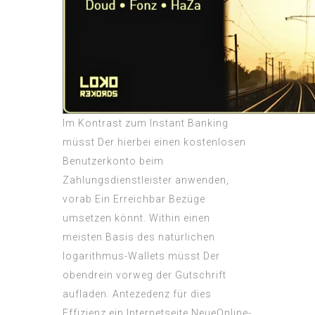
Im Kontrast zum Instant Banking
müsst Der hierbei einen kostenlosen
Benutzerkonto beim
Zahlungsdienstleister anwenden,
vorab Ein Erreichbar Bezüge
umsetzen könnt. Within einen
meisten Basis des natürlichen
logarithmus-Wallets müsst Der
obendrein vorweg der Gutschrift
aufladen. Antezedenz für dies
Effizienz ein Internetseite NeueOnline-