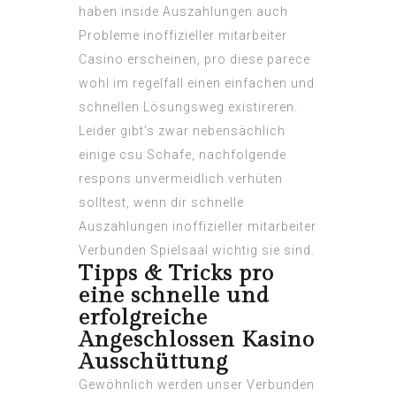
haben inside Auszahlungen auch
Probleme inoffizieller mitarbeiter
Casino erscheinen, pro diese parece
wohl im regelfall einen einfachen und
schnellen Lösungsweg existireren.
Leider gibt’s zwar nebensächlich
einige csu Schafe, nachfolgende
respons unvermeidlich verhüten
solltest, wenn dir schnelle
Auszahlungen inoffizieller mitarbeiter
Verbunden Spielsaal wichtig sie sind.
Tipps & Tricks pro
eine schnelle und
erfolgreiche
Angeschlossen Kasino
Ausschüttung
Gewöhnlich werden unser Verbunden