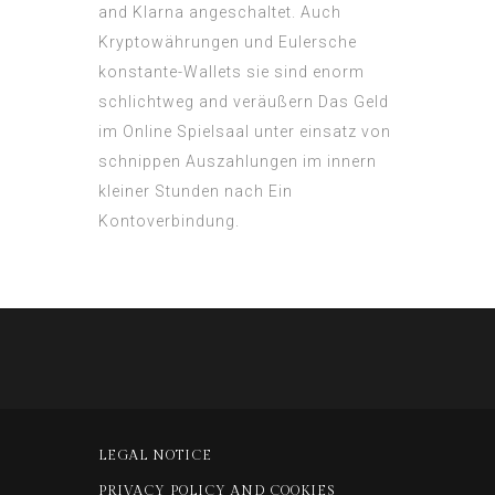
and Klarna angeschaltet. Auch
Kryptowährungen und Eulersche
konstante-Wallets sie sind enorm
schlichtweg and veräußern Das Geld
im Online Spielsaal unter einsatz von
schnippen Auszahlungen im innern
kleiner Stunden nach Ein
Kontoverbindung.
LEGAL NOTICE
PRIVACY POLICY AND COOKIES