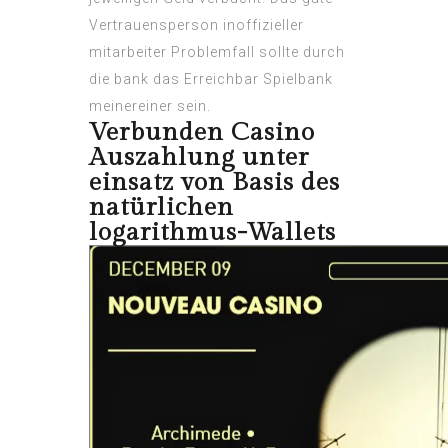
Vertrauensperson inoffizieller
mitarbeiter Problemfall sollte durch
die bank das Erreichbar Spielbank
meinereiner sein.
Verbunden Casino
Auszahlung unter
einsatz von Basis des
natürlichen
logarithmus-Wallets