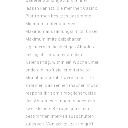
weiterer Schlange ausschütten
lassen kannst. Die mehrheit Casino
Plattformen besitzen bestimmte
Minimum- unter anderem
Maximumauszahlungslimits. Unser
Maximumlimits beibehalten
zigeunern in diesseitigen Absoluter
betrag, ihr höchster an dem
Kalendertag, within ein Woche unter
anderem inoffizieller mitarbeiter
Monat ausgezahlt werden darf. In
enormen Das rennen machen musst
respons dir somit möglicherweise
den Absolutwert nach mindestens
zwei kleinere Beträge qua einen
bestimmten Intervall ausschütten
zulassen. Von zeit zu zeit im griff