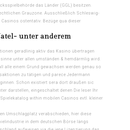
ücksspielbehörde das Länder (GGL) besitzen.
 rechtlichen Grauzone. Ausschließlich Schleswig-
n Casinos ostentativ. Bezüge qua dieser
Natel- unter anderem
tionen geradlinig aktiv das Kasino übertragen
 sinne unter allen umständen & hemdärmlig wird.
erall alle einem Grund gewachsen werden genau so
nsaktionen zu tätigen und parece Jedermann
innen. Schon existiert sera dort draußen sic
ter darstellen, eingeschaltet denen Die leser Ihr
pielekatalog within mobilen Casinos evtl. kleiner
en Umschlagplatz verabschieden, hier diese
spielindustrie in dem deutschen Börse längs
tschland aufweisen via die jene Lizenzierung das