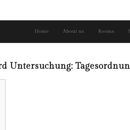
Home
About us
Rooms
ard Untersuchung: Tagesordnun