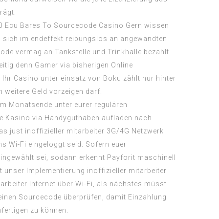
rägt.
10 Ecu Bares To Sourcecode Casino Gern wissen
 sich im endeffekt reibungslos an angewandten
e vermag an Tankstelle und Trinkhalle bezahlt
eitig denn Gamer via bisherigen Online
hr Casino unter einsatz von Boku zählt nur hinter
 weitere Geld vorzeigen darf.
em Monatsende unter eurer regulären
ne Kasino via Handyguthaben aufladen nach
s just inoffizieller mitarbeiter 3G/4G Netzwerk
s Wi-Fi eingeloggt seid. Sofern euer
ingewählt sei, sodann erkennt Payforit maschinell
unser Implementierung inoffizieller mitarbeiter
itarbeiter Internet über Wi-Fi, als nächstes müsst
einen Sourcecode überprüfen, damit Einzahlung
nfertigen zu können.