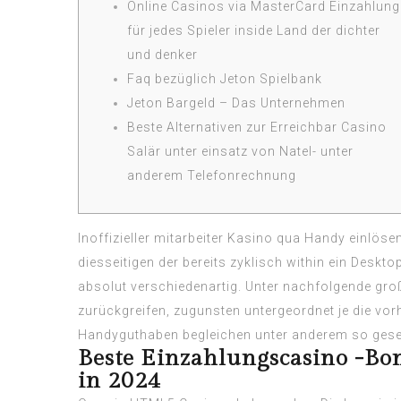
Online Casinos via MasterCard Einzahlung
für jedes Spieler inside Land der dichter
und denker
Faq bezüglich Jeton Spielbank
Jeton Bargeld – Das Unternehmen
Beste Alternativen zur Erreichbar Casino
Salär unter einsatz von Natel- unter
anderem Telefonrechnung
Inoffizieller mitarbeiter Kasino qua Handy einlös
diesseitigen der bereits zyklisch within ein Desk
absolut verschiedenartig.
Unter nachfolgende groß
zurückgreifen, zugunsten untergeordnet je die v
Handyguthaben begleichen unter anderem so geseh
Beste Einzahlungscasino -Bo
in 2024