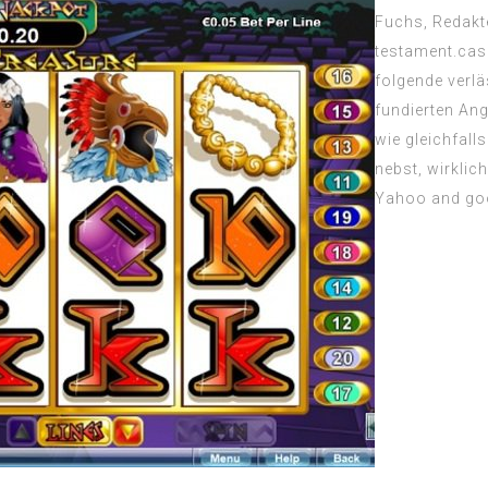
Fuchs, Redakt
testament.cas
folgende verlä
fundierten An
wie gleichfall
nebst, wirkli
Yahoo and go