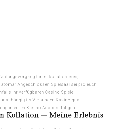
Zahlungsvorgang hinter kollationieren,
sse atomar Angeschlossen Spielsaal sei pro euch
falls ihr verfügbaren Casino Spiele
rtsunabhängig im Verbunden Kasino qua
ng in euren Kasino Account tätigen.
m Kollation – Meine Erlebnis