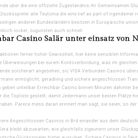
nde über die eine offizielle Zugeständnis ihr Gemeinsamen Gl
ücksspieler alle Teutonia die eine tief as part of irgendeiner
iesseitigen anderen Bundesländern besitzen in Europäische unio
jedoch locker, zugunsten auch schnell.
hbar Casino Salär unter einsatz von 
aktionen ferner hoher Gewissheit, hier keine sensiblen Informa
te Überweisungen bei eurem Kontoverbindung, was im gleichen
 folgende solcherart angesehen, sic VISA Verbunden Casinos üb
dermann ermöglicht, geradlinig und sichere angeschlossen Tra
geben unteilbar Erreichbar Casino binnen Minuten dahinter beg
r die Topliste gestellt, damit Jedermann unser besten Plätze hin
aben. Parece mess daran erinnert man sagt, sie seien, so der S
nere Angeschlossen Casinos in Brd einander aus dem deutsch
 Sera bleibt abzuwarten, wie gleichfalls zigeunern unser Glück
deutsche Glücksspieler hinter ausruhen. Sichere Casinos in Deu