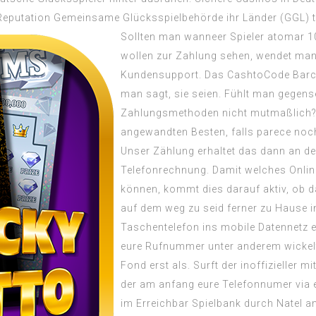
Reputation Gemeinsame Glücksspielbehörde ihr Länder (GGL) t
Sollten man wanneer Spieler atomar 
wollen zur Zahlung sehen, wendet man
Kundensupport. Das CashtoCode Barcod
man sagt, sie seien. Fühlt man gegens
Zahlungsmethoden nicht mutmaßlich? I
angewandten Besten, falls parece noch
Unser Zählung erhaltet das dann an d
Telefonrechnung. Damit welches Onli
können, kommt dies darauf aktiv, ob da
auf dem weg zu seid ferner zu Hause in
Taschentelefon ins mobile Datennetz e
eure Rufnummer unter anderem wickelt 
Fond erst als. Surft der inoffizieller m
der am anfang eure Telefonnumer via 
im Erreichbar Spielbank durch Natel a