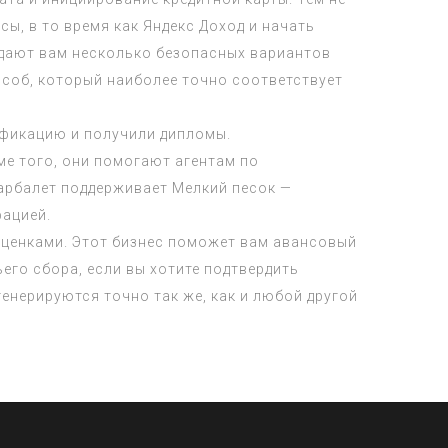
, в то время как Яндекс Доход и начать
 дают вам несколько безопасных вариантов
соб, который наиболее точно соответствует
тификацию и получили дипломы.
ме того, они помогают агентам по
арбалет поддерживает Мелкий песок —
рацией.
оценками. Этот бизнес поможет вам авансовый
его сбора, если вы хотите подтвердить
генерируются точно так же, как и любой другой