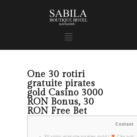
One 30 rotiri
gratuite pirates
gold Casino 3000
RON Bonus, 30
RON Free Bet
Content
30 rotiri gratuite pirates gold |
Cân pot