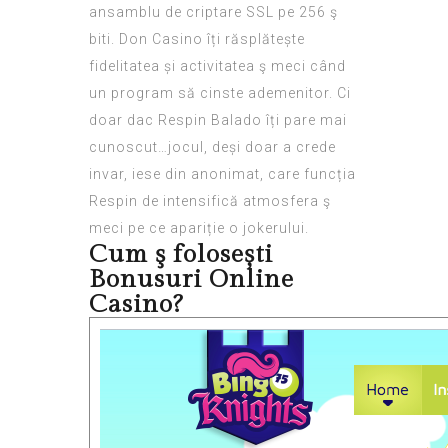
ansamblu de criptare SSL pe 256 ş
biti. Don Casino îți răsplătește
fidelitatea și activitatea ş meci când
un program să cinste ademenitor. Ci
doar dac Respin Balado îți pare mai
cunoscut…jocul, deși doar a crede
invar, iese din anonimat, care funcția
Respin de intensifică atmosfera ş
meci pe ce apariție o jokerului.
Cum ş folosești
Bonusuri Online
Casino?