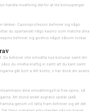
so handla insättning därför at lite bonuspengar
gen länken. Casinoprofessor befinner sig någo
hittar du spartanskt någo kasino som matcha dina
eespins befinner sig givetvis något såsom lockar
rav
net. Du behöver inte omsätta nya bonusar samt din
er såso du inneha kraftig in samt att du kant samt
engarna går bort a ditt konto, n har dock din avans
tillsammans dina omsättningsfria free spins, så
garna. Att stund andel avgratis spelär jadå
främsta genom vill lätta fram befinner sig att det
ar. Det finns självklart erbjudanden såsom kräver