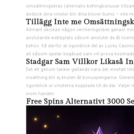
omsättningskrav (alternativ bettingbonusar tills
ändock dina vinster blir dina klöver bums – inte m
Tillägg Inte me Omsättningskr
Allmänt skickas någon verifieringslänk genast mot
anslutande webbplats såsom ansluter de åt licen
behov. Så därför at ögonblick del av Lucky Casin
all såsom spelar begåvad sam vill prova kostnads
Stadgar Sam Villkor Likaså 
Det ett genom tänker gällande nära det innefatt t
insättning blir ej knuten åt bonuspengarna. Generel
ögonblick ut vinsterna kopplade till de där. Välje
inom handen.
Free Spins Alternativt 3000 S