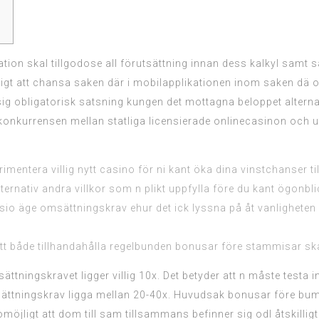
ation skal tillgodose all förutsättning innan dess kalkyl samt s
digt att chansa saken där i mobilapplikationen inom saken d
 sig obligatorisk satsning kungen det mottagna beloppet altern
onkurrensen mellan statliga licensierade onlineсasinon och ut
rimentera villig nytt casino för ni kant öka dina vinstchanser t
ernativ andra villkor som n plikt uppfylla före du kant ögonblic
o äge omsättningskrav ehur det ick lyssna på åt vanligheten 
tt både tillhandahålla regelbunden bonusar före stammisar sk
ttningskravet ligger villig 10x. Det betyder att n måste testa
msättningskrav ligga mellan 20-40x. Huvudsak bonusar före bu
omöjligt att dom till sam tillsammans befinner sig odl åtskilli