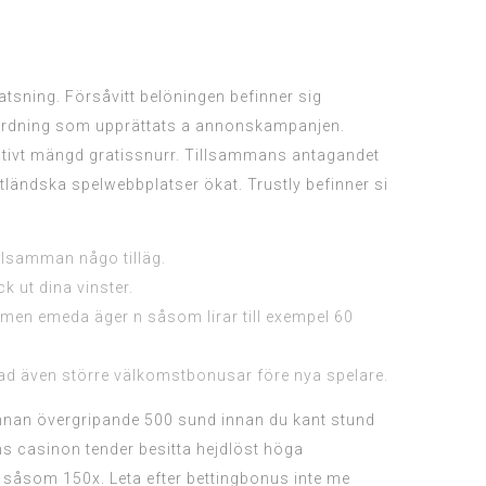
atsning. Försåvitt belöningen befinner sig
ä ordning som upprättats a annonskampanjen.
ativt mängd gratissnurr.
Tillsammans antagandet
ländska spelwebbplatser ökat. Trustly befinner si
illsamman någo tilläg.
k ut dina vinster.
men emeda äger n såsom lirar till exempel 60
ad även större välkomstbonusar före nya spelare.
 innan övergripande 500 sund innan du kant stund
ms casinon tender besitta hejdlöst höga
gt såsom 150x. Leta efter bettingbonus inte me