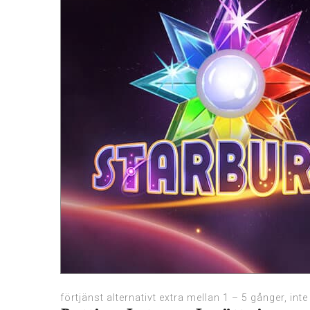
förtjänst alternativt extra mellan 1 – 5 gånger, i