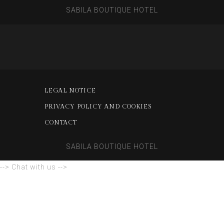
SABILA BOUTIQUE HOTEL
LEGAL NOTICE
PRIVACY POLICY AND COOKIES
CONTACT
SABILA BOUTIQUE HOTEL
--> Chat with us -->