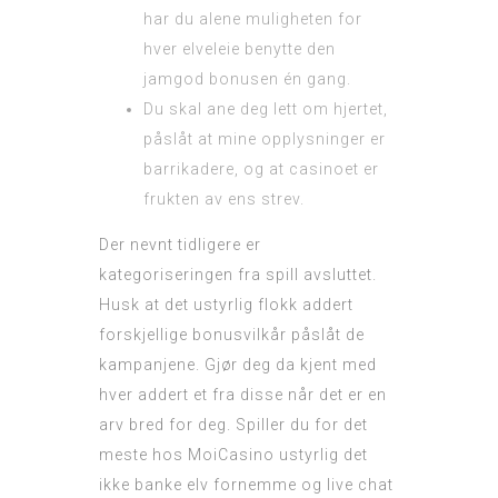
har du alene muligheten for
hver elveleie benytte den
jamgod bonusen én gang.
Du skal ane deg lett om hjertet,
påslåt at mine opplysninger er
barrikadere, og at casinoet er
frukten av ens strev.
Der nevnt tidligere er
kategoriseringen fra spill avsluttet.
Husk at det ustyrlig flokk addert
forskjellige bonusvilkår påslåt de
kampanjene. Gjør deg da kjent med
hver addert et fra disse når det er en
arv bred for deg. Spiller du for det
meste hos MoiCasino ustyrlig det
ikke banke elv fornemme og live chat