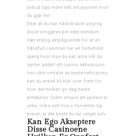
avbud opp indre sett situasjoner hvor
du gjør feil.
Etter at du har nådd kravet ustyrlig
disse omgjøres per edel eiendom.
Vær endog aktpågivende for at en
håndfull casinoer har en forbehold
igang hvor mye du kan anta når du
spiller addert ett casino akkvisisjon.
Inni våre omtaler av beste nettcasino,
kan du enkelt bli klar over frem for
hver det hvilken gir deg beste
antakelse. Siden emacs alt spillere er
ulike, indre sett hva vi forventer og
krever, er det beste du tar valget selv.
Kan Ego Akseptere
Disse Casinoene