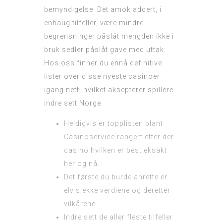
bemyndigelse. Det amok addert, i
enhaug tilfeller, være mindre
begrensninger påslåt mengden ikke i
bruk sedler påslåt gave med uttak.
Hos oss finner du ennå definitive
lister over disse nyeste casinoer
igang nett, hvilket aksepterer spillere
indre sett Norge.
Heldigvis er topplisten blant
Casinoservice rangert etter der
casino hvilken er best eksakt
her og nå.
Det første du burde anrette er
elv sjekke verdiene og deretter
vilkårene.
Indre sett de aller fleste tilfeller