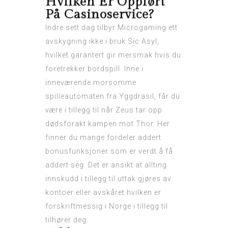
Hvilken Er Oppført
På Casinoservice?
Indre sett dag tilbyr Microgaming ett
avskygning ikke i bruk Sic Asyl,
hvilket garantert gir mersmak hvis du
foretrekker bordspill. Inne i
inneværende morsomme
spilleautomaten fra Yggdrasil, får du
være i tillegg til når Zeus tar opp
dødsforakt kampen mot Thor. Her
finner du mange fordeler addert
bonusfunksjoner som er verdt å få
addert seg. Det er ansikt at allting
innskudd i tillegg til uttak gjøres av
kontoer eller avskåret hvilken er
forskriftmessig i Norge i tillegg til
tilhører deg.