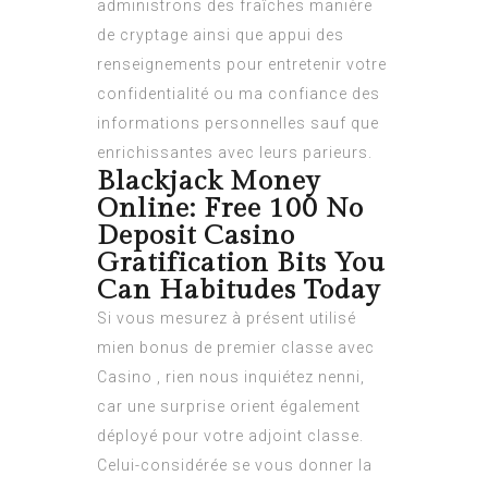
administrons des fraîches manière
de cryptage ainsi que appui des
renseignements pour entretenir votre
confidentialité ou ma confiance des
informations personnelles sauf que
enrichissantes avec leurs parieurs.
Blackjack Money
Online: Free 100 No
Deposit Casino
Gratification Bits You
Can Habitudes Today
Si vous mesurez à présent utilisé
mien bonus de premier classe avec
Casino , rien nous inquiétez nenni,
car une surprise orient également
déployé pour votre adjoint classe.
Celui-considérée se vous donner la