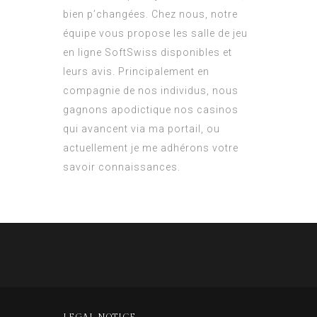
bien p’changées. Chez nous, notre
équipe vous propose les salle de jeu
en ligne SoftSwiss disponibles et
leurs avis. Principalement en
compagnie de nos individus, nous
gagnons apodictique nos casinos
qui avancent via ma portail, ou
actuellement je me adhérons votre
savoir connaissances.