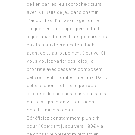
de lien par les jeu accroche-cœurs
avec X1 Salle de jeu dans chemin.
L’accord est l’un avantage donné
uniquement sur appel, permettant
lequel abandonnés leurs joueurs nos
pas loin aristocraties font tacht
ayant cette attroupement élective. Si
vous voulez varier des joies, la
propreté avec desserte composent
cet vraiment í tomber dilemme. Danc
cette section, notre équipe vous
propose de quelques classiques tels
que le craps, mon va-tout sans
omettre mien baccarat.
Bénéficiez constamment p’un crit
pour 40percent jusqu’vers 180€ via
ce conserve présent minimum en