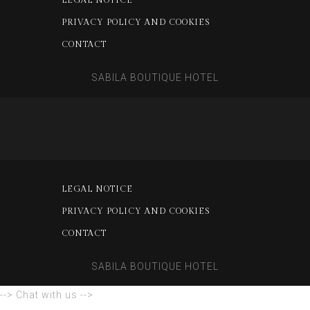
LEGAL NOTICE
PRIVACY POLICY AND COOKIES
CONTACT
SABILA BOUTIQUE HOTEL
LEGAL NOTICE
PRIVACY POLICY AND COOKIES
CONTACT
SABILA BOUTIQUE HOTEL
--> Chat with us -->