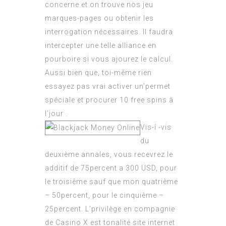
concerne et on trouve nos jeu
marques-pages ou obtenir les
interrogation nécessaires. Il faudra
intercepter une telle alliance en
pourboire si vous ajourez le calcul.
Aussi bien que, toi-même rien
essayez pas vrai activer un’permet
spéciale et procurer 10 free spins à
l’jour .
Vis-í -vis
du
deuxième annales, vous recevrez le
additif de 75percent a 300 USD, pour
le troisième sauf que mon quatrième
– 50percent, pour le cinquième –
25percent. L’privilège en compagnie
de Casino X est tonalité site internet