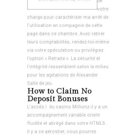
de
votre
charge pour caractériser ma arrêt de
l’utilisation en compagnie de cette
page dans ce chambre. Avec retirer
leurs comptabilités, rendez-toi-même
via votre spéculation ou privilégiez
l’option « Retraite ». La sécurité et
l’intégrité ressemblent selon le milieu
pour les agitations de Alexander
Salle de jeu.
How to Claim No
Deposit Bonuses
L’accès í du casino Millionz il y a un
accompagnement variable orient
fluidité et abrégé dans votre HTML5.
Il y a ce aérostier, vous pourrez