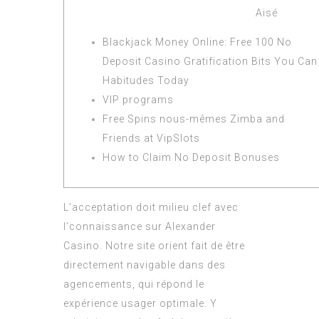
Aisé
Blackjack Money Online: Free 100 No
Deposit Casino Gratification Bits You Can
Habitudes Today
VIP programs
Free Spins nous-mêmes Zimba and
Friends at VipSlots
How to Claim No Deposit Bonuses
L’acceptation doit milieu clef avec
l’connaissance sur Alexander
Casino. Notre site orient fait de être
directement navigable dans des
agencements, qui répond le
expérience usager optimale.
Y