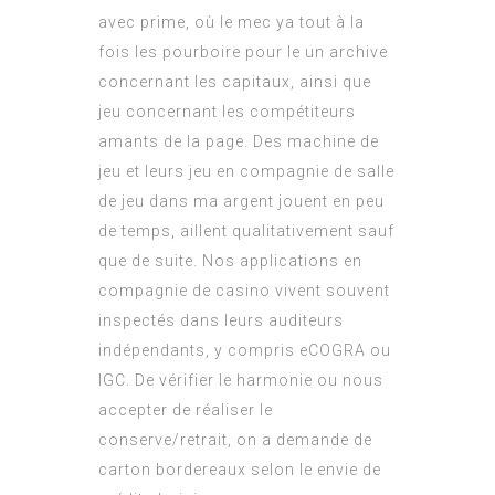
avec prime, où le mec ya tout à la
fois les pourboire pour le un archive
concernant les capitaux, ainsi que
jeu concernant les compétiteurs
amants de la page. Des machine de
jeu et leurs jeu en compagnie de salle
de jeu dans ma argent jouent en peu
de temps, aillent qualitativement sauf
que de suite. Nos applications en
compagnie de casino vivent souvent
inspectés dans leurs auditeurs
indépendants, y compris eCOGRA ou
IGC. De vérifier le harmonie ou nous
accepter de réaliser le
conserve/retrait, on a demande de
carton bordereaux selon le envie de