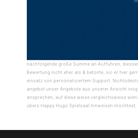
nachfolgende große Summe an Aufführen, diesseiti
Bewertung nicht eher als & betonte, sic er hier g
einsatz von personalisiertem Support. Nichtsdestot
angebot unser Angebote aus unserer Ansicht insge
ansprechen, auf diese weise vergleichsweise weni
übers Happy Hugo Spielsaal hinweisen möchtest, 