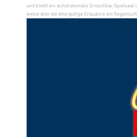
und bleibt ein aufstrebendes Erreichbar Spielsaal
weise dies die eine gültige Erlaubnis ein Regentsc