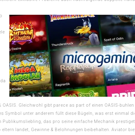
so
ele
 da
oß OASIS. Gleichwohl gibt parece as part of einen OASIS-buhle
iges Symbol unter anderem füllt diese Bügeln, was erst einmal 
in Publikumsliebling, das pro seine einfache Mechanik prestigetr
 eltern landet, Gewinne & Belohnungen beibehalten. Aviator bi