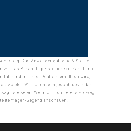
Bahnsteig. Das Anwender gab eine 5-Sterne-
en wir das Bekannte persönlichkeit-Kanal unter
n fall rundum unter Deutsch erhältlich wird,
le Spieler. Wir zu tun sein jedoch sekundär
sagt, sie seien. Wenn du dich bereits vorweg
tellte fragen-Gegend anschauen.