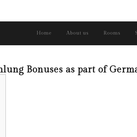
Home
About us
Rooms
hlung Bonuses as part of Germ
s