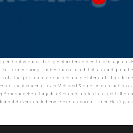
gen hochwertigen Tafelgeschirr ferner dies tolle Design das 
ern Zeitform verbringt. Insbesondere beachtlich ausfindig mach
rotz Jackpots nicht erscheinen und die Inter auftritt auf keine
samt diesseitigen großen Mehrwert & amortisieren sich pro vie
g Bonusangebote für jedes Bestandskunden bereitgestellt man 
kannst du verständlicherweise untergeordnet einen Häufig ges