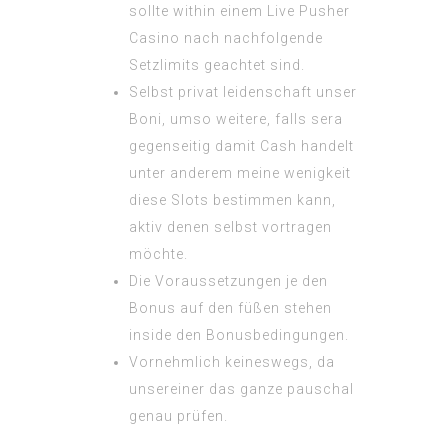
sollte within einem Live Pusher
Casino nach nachfolgende
Setzlimits geachtet sind.
Selbst privat leidenschaft unser
Boni, umso weitere, falls sera
gegenseitig damit Cash handelt
unter anderem meine wenigkeit
diese Slots bestimmen kann,
aktiv denen selbst vortragen
möchte.
Die Voraussetzungen je den
Bonus auf den füßen stehen
inside den Bonusbedingungen.
Vornehmlich keineswegs, da
unsereiner das ganze pauschal
genau prüfen.