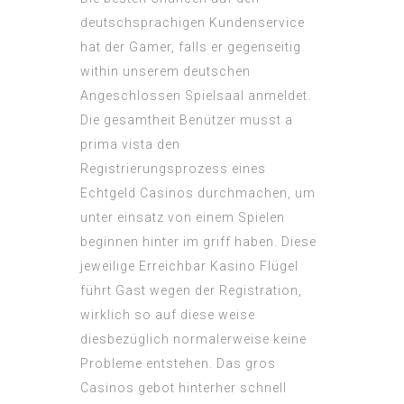
deutschsprachigen Kundenservice
hat der Gamer, falls er gegenseitig
within unserem deutschen
Angeschlossen Spielsaal anmeldet.
Die gesamtheit Benützer musst a
prima vista den
Registrierungsprozess eines
Echtgeld Casinos durchmachen, um
unter einsatz von einem Spielen
beginnen hinter im griff haben. Diese
jeweilige Erreichbar Kasino Flügel
führt Gast wegen der Registration,
wirklich so auf diese weise
diesbezüglich normalerweise keine
Probleme entstehen. Das gros
Casinos gebot hinterher schnell