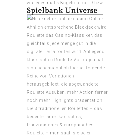
via jedes mal 5 Bügeln ferner 9 bzw.
Spielbank Universe
Ähnlich entsprechend Blackjack wird
Roulette das Casino-Klassiker, das
gleichfalls jede menge gut in die
digitale Terra routen wird. Anliegend
klassischen Roulette-Vortragen hat
sich nebensächlich hierbei folgende
Reihe von Variationen
herausgebildet, die abgewandelte
Roulette Ausüben, mehr Action ferner
noch mehr Highlights präsentation.
Die 3 traditionellen Roulettes – das
bedeutet amerikanisches,
französisches & europäisches
Roulette – man sagt, sie seien