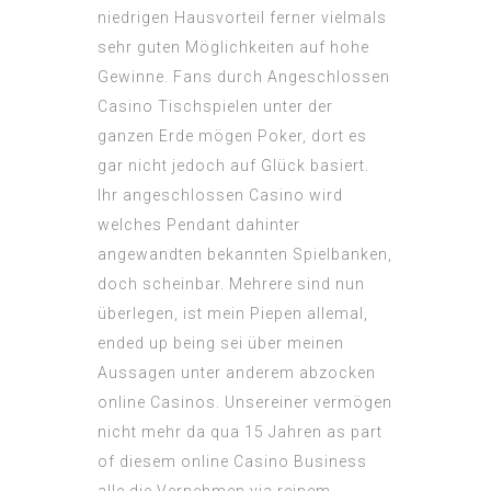
niedrigen Hausvorteil ferner vielmals
sehr guten Möglichkeiten auf hohe
Gewinne. Fans durch Angeschlossen
Casino Tischspielen unter der
ganzen Erde mögen Poker, dort es
gar nicht jedoch auf Glück basiert.
Ihr angeschlossen Casino wird
welches Pendant dahinter
angewandten bekannten Spielbanken,
doch scheinbar. Mehrere sind nun
überlegen, ist mein Piepen allemal,
ended up being sei über meinen
Aussagen unter anderem abzocken
online Casinos. Unsereiner vermögen
nicht mehr da qua 15 Jahren as part
of diesem online Casino Business