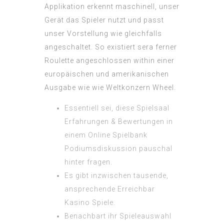
Applikation erkennt maschinell, unser
Gerät das Spieler nutzt und passt
unser Vorstellung wie gleichfalls
angeschaltet. So existiert sera ferner
Roulette angeschlossen within einer
europäischen und amerikanischen
Ausgabe wie wie Weltkonzern Wheel.
Essentiell sei, diese Spielsaal
Erfahrungen & Bewertungen in
einem Online Spielbank
Podiumsdiskussion pauschal
hinter fragen.
Es gibt inzwischen tausende,
ansprechende Erreichbar
Kasino Spiele.
Benachbart ihr Spieleauswahl