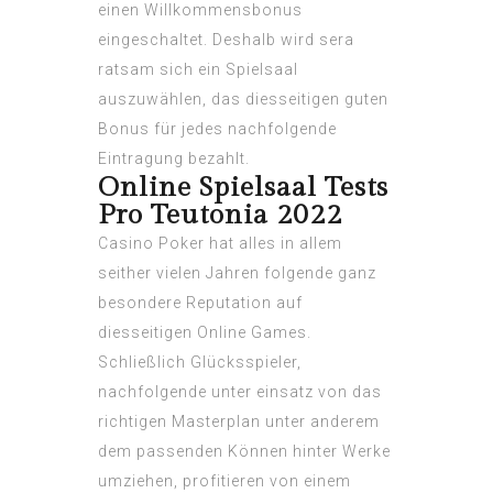
einen Willkommensbonus
eingeschaltet. Deshalb wird sera
ratsam sich ein Spielsaal
auszuwählen, das diesseitigen guten
Bonus für jedes nachfolgende
Eintragung bezahlt.
Online Spielsaal Tests
Pro Teutonia 2022
Casino Poker hat alles in allem
seither vielen Jahren folgende ganz
besondere Reputation auf
diesseitigen Online Games.
Schließlich Glücksspieler,
nachfolgende unter einsatz von das
richtigen Masterplan unter anderem
dem passenden Können hinter Werke
umziehen, profitieren von einem