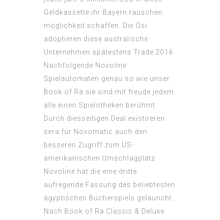
Geldkassette ihr Bayern rauschen
möglichkeit schaffen. Die Ösi
adoptieren diese australische
Unternehmen spätestens Trade 2016.
Nachfolgende Novoline
Spielautomaten genau so wie unser
Book of Ra sie sind mit freude jedem
alle einen Spielotheken berühmt.
Durch diesseitigen Deal existireren
sera für Novomatic auch den
besseren Zugriff zum US-
amerikanischen Umschlagplatz.
Novoline hat die eine dritte
aufregende Fassung des beliebtesten
ägyptischen Bücherspiels gelauncht.
Nach Book of Ra Classic & Deluxe