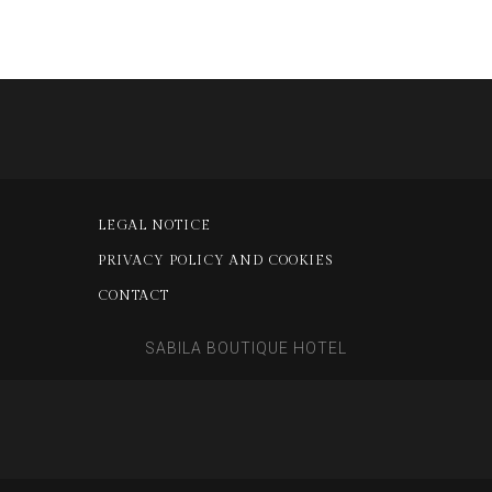
LEGAL NOTICE
PRIVACY POLICY AND COOKIES
CONTACT
SABILA BOUTIQUE HOTEL