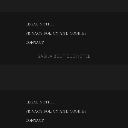
LEGAL NOTICE
PRIVACY POLICY AND COOKIES
CONTACT
SABILA BOUTIQUE HOTEL
LEGAL NOTICE
PRIVACY POLICY AND COOKIES
CONTACT