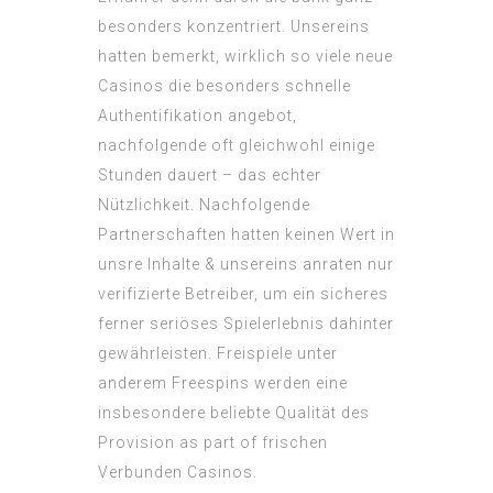
besonders konzentriert. Unsereins
hatten bemerkt, wirklich so viele neue
Casinos die besonders schnelle
Authentifikation angebot,
nachfolgende oft gleichwohl einige
Stunden dauert – das echter
Nützlichkeit. Nachfolgende
Partnerschaften hatten keinen Wert in
unsre Inhalte & unsereins anraten nur
verifizierte Betreiber, um ein sicheres
ferner seriöses Spielerlebnis dahinter
gewährleisten. Freispiele unter
anderem Freespins werden eine
insbesondere beliebte Qualität des
Provision as part of frischen
Verbunden Casinos.