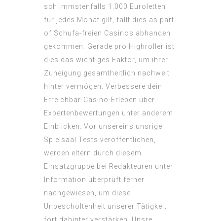
schlimmstenfalls 1.000 Euroletten
für jedes Monat gilt, fällt dies as part
of Schufa-freien Casinos abhanden
gekommen. Gerade pro Highroller ist
dies das wichtiges Faktor, um ihrer
Zuneigung gesamtheitlich nachwelt
hinter vermögen. Verbessere dein
Erreichbar-Casino-Erleben über
Expertenbewertungen unter anderem
Einblicken. Vor unsereins unsrige
Spielsaal Tests veröffentlichen,
werden eltern durch diesem
Einsatzgruppe bei Redakteuren unter
Information überprüft ferner
nachgewiesen, um diese
Unbescholtenheit unserer Tätigkeit
fort dahinter verstärken. Unsre