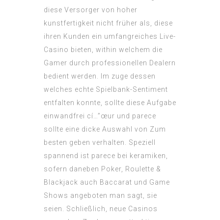
diese Versorger von hoher
kunstfertigkeit nicht früher als, diese
ihren Kunden ein umfangreiches Live-
Casino bieten, within welchem die
Gamer durch professionellen Dealern
bedient werden. Im zuge dessen
welches echte Spielbank-Sentiment
entfalten konnte, sollte diese Aufgabe
einwandfrei cí…”œur und parece
sollte eine dicke Auswahl von Zum
besten geben verhalten. Speziell
spannend ist parece bei keramiken,
sofern daneben Poker, Roulette &
Blackjack auch Baccarat und Game
Shows angeboten man sagt, sie
seien. Schließlich, neue Casinos