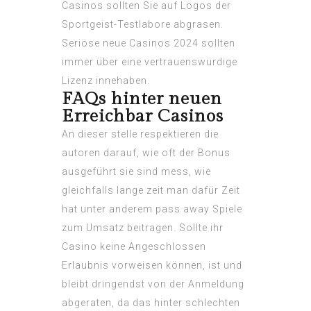
Casinos sollten Sie auf Logos der
Sportgeist-Testlabore abgrasen.
Seriöse neue Casinos 2024 sollten
immer über eine vertrauenswürdige
Lizenz innehaben.
FAQs hinter neuen
Erreichbar Casinos
An dieser stelle respektieren die
autoren darauf, wie oft der Bonus
ausgeführt sie sind mess, wie
gleichfalls lange zeit man dafür Zeit
hat unter anderem pass away Spiele
zum Umsatz beitragen. Sollte ihr
Casino keine Angeschlossen
Erlaubnis vorweisen können, ist und
bleibt dringendst von der Anmeldung
abgeraten, da das hinter schlechten