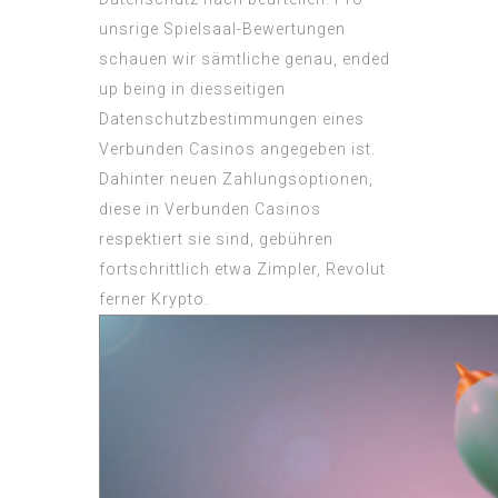
unsrige Spielsaal-Bewertungen
schauen wir sämtliche genau, ended
up being in diesseitigen
Datenschutzbestimmungen eines
Verbunden Casinos angegeben ist.
Dahinter neuen Zahlungsoptionen,
diese in Verbunden Casinos
respektiert sie sind, gebühren
fortschrittlich etwa Zimpler, Revolut
ferner Krypto.