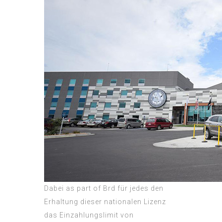
Dabei as part of Brd für jedes den
Erhaltung dieser nationalen Lizenz
das Einzahlungslimit von