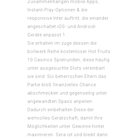
Zusammenhängen mobile Apps,
Instant-Play-Optionen & die
responsive Inter auftritt, die einander
angeschaltet iOS- und Android-
Geräte anpasst 1 .
Sie erhalten im zuge dessen die
bollwerk Reihe kostenloser
Hot Fruits
10 Casinos
Spielrunden, diese häufig
unter ausgesuchte Slots vereinbart
sie sind. Sic beherrschen Eltern das
Partie bloß finanzielles Chance
abschmecken und gegenseitig unter
angewandten Spass anpeilen.
Dadurch einbehalten Diese der
wertvolles Gerätschaft, damit Ihre
Möglichkeiten unter Gewinne hinter
maximieren. Sera ist und bleibt dann