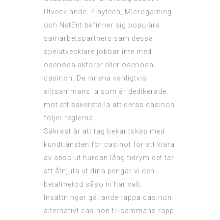
Utvecklande, Playtech, Microgaming
och NetEnt befinner sig populära
samarbetspartners sam dessa
spelutvecklare jobbar inte med
oseriösa aktörer eller oseriösa
casinon. De inneha vanligtvis
alltsammans la som är dedikerade
mot att säkerställa att deras casinon
följer reglerna.
Säkrast är att tag bekantskap med
kundtjänsten för casinot för att klara
av absolut hurdan lång tidrym det tar
att åtnjuta ut dina pengar vi den
betalmetod såso ni har valt.
Insättningar gällande rappa casinon
alternativt casinon tillsammans rapp