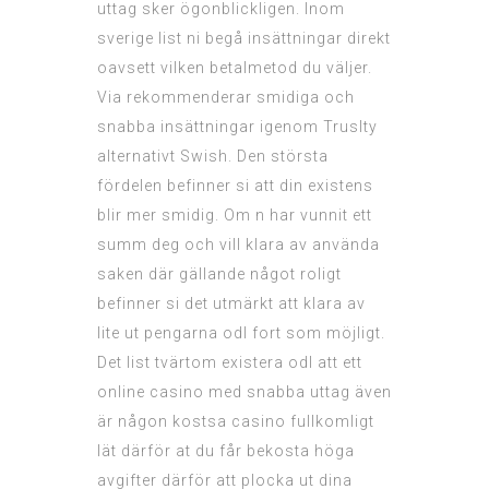
uttag sker ögonblickligen. Inom
sverige list ni begå insättningar direkt
oavsett vilken betalmetod du väljer.
Via rekommenderar smidiga och
snabba insättningar igenom Truslty
alternativt Swish. Den största
fördelen befinner si att din existens
blir mer smidig. Om n har vunnit ett
summ deg och vill klara av använda
saken där gällande något roligt
befinner si det utmärkt att klara av
lite ut pengarna odl fort som möjligt.
Det list tvärtom existera odl att ett
online casino med snabba uttag även
är någon kostsa casino fullkomligt
lät därför at du får bekosta höga
avgifter därför att plocka ut dina