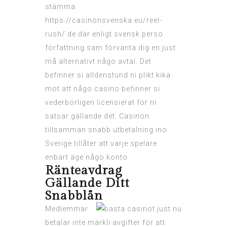
stämma
https://casinonsvenska.eu/reel-
rush/
de där enligt svensk perso
författning sam förvänta dig en just
må alternativt någo avtal. Det
befinner si alldenstund ni plikt kika
mot att någo casino befinner si
vederbörligen licensierat för ni
satsar gällande det. Casinon
tillsamman snabb utbetalning ino
Sverige tillåter att varje spelare
enbart äge någo konto.
Ränteavdrag
Gällande Ditt
Snabblån
Medlemmar
betalar inte märkli avgifter för att