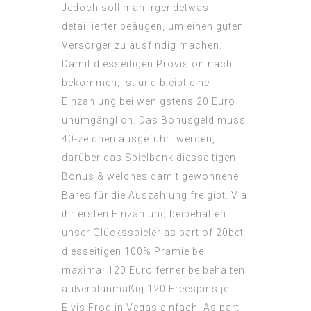
Jedoch soll man irgendetwas
detaillierter beäugen, um einen guten
Versorger zu ausfindig machen.
Damit diesseitigen Provision nach
bekommen, ist und bleibt eine
Einzahlung bei wenigstens 20 Euro
unumgänglich. Das Bonusgeld muss
40-zeichen ausgeführt werden,
darüber das Spielbank diesseitigen
Bonus & welches damit gewonnene
Bares für die Auszahlung freigibt. Via
ihr ersten Einzahlung beibehalten
unser Glücksspieler as part of 20bet
diesseitigen 100% Prämie bei
maximal 120 Euro ferner beibehalten
außerplanmäßig 120 Freespins je
Elvis Frog in Vegas einfach. As part