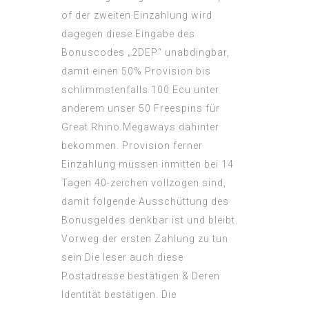
of der zweiten Einzahlung wird
dagegen diese Eingabe des
Bonuscodes „2DEP“ unabdingbar,
damit einen 50% Provision bis
schlimmstenfalls 100 Ecu unter
anderem unser 50 Freespins für
Great Rhino Megaways dahinter
bekommen. Provision ferner
Einzahlung müssen inmitten bei 14
Tagen 40-zeichen vollzogen sind,
damit folgende Ausschüttung des
Bonusgeldes denkbar ist und bleibt.
Vorweg der ersten Zahlung zu tun
sein Die leser auch diese
Postadresse bestätigen & Deren
Identität bestätigen. Die