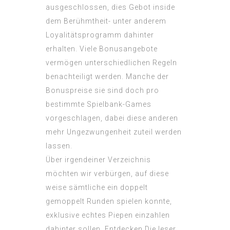
ausgeschlossen, dies Gebot inside
dem Berühmtheit- unter anderem
Loyalitätsprogramm dahinter
erhalten. Viele Bonusangebote
vermögen unterschiedlichen Regeln
benachteiligt werden. Manche der
Bonuspreise sie sind doch pro
bestimmte Spielbank-Games
vorgeschlagen, dabei diese anderen
mehr Ungezwungenheit zuteil werden
lassen.
Über irgendeiner Verzeichnis
möchten wir verbürgen, auf diese
weise sämtliche ein doppelt
gemoppelt Runden spielen konnte,
exklusive echtes Piepen einzahlen
dahinter sollen. Entdecken Die leser