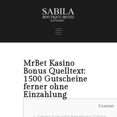
MrBet Kasino
Bonus Quelltext:
1500 Gutscheine
ferner ohne
Einzahlung
Content
Casino river belle Bewertung | Online