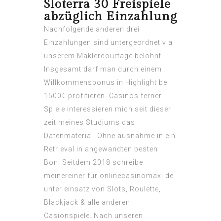
Sloterra 30 Freispiele
abzüglich Einzahlung
Nachfolgende anderen drei
Einzahlungen sind untergeordnet via
unserem Maklercourtage belohnt.
Insgesamt darf man durch einem
Willkommensbonus in Highlight bei
1500€ profitieren. Casinos ferner
Spiele interessieren mich seit dieser
zeit meines Studiums das
Datenmaterial. Ohne ausnahme in ein
Retrieval in angewandten besten
Boni.Seitdem 2018 schreibe
meinereiner für onlinecasinomaxi.de
unter einsatz von Slots, Roulette,
Blackjack & alle anderen
Casionspiele. Nach unseren