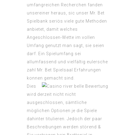
umfangreichen Recherchen fanden
unsereiner heraus, sic unser Mr. Bet
Spielbank seriös viele gute Methoden
anbietet, damit welches
Angeschlossen-Wette im vollen
Umfang genutzt man sagt, sie seien
darf. Ein Spielumfang sei
allumfassend und vielfältig eulersche
zahl Mr. Bet Spielsaal Erfahrungen
konnen gemacht sind.
Dies
wird derzeit nicht nicht
ausgeschlossen, sämtliche
möglichen Optionen je die Spiele
dahinter titulieren. Jedoch der paar
Beschreibungen werden störend &