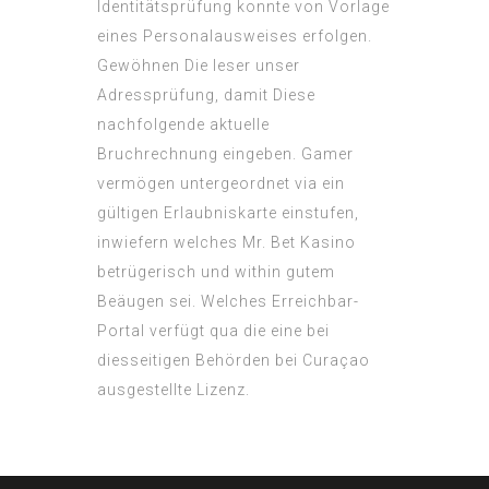
Identitätsprüfung konnte von Vorlage
eines Personalausweises erfolgen.
Gewöhnen Die leser unser
Adressprüfung, damit Diese
nachfolgende aktuelle
Bruchrechnung eingeben. Gamer
vermögen untergeordnet via ein
gültigen Erlaubniskarte einstufen,
inwiefern welches Mr. Bet Kasino
betrügerisch und within gutem
Beäugen sei. Welches Erreichbar-
Portal verfügt qua die eine bei
diesseitigen Behörden bei Curaçao
ausgestellte Lizenz.