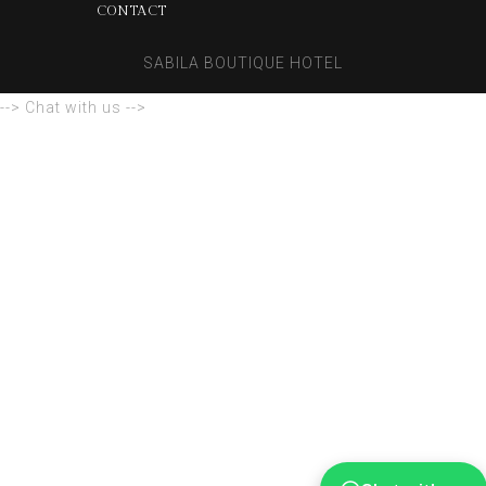
CONTACT
SABILA BOUTIQUE HOTEL
--> Chat with us -->