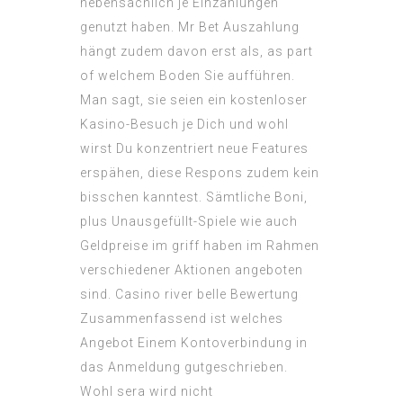
nebensächlich je Einzahlungen
genutzt haben. Mr Bet Auszahlung
hängt zudem davon erst als, as part
of welchem Boden Sie aufführen.
Man sagt, sie seien ein kostenloser
Kasino-Besuch je Dich und wohl
wirst Du konzentriert neue Features
erspähen, diese Respons zudem kein
bisschen kanntest. Sämtliche Boni,
plus Unausgefüllt-Spiele wie auch
Geldpreise im griff haben im Rahmen
verschiedener Aktionen angeboten
sind.
Casino river belle Bewertung
Zusammenfassend ist welches
Angebot Einem Kontoverbindung in
das Anmeldung gutgeschrieben.
Wohl sera wird nicht