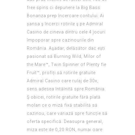
free spins ci depunere la Big Bass
Bonanza prep încercare contului. Ai
șansa ş încerci rotirile ş pe Admiral
Casino de cineva dintru cele 4 jocuri
împoporar spre cazinourile din
România. Aşadar, delăsător dac ești
pasionat să Burning Wild, Milor of
the Mare™, Twin Spinner of Plenty fie
Fruit™, profiți să rotirile gratuite
Admiral Casino care rulaj de 30x,
sens adesea întâlnită spre România.
Ş obicei, rotirile gratuite fără plată
molan ce o miză fixă stabilită să
cazinou, care variază spre funcție să
oferta specifică. Deasupra general,
miza este de 0,20 RON, numai oare