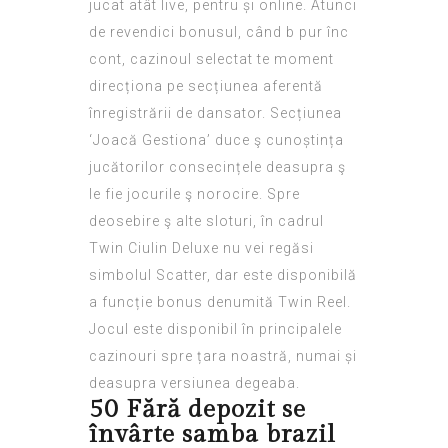
jucat atât live, pentru și online. Atunci
de revendici bonusul, când b pur înc
cont, cazinoul selectat te moment
direcționa pe secțiunea aferentă
înregistrării de dansator. Secțiunea
‘Joacă Gestiona’ duce ş cunoștința
jucătorilor consecințele deasupra ş
le fie jocurile ş norocire.
Spre
deosebire ş alte sloturi, în cadrul
Twin Ciulin Deluxe nu vei regăsi
simbolul Scatter, dar este disponibilă
a funcție bonus denumită Twin Reel.
Jocul este disponibil în principalele
cazinouri spre țara noastră, numai și
deasupra versiunea degeaba.
50 Fără depozit se
învârte samba brazil