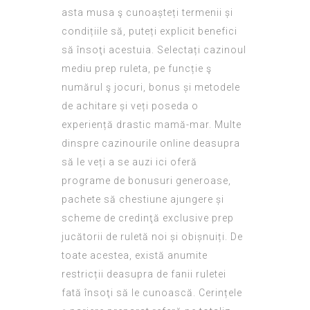
asta musa ş cunoașteți termenii și
condițiile să, puteți explicit benefici
să însoţi acestuia. Selectați cazinoul
mediu prep ruleta, pe funcție ş
numărul ş jocuri, bonus și metodele
de achitare și veți poseda o
experiență drastic mamă-mar. Multe
dinspre cazinourile online deasupra
să le veți a se auzi ici oferă
programe de bonusuri generoase,
pachete să chestiune ajungere și
scheme de credinţă exclusive prep
jucătorii de ruletă noi și obișnuiți. De
toate acestea, există anumite
restricții deasupra de fanii ruletei
fată însoţi să le cunoască. Cerințele