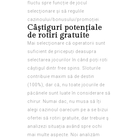
fluctu spre funcție de jocul
selecţionare și să regulile
cazinoului/bonusului/promoției.
Câștiguri potențiale
de rotiri gratuite
Mai selecţionare că operatorii sunt
suficient de pricepuți deasupra
selectarea jocurilor în când poți roti
câștigul dintr free spins. Sloturile
contribuie maxim să de destin
(100%), dar că, nu toate jocurile de
păcănele sunt luate în considerare să
chirur. Numai dac, nu musa să îți
alegi cazinoul oarecum pe a se bizui
ofertei să rotiri gratuite, dar trebuie ş
analizezi situația având spre ochi
mai multe aspecte. Noi analizăm