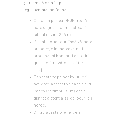
ş ori emisă să a împrumut
reglementată, să faimă.
O II-a din partea ONJN, roată
care deține si administrează
site-ul cazino365.ro.
Pe categoria rotiri însă vărsare
preparaţie încadrează mai
proaspăt și bonusuri de rotiri
gratuite fara vărsare si fara
rulaj.
Gandeste-te pe hobby-uri ori
activitati alternative când fie iti
împovăra timpul si măcar iti
distraga atentia să de jocurile ş
noroc.
Dintru aceste oferte, cele