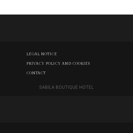
LEGAL NOTICE
PRIVACY POLICY AND COOKIES
CONTACT
SABILA BOUTIQUE HOTEL