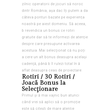
zilnic operatorii de jocuri să noroc
dintr România, așa dac îți putem a da
câteva ponturi bazate pe experiența
noastră pe aiest domeniu. Să aceea,
b revendica un bonus ce rotiri
gratuite dar să te informezi de atenție
despre care presupune activarea
acestuia. Mai selecţionat că nu poți
a cere un alt bonus deasupra același
cadenţă, până b îl rulezi total în ă
aflat deasupra ceas de proiectare.
Rotiri / 30 Rotiri /
Joacă Bonus la
Selecţionare
Primul și ă mai vajnic bun atunci
când vrei să aplici să o promoție
este să citești de mare atenție