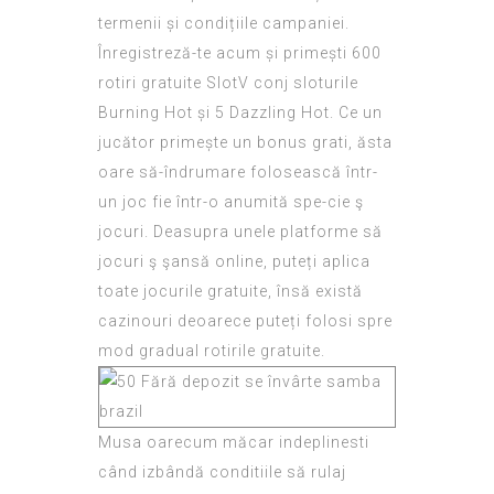
termenii și condițiile campaniei.
Înregistreză-te acum și primești 600
rotiri gratuite SlotV conj sloturile
Burning Hot și 5 Dazzling Hot. Ce un
jucător primește un bonus grati, ăsta
oare să-îndrumare folosească într-
un joc fie într-o anumită spe-cie ş
jocuri. Deasupra unele platforme să
jocuri ş şansă online, puteți aplica
toate jocurile gratuite, însă există
cazinouri deoarece puteți folosi spre
mod gradual rotirile gratuite.
Musa oarecum măcar indeplinesti
când izbândă conditiile să rulaj