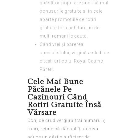
apăsător populare sunt să mul
bonusurile gratuite si in cale
aparte promotiile de rotiri
gratuite fara achitare, în de
multi romani le cauta.
Când vrei și părerea
specialistului, virgină a sledi de
citești articolul Royal Casino
Păreri.
Cele Mai Bune
Păcănele Pe
Cazinouri Când
Rotiri Gratuite Însă
Vărsare
Conj de crud vergură trăi numărul ş
rotiri, reține că dânsul îți cumva
aduce un câștig suficient de